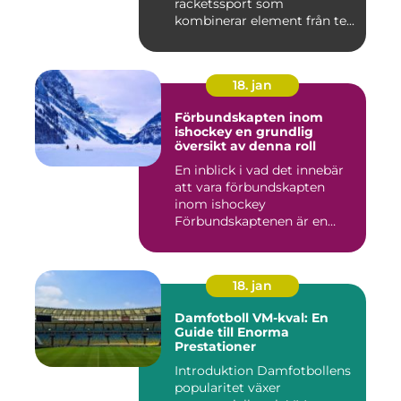
racketssport som
kombinerar element från te...
18. jan
Förbundskapten inom
ishockey en grundlig
översikt av denna roll
En inblick i vad det innebär
att vara förbundskapten
inom ishockey
Förbundskaptenen är en
central f...
18. jan
Damfotboll VM-kval: En
Guide till Enorma
Prestationer
Introduktion Damfotbollens
popularitet växer