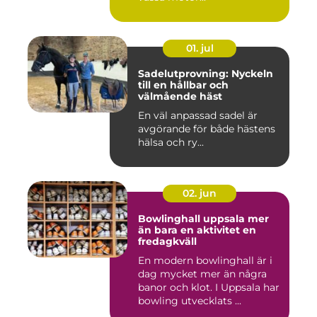
01. jul
Sadelutprovning: Nyckeln
till en hållbar och
välmående häst
En väl anpassad sadel är
avgörande för både hästens
hälsa och ry...
02. jun
Bowlinghall uppsala mer
än bara en aktivitet en
fredagkväll
En modern bowlinghall är i
dag mycket mer än några
banor och klot. I Uppsala har
bowling utvecklats ...