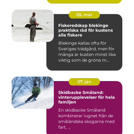
05. mar
Fiskeredskap blekinge
praktiska råd för kustens
alla fiskare
Blekinge kallas ofta för
Sveriges trädgård, men för
många är kusten minst lika
viktig som de gröna m...
07. jan
Skidbacke Småland:
vinterupplevelser för hela
familjen
En skidbacke Småland
kombinerar lugnet från de
småländska skogarna med
fart, ...