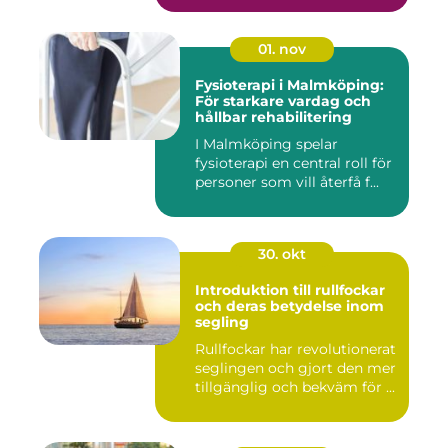
01. nov
Fysioterapi i Malmköping:
För starkare vardag och
hållbar rehabilitering
I Malmköping spelar
fysioterapi en central roll för
personer som vill återfå f...
30. okt
Introduktion till rullfockar
och deras betydelse inom
segling
Rullfockar har revolutionerat
seglingen och gjort den mer
tillgänglig och bekväm för ...