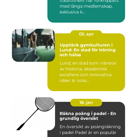
traditionellt har förknippats
med långa medlemskap,
exklusiva k...
05. apr
Upptäck gymkulturen i
Lund: En stad för träning
och hälsa
Lund, en stad som vibrerar
av historia, akademisk
excellens och innovativa
idéer är ocks...
18. jan
Räkna poäng i padel - En
grundlig översikt
En översikt av poängräkning
i padel Padel är en populär