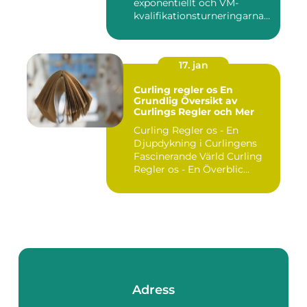
exponentiellt och VM-
kvalifikationsturneringarna
utgör ...
17. jan
Curling regler os En
Grundlig Översikt av
Curlings Regler och Mer
Curling Regler os - En
Djupdykning i Curlingens
Fascinerande Värld Curling
Regler os - En Överblic...
Adress