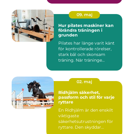
09. maj
Hur pilates maskiner kan
förändra träningen i
grunden
Pilates har länge varit känt
för kontrollerade rörelser,
stark bål och skonsam
träning. När träninge...
02. maj
Ridhjälm säkerhet,
passform och stil för varje
ryttare
En Ridhjälm är den enskilt
viktigaste
säkerhetsutrustningen för
ryttare. Den skyddar
huvudet vid fal...