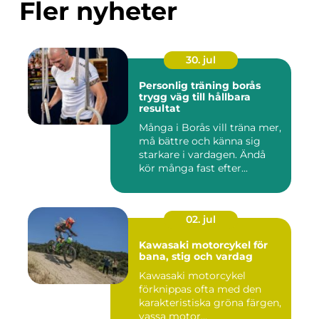
Fler nyheter
30. jul
Personlig träning borås
trygg väg till hållbara
resultat
Många i Borås vill träna mer,
må bättre och känna sig
starkare i vardagen. Ändå
kör många fast efter...
02. jul
Kawasaki motorcykel för
bana, stig och vardag
Kawasaki motorcykel
förknippas ofta med den
karakteristiska gröna färgen,
vassa motor...