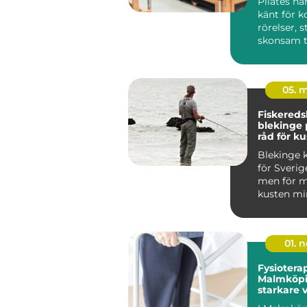
Pilates ha
känt för k
rörelser, 
skonsam t
träninge...
05. 
Fiskered
blekinge praktiska
råd för ku
fiskare
Blekinge k
för Sverig
men för m
kusten min
viktig so
m...
01. 
Fysioterap
Malmköpi
starkare 
hållbar