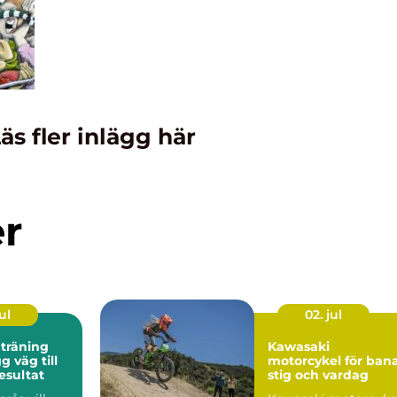
äs fler inlägg här
er
ul
02. jul
 träning
Kawasaki
motorcykel för bana
esultat
stig och vardag