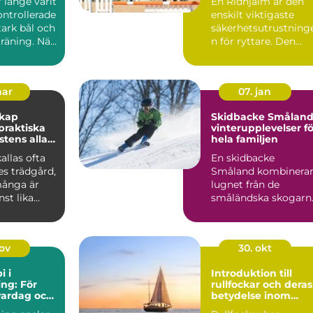
r länge varit
En Ridhjälm är den
ontrollerade
enskilt viktigaste
stark bål och
säkerhetsutrustning
räning. När
n för ryttare. Den
skyddar huvudet vid
fal...
mar
07. jan
skap
Skidbacke Småland
vinterupplevelser fö
stens alla
hela familjen
allas ofta
En skidbacke
es trädgård,
Småland kombinera
ånga är
lugnet från de
st lika
småländska skogarn
m de gröna
med fart, ...
nov
30. okt
i i
Introduktion till
ng: För
rullfockar och deras
vardag och
betydelse inom
segling