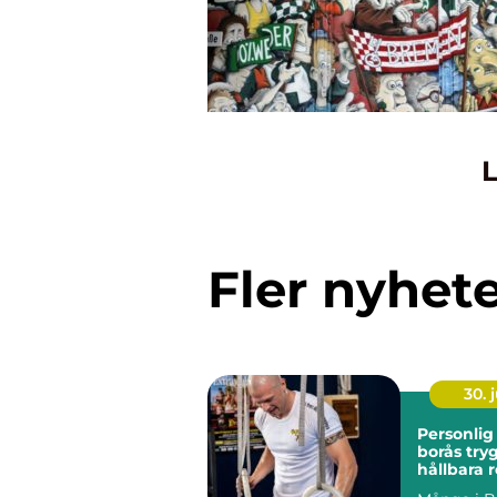
L
Fler nyhet
30. j
Personlig
borås trygg väg till
hållbara r