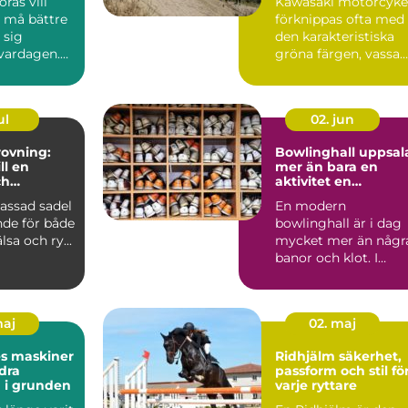
rås vill
Kawasaki motorcyke
, må bättre
förknippas ofta med
 sig
den karakteristiska
 vardagen.
gröna färgen, vassa
många fast
motor...
ul
02. jun
ovning:
Bowlinghall uppsal
ll en
mer än bara en
ch
aktivitet en
e häst
fredagkväll
assad sadel
En modern
nde för både
bowlinghall är i dag
lsa och ry...
mycket mer än någr
banor och klot. I
Uppsala har bowling
utvecklats ...
maj
02. maj
es maskiner
Ridhjälm säkerhet,
dra
passform och stil fö
 i grunden
varje ryttare