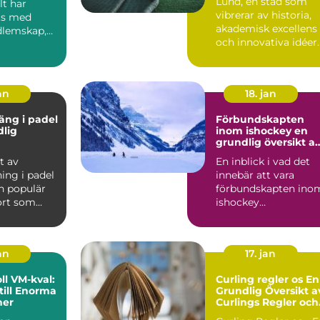
Lund, en stad som
lt har
vibrerar av historia,
ts med
akademisk excellens
dlemskap,
och innovativa idéer
..
är ocks...
an
18. jan
äng i padel
Förbundskapten
dlig
inom ishockey en
grundlig översikt a
denna roll
t av
En inblick i vad det
ing i padel
innebär att vara
n populär
förbundskapten ino
ort som
ishockey
r element
Förbundskaptenen ä
en central f...
an
17. jan
l VM-kval:
Curling regler os En
till Enorma
Grundlig Översikt a
ner
Curlings Regler och
Mer