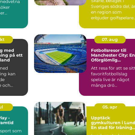
Skåne, beläget i
omedvetna
Sveriges södra del, ä
söker
en region som
er
erbjuder golfspelare
som kan...
n&ar...
okt
07. aug
ng med
Fotbollsresor till
ning på ett
Manchester City: En
land
Oförglömlig
Upplevelse
 med
Att resa för att se sit
ning kan
favoritfotbollslag
de
spela live är något
e och
många drö...
ul
05. apr
lay -
Upptäck
ramtid
gymkulturen i Lund
En stad för träning
 sport som
och hälsa