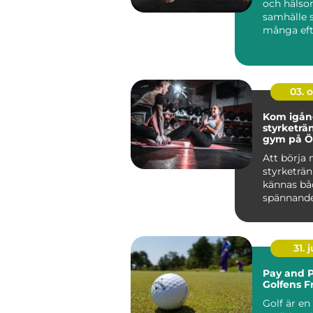
och häls
samhälle 
många eft
produkter 
03. 
Kom igå
styrketrä
gym på Ö
Att börja
styrketrä
kännas bå
spännand
övervä...
31. j
Pay and P
Golfens F
Golf är en