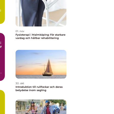
e
01. nov
Fysioterapi i Malmköping: För starkare
vardag och hållbar rehabilitering
:
r
r
a
30. okt
Introduktion till rullfockar och deras
betydelse inom segling