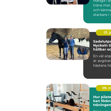
Många i Bo
träna mer
och känna
starkare i
Ändå kör 
efter...
01. j
Sadelutpr
Nyckeln ti
hållbar o
välmåend
En väl anp
är avgöra
hästens hä
09. 
Hur pilat
kan förän
träningen