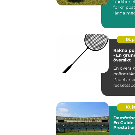
traditionel
förknippa
långa me
exklusiva k.
18. j
Räkna po
- En grun
översikt
En översik
poängräkn
Padel är e
racketssp
kombinera
från te...
18. j
Damfotbol
En Guide 
Prestatio