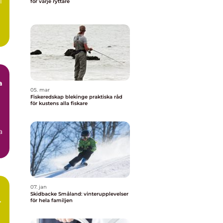
l
för varje ryttare
a
05. mar
Fiskeredskap blekinge praktiska råd
för kustens alla fiskare
a
07. jan
Skidbacke Småland: vinterupplevelser
för hela familjen
r