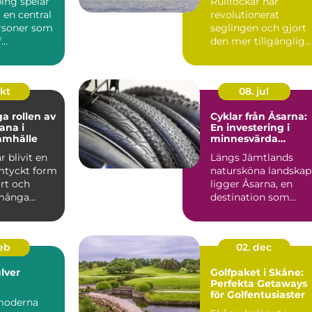
ing spelar
Rullfockar har
ering
i en central
revolutionerat
ersoner som
seglingen och gjort
...
den mer tillgänglig
och bekväm för ...
okt
08. jul
ga rollen av
Cyklar från Åsarna:
ana i
En investering i
amhälle
minnesvärda
upplevelser
r blivit en
Längs Jämtlands
mtyckt form
natursköna landskap
rt och
ligger Åsarna, en
 många
destination som
.
lockar b&...
feb
02. dec
lver
Golfpaket i Skåne:
Perfekta Getaways
för Golfentusiaster
moderna