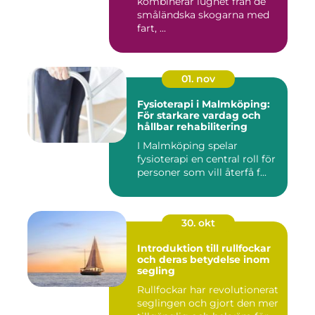
kombinerar lugnet från de
småländska skogarna med
fart, ...
01. nov
Fysioterapi i Malmköping:
För starkare vardag och
hållbar rehabilitering
I Malmköping spelar
fysioterapi en central roll för
personer som vill återfå f...
30. okt
Introduktion till rullfockar
och deras betydelse inom
segling
Rullfockar har revolutionerat
seglingen och gjort den mer