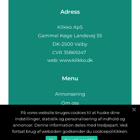
Adress
web:
www.klikko.dk
Menu
Annonsering
Om oss
Cookies
På vores website bruges cookies til at huske dine
indstillinger, statistik og personalisering af indhold og
Kontakta oss
annoncer. Denne information deles med tredjepart. Ved
Sitemap
fortsat brug af websiden godkender du cookiepolitikken.