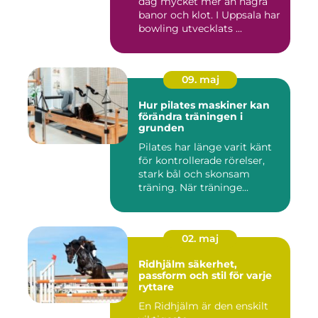
dag mycket mer än några
banor och klot. I Uppsala har
bowling utvecklats ...
09. maj
Hur pilates maskiner kan
förändra träningen i
grunden
Pilates har länge varit känt
för kontrollerade rörelser,
stark bål och skonsam
träning. När träninge...
02. maj
Ridhjälm säkerhet,
passform och stil för varje
ryttare
En Ridhjälm är den enskilt