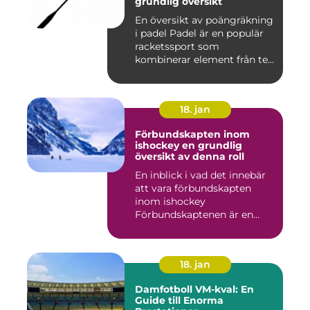
grundlig översikt
En översikt av poängräkning
i padel Padel är en populär
racketssport som
kombinerar element från te...
18. jan
Förbundskapten inom
ishockey en grundlig
översikt av denna roll
En inblick i vad det innebär
att vara förbundskapten
inom ishockey
Förbundskaptenen är en
central f...
18. jan
Damfotboll VM-kval: En
Guide till Enorma