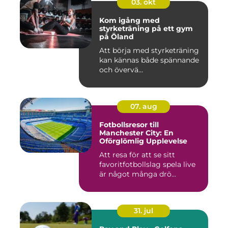
03. okt
Kom igång med
styrketräning på ett gym
på Öland
Att börja med styrketräning
kan kännas både spännande
och övervä...
07. aug
Fotbollsresor till
Manchester City: En
Oförglömlig Upplevelse
Att resa för att se sitt
favoritfotbollslag spela live
är något många drö...
31. jul