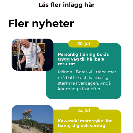
Läs fler inlägg här
Fler nyheter
30. jul
Personlig träning borås
trygg väg till hållbara
resultat
Många i Borås vill träna mer,
må bättre och känna sig
starkare i vardagen. Ändå
kör många fast efter...
02. jul
Kawasaki motorcykel för
bana, stig och vardag