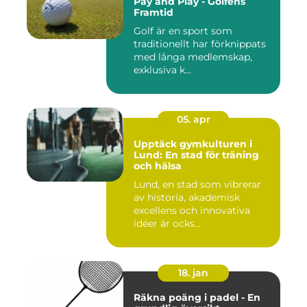
Pay and Play - Golfens
Framtid
Golf är en sport som
traditionellt har förknippats
med långa medlemskap,
exklusiva k...
05. apr
Upptäck gymkulturen i
Lund: En stad för träning
och hälsa
Lund, en stad som vibrerar
av historia, akademisk
excellens och innovativa
idéer är ocks...
18. jan
Räkna poäng i padel - En