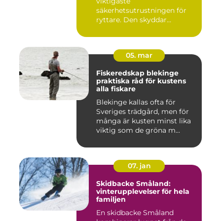
viktigaste
säkerhetsutrustningen för
ryttare. Den skyddar
huvudet vid fal...
05. mar
Fiskeredskap blekinge
praktiska råd för kustens
alla fiskare
Blekinge kallas ofta för
Sveriges trädgård, men för
många är kusten minst lika
viktig som de gröna m...
07. jan
Skidbacke Småland:
vinterupplevelser för hela
familjen
En skidbacke Småland