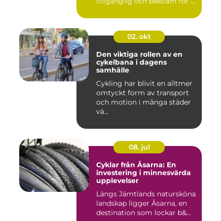
tillgänglig och bekväm för ...
02. okt
Den viktiga rollen av en
cykelbana i dagens
samhälle
Cykling har blivit en alltmer
omtyckt form av transport
och motion i många städer
vä...
08. jul
Cyklar från Åsarna: En
investering i minnesvärda
upplevelser
Längs Jämtlands natursköna
landskap ligger Åsarna, en
destination som lockar b&...