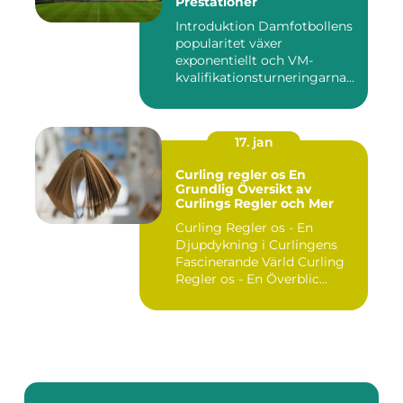
Prestationer
Introduktion Damfotbollens
popularitet växer
exponentiellt och VM-
kvalifikationsturneringarna
utgör ...
17. jan
Curling regler os En
Grundlig Översikt av
Curlings Regler och Mer
Curling Regler os - En
Djupdykning i Curlingens
Fascinerande Värld Curling
Regler os - En Överblic...