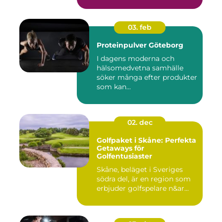
03. feb
Proteinpulver Göteborg
I dagens moderna och
hälsomedvetna samhälle
söker många efter produkter
som kan...
02. dec
Golfpaket i Skåne: Perfekta
Getaways för
Golfentusiaster
Skåne, beläget i Sveriges
södra del, är en region som
erbjuder golfspelare n&ar...