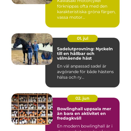
Kawasaki motorcykel
förknippas ofta med den
karakteristiska gröna färgen,
vassa motor...
01. jul
Sadelutprovning: Nyckeln
till en hållbar och
välmående häst
En väl anpassad sadel är
avgörande för både hästens
hälsa och ry...
02. jun
Bowlinghall uppsala mer
än bara en aktivitet en
fredagkväll
En modern bowlinghall är i