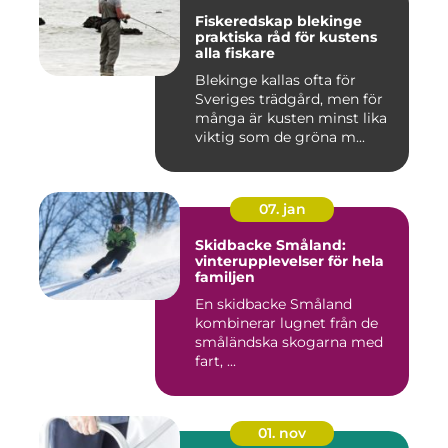
Fiskeredskap blekinge
praktiska råd för kustens
alla fiskare
Blekinge kallas ofta för
Sveriges trädgård, men för
många är kusten minst lika
viktig som de gröna m...
07. jan
Skidbacke Småland:
vinterupplevelser för hela
familjen
En skidbacke Småland
kombinerar lugnet från de
småländska skogarna med
fart, ...
01. nov