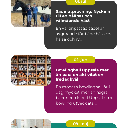
01. jul
Sadelutprovning: Nyckeln
till en hållbar och
välmående häst
En väl anpassad sadel är
avgörande för både hästens
hälsa och ry...
02. jun
Bowlinghall uppsala mer
än bara en aktivitet en
fredagkväll
En modern bowlinghall är i
dag mycket mer än några
banor och klot. I Uppsala har
bowling utvecklats ...
09. maj