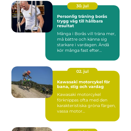
30. jul
Personlig träning borås
trygg väg till hållbara
resultat
Många i Borås vill träna mer,
må bättre och känna sig
starkare i vardagen. Ändå
kör många fast efter...
02. jul
Kawasaki motorcykel för
bana, stig och vardag
Kawasaki motorcykel
förknippas ofta med den
karakteristiska gröna färgen,
vassa motor...