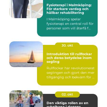
Fysioterapi i Malmköping:
För starkare vardag och
hållbar rehabilitering
I Malmköping spelar
fysioterapi en central roll för
personer som vill återfå f...
30. okt
Introduktion till rullfockar
och deras betydelse inom
segling
Rullfockar har revolutionerat
seglingen och gjort den mer
tillgänglig och bekväm för ...
02. okt
Den viktiga rollen av en
cykelbana i dagens