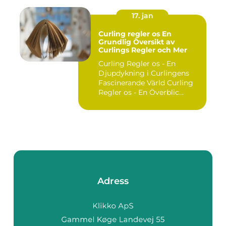
17. jan
Curling regler os En
Grundlig Översikt av
Curlings Regler och Mer
Curling Regler os - En
Djupdykning i Curlingens
Fascinerande Värld Curling
Regler os - En Överblic...
Adress