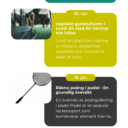
05. apr
Upptäck gymkulturen i
Lund: En stad för träning
och hälsa
Lund, en stad som vibrerar
av historia, akademisk
excellens och innovativa
idéer är ocks...
18. jan
Räkna poäng i padel - En
grundlig översikt
En översikt av poängräkning
i padel Padel är en populär
racketssport som
kombinerar element från te...