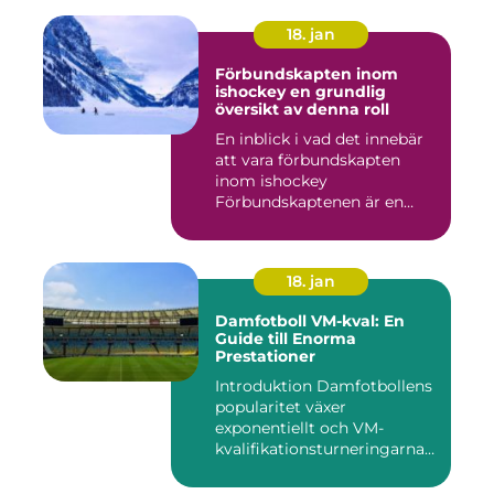
18. jan
Förbundskapten inom
ishockey en grundlig
översikt av denna roll
En inblick i vad det innebär
att vara förbundskapten
inom ishockey
Förbundskaptenen är en
central f...
18. jan
Damfotboll VM-kval: En
Guide till Enorma
Prestationer
Introduktion Damfotbollens
popularitet växer
exponentiellt och VM-
kvalifikationsturneringarna
utgör ...