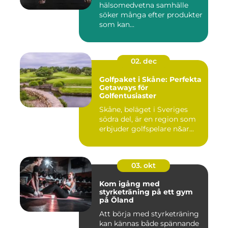
hälsomedvetna samhälle
söker många efter produkter
som kan...
02. dec
Golfpaket i Skåne: Perfekta
Getaways för
Golfentusiaster
Skåne, beläget i Sveriges
södra del, är en region som
erbjuder golfspelare n&ar...
03. okt
Kom igång med
styrketräning på ett gym
på Öland
Att börja med styrketräning
kan kännas både spännande