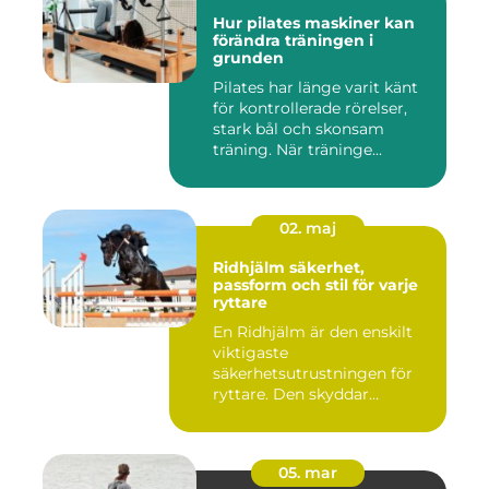
Hur pilates maskiner kan
förändra träningen i
grunden
Pilates har länge varit känt
för kontrollerade rörelser,
stark bål och skonsam
träning. När träninge...
02. maj
Ridhjälm säkerhet,
passform och stil för varje
ryttare
En Ridhjälm är den enskilt
viktigaste
säkerhetsutrustningen för
ryttare. Den skyddar
huvudet vid fal...
05. mar