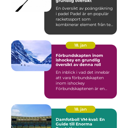
grundlig översikt
En översikt av poängräkning
i padel Padel är en populär
racketssport som
kombinerar element från te...
18. jan
Förbundskapten inom
ishockey en grundlig
översikt av denna roll
En inblick i vad det innebär
att vara förbundskapten
inom ishockey
Förbundskaptenen är en
central f...
18. jan
Damfotboll VM-kval: En
Guide till Enorma