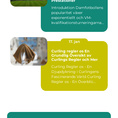
Prestationer
Introduktion Damfotbollens
popularitet växer
exponentiellt och VM-
kvalifikationsturneringarna
utgör ...
17. jan
Curling regler os En
Grundlig Översikt av
Curlings Regler och Mer
Curling Regler os - En
Djupdykning i Curlingens
Fascinerande Värld Curling
Regler os - En Överblic...