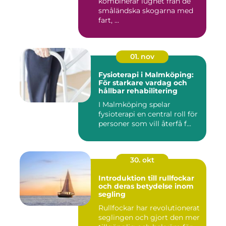
kombinerar lugnet från de
småländska skogarna med
fart, ...
01. nov
Fysioterapi i Malmköping:
För starkare vardag och
hållbar rehabilitering
I Malmköping spelar
fysioterapi en central roll för
personer som vill återfå f...
30. okt
Introduktion till rullfockar
och deras betydelse inom
segling
Rullfockar har revolutionerat
seglingen och gjort den mer