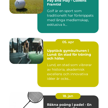
Pay and Play - Golfens
Framtid
Golf är en sport som
traditionellt har förknippats
med långa medlemskap,
exklusiva k...
05. apr
Upptäck gymkulturen i
Lund: En stad för träning
och hälsa
Lund, en stad som vibrerar
av historia, akademisk
excellens och innovativa
idéer är ocks...
18. jan
Räkna poäng i padel - En