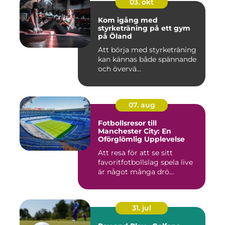
03. okt
Kom igång med
styrketräning på ett gym
på Öland
Att börja med styrketräning
kan kännas både spännande
och övervä...
07. aug
Fotbollsresor till
Manchester City: En
Oförglömlig Upplevelse
Att resa för att se sitt
favoritfotbollslag spela live
är något många drö...
31. jul