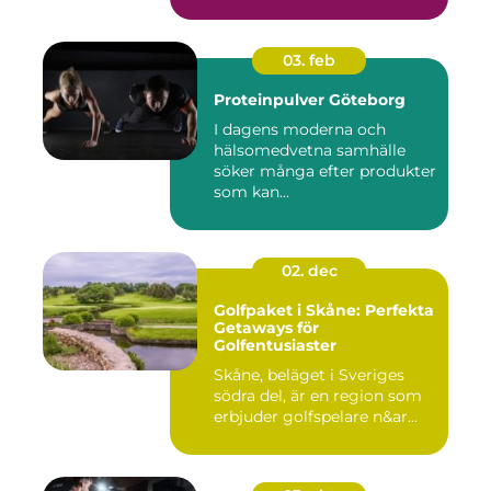
03. feb
Proteinpulver Göteborg
I dagens moderna och
hälsomedvetna samhälle
söker många efter produkter
som kan...
02. dec
Golfpaket i Skåne: Perfekta
Getaways för
Golfentusiaster
Skåne, beläget i Sveriges
södra del, är en region som
erbjuder golfspelare n&ar...