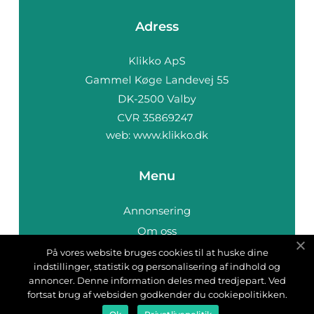
Adress
web:
www.klikko.dk
Menu
Annonsering
Om oss
Cookies
På vores website bruges cookies til at huske dine
indstillinger, statistik og personalisering af indhold og
Kontakta oss
annoncer. Denne information deles med tredjepart. Ved
Sitemap
fortsat brug af websiden godkender du cookiepolitikken.