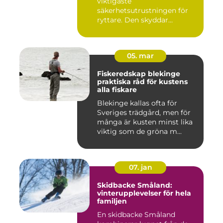
viktigaste
säkerhetsutrustningen för
ryttare. Den skyddar
huvudet vid fal...
05. mar
Fiskeredskap blekinge
praktiska råd för kustens
alla fiskare
Blekinge kallas ofta för
Sveriges trädgård, men för
många är kusten minst lika
viktig som de gröna m...
07. jan
Skidbacke Småland:
vinterupplevelser för hela
familjen
En skidbacke Småland