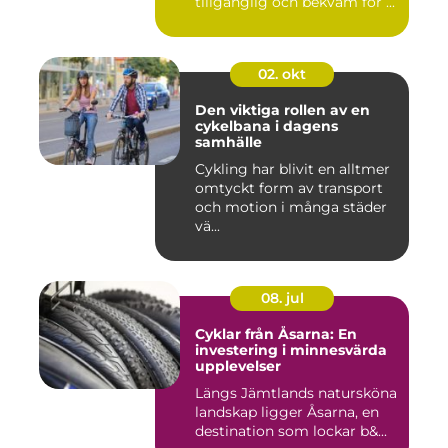
tillgänglig och bekväm för ...
02. okt
Den viktiga rollen av en
cykelbana i dagens
samhälle
Cykling har blivit en alltmer
omtyckt form av transport
och motion i många städer
vä...
08. jul
Cyklar från Åsarna: En
investering i minnesvärda
upplevelser
Längs Jämtlands natursköna
landskap ligger Åsarna, en
destination som lockar b&...