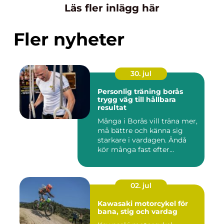
Läs fler inlägg här
Fler nyheter
30. jul
Personlig träning borås
trygg väg till hållbara
resultat
Många i Borås vill träna mer,
må bättre och känna sig
starkare i vardagen. Ändå
kör många fast efter...
02. jul
Kawasaki motorcykel för
bana, stig och vardag