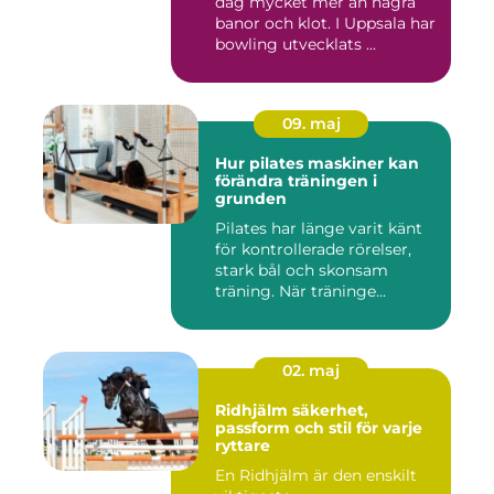
dag mycket mer än några
banor och klot. I Uppsala har
bowling utvecklats ...
09. maj
Hur pilates maskiner kan
förändra träningen i
grunden
Pilates har länge varit känt
för kontrollerade rörelser,
stark bål och skonsam
träning. När träninge...
02. maj
Ridhjälm säkerhet,
passform och stil för varje
ryttare
En Ridhjälm är den enskilt