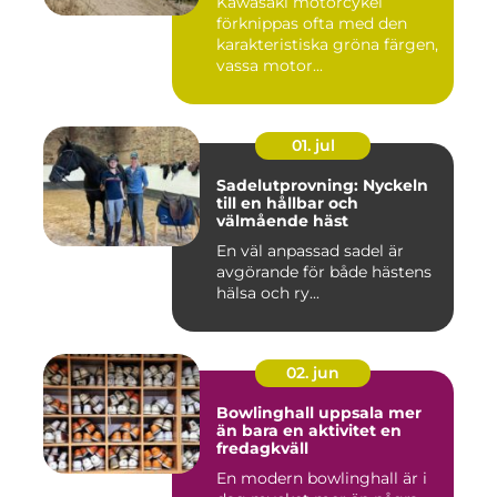
Kawasaki motorcykel
förknippas ofta med den
karakteristiska gröna färgen,
vassa motor...
01. jul
Sadelutprovning: Nyckeln
till en hållbar och
välmående häst
En väl anpassad sadel är
avgörande för både hästens
hälsa och ry...
02. jun
Bowlinghall uppsala mer
än bara en aktivitet en
fredagkväll
En modern bowlinghall är i