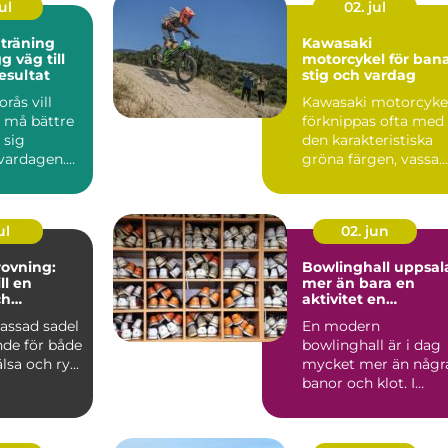
ul
02. jul
 träning
Kawasaki
motorcykel för bana
esultat
stig och vardag
rås vill
Kawasaki motorcyke
, må bättre
förknippas ofta med
 sig
den karakteristiska
 vardagen.
gröna färgen, vassa
många fast
motor...
ul
02. jun
ovning:
Bowlinghall uppsal
ll en
mer än bara en
ch
aktivitet en
e häst
fredagkväll
assad sadel
En modern
nde för både
bowlinghall är i dag
lsa och ry...
mycket mer än någr
banor och klot. I
Uppsala har bowling
utvecklats ...