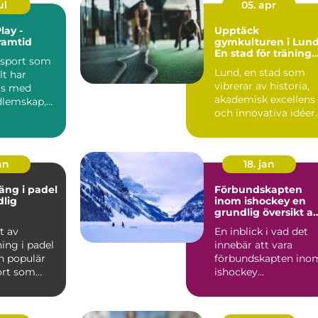
ul
05. apr
lay -
Upptäck
ramtid
gymkulturen i Lund
En stad för träning
 sport som
och hälsa
Lund, en stad som
lt har
vibrerar av historia,
ts med
akademisk excellens
dlemskap,
och innovativa idéer
..
är ocks...
an
18. jan
äng i padel
Förbundskapten
dlig
inom ishockey en
grundlig översikt a
denna roll
t av
En inblick i vad det
ing i padel
innebär att vara
n populär
förbundskapten ino
ort som
ishockey
r element
Förbundskaptenen ä
en central f...