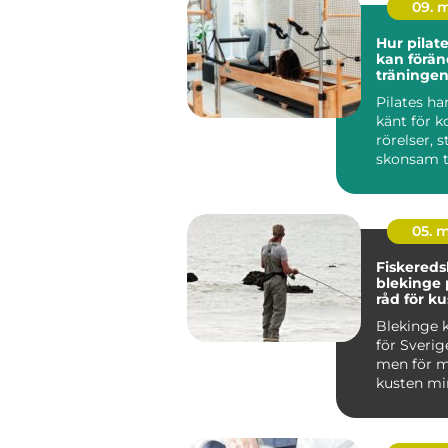
09. 
Hur pilat
kan förän
träningen
Pilates ha
känt för k
rörelser, 
skonsam t
träninge...
05. 
Fiskered
blekinge praktiska
råd för ku
fiskare
Blekinge k
för Sverig
men för m
kusten min
viktig so
m...