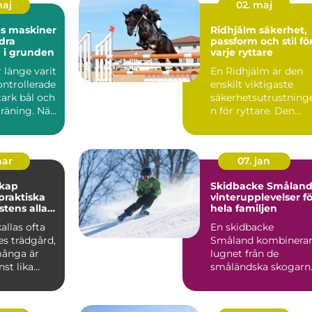
maj
02. maj
es maskiner
Ridhjälm säkerhet,
dra
passform och stil fö
 i grunden
varje ryttare
r länge varit
En Ridhjälm är den
ontrollerade
enskilt viktigaste
stark bål och
säkerhetsutrustning
räning. När
n för ryttare. Den
skyddar huvudet vid
fal...
mar
07. jan
skap
Skidbacke Småland
vinterupplevelser fö
stens alla
hela familjen
allas ofta
En skidbacke
es trädgård,
Småland kombinera
ånga är
lugnet från de
st lika
småländska skogarn
m de gröna
med fart, ...