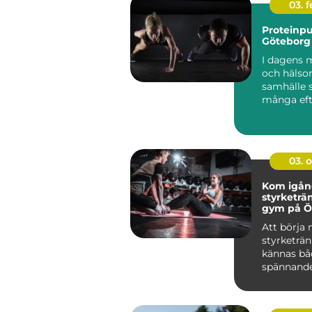
03. 
Proteinpu
Göteborg
I dagens 
och häls
samhälle 
många eft
produkter 
03. 
Kom igå
styrketrä
gym på Ö
Att börja
styrketrä
kännas bå
spännand
övervä...