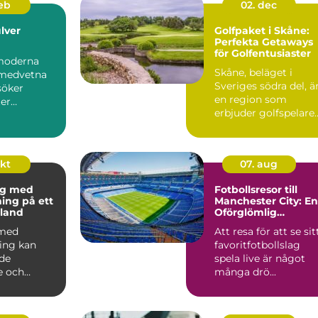
feb
02. dec
lver
Golfpaket i Skåne:
Perfekta Getaways
för Golfentusiaster
moderna
Skåne, beläget i
omedvetna
Sveriges södra del, ä
söker
en region som
er
erbjuder golfspelare
som kan...
n&ar...
okt
07. aug
ng med
Fotbollsresor till
ning på ett
Manchester City: En
land
Oförglömlig
Upplevelse
 med
Att resa för att se sit
ning kan
favoritfotbollslag
de
spela live är något
e och
många drö...