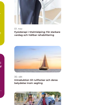
r
01. nov
Fysioterapi i Malmköping: För starkare
e
vardag och hållbar rehabilitering
:
r
30. okt
Introduktion till rullfockar och deras
r
betydelse inom segling
a