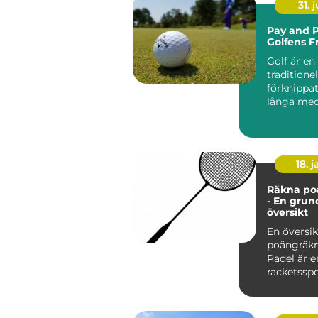
31. j
Pay and P
Golfens F
Golf är en
traditionel
förknippa
långa me
exklusiva k.
18. j
Räkna po
- En grun
översikt
En översik
poängräkn
Padel är e
racketssp
kombinera
från te...