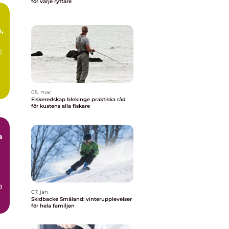
för varje ryttare
,
l
05. mar
Fiskeredskap blekinge praktiska råd
för kustens alla fiskare
a
a
07. jan
Skidbacke Småland: vinterupplevelser
för hela familjen