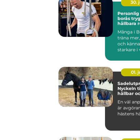
30. j
Personlig
borås trygg väg till
hållbara r
Många i Bo
träna mer
och känna
starkare i
Ändå kör 
efter...
01. j
Sadelutpr
Nyckeln ti
hållbar o
välmåend
En väl anp
är avgöra
hästens hä