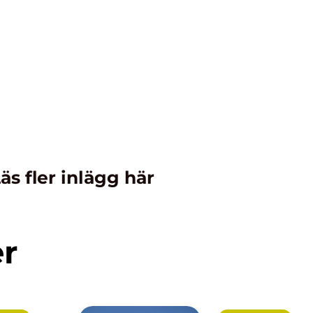
äs fler inlägg här
er