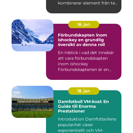
kombinerar element från te...
18. jan
Förbundskapten inom
ishockey en grundlig
översikt av denna roll
En inblick i vad det innebär
att vara förbundskapten
inom ishockey
Förbundskaptenen är en
central f...
18. jan
Damfotboll VM-kval: En
Guide till Enorma
Prestationer
Introduktion Damfotbollens
popularitet växer
exponentiellt och VM-