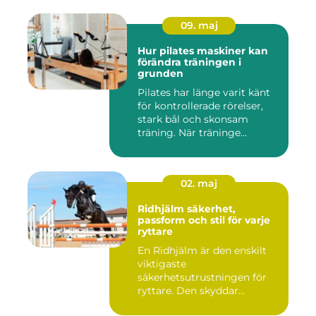
09. maj
Hur pilates maskiner kan
förändra träningen i
grunden
Pilates har länge varit känt
för kontrollerade rörelser,
stark bål och skonsam
träning. När träninge...
02. maj
Ridhjälm säkerhet,
passform och stil för varje
ryttare
En Ridhjälm är den enskilt
viktigaste
säkerhetsutrustningen för
ryttare. Den skyddar
huvudet vid fal...