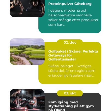
Proteinpulver Göteborg
I dagens moderna och
hälsomedvetna samhälle
söker många efter produkter
som kan...
02. dec
Golfpaket i Skåne: Perfekta
Getaways för
Golfentusiaster
Skåne, beläget i Sveriges
södra del, är en region som
erbjuder golfspelare n&ar...
03. okt
Kom igång med
styrketräning på ett gym
på Öland