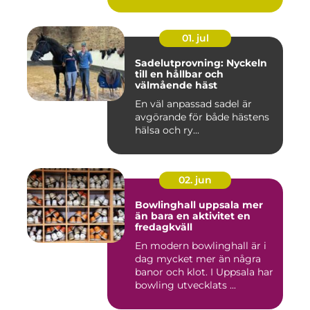
01. jul
Sadelutprovning: Nyckeln
till en hållbar och
välmående häst
En väl anpassad sadel är
avgörande för både hästens
hälsa och ry...
02. jun
Bowlinghall uppsala mer
än bara en aktivitet en
fredagkväll
En modern bowlinghall är i
dag mycket mer än några
banor och klot. I Uppsala har
bowling utvecklats ...