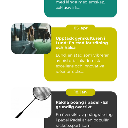
med långa medlemskap,
exklusiva k...
05. apr
Upptäck gymkulturen i
Lund: En stad för träning
och hälsa
Lund, en stad som vibrerar
av historia, akademisk
excellens och innovativa
idéer är ocks...
18. jan
Räkna poäng i padel - En
grundlig översikt
En översikt av poängräkning
i padel Padel är en populär
racketssport som