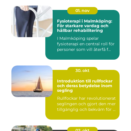
01. nov
Fysioterapi i Malmköping:
För starkare vardag och
hållbar rehabilitering
I Malmköping spelar
fysioterapi en central roll för
personer som vill återfå f...
30. okt
Introduktion till rullfockar
och deras betydelse inom
segling
Rullfockar har revolutionerat
seglingen och gjort den mer
tillgänglig och bekväm för ...
02. okt