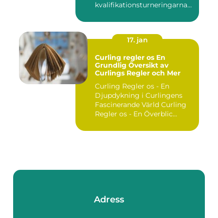
kvalifikationsturneringarna
utgör ...
17. jan
Curling regler os En
Grundlig Översikt av
Curlings Regler och Mer
Curling Regler os - En
Djupdykning i Curlingens
Fascinerande Värld Curling
Regler os - En Överblic...
Adress