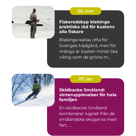
05. mar
Fiskeredskap blekinge
praktiska råd för kustens
alla fiskare
Blekinge kallas ofta för
Sveriges trädgård, men för
många är kusten minst lika
viktig som de gröna m...
07. jan
Skidbacke Småland:
vinterupplevelser för hela
familjen
En skidbacke Småland
kombinerar lugnet från de
småländska skogarna med
fart, ...