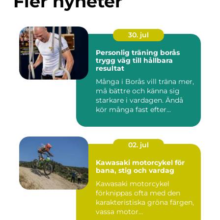
Fler nyheter
30. jul
Personlig träning borås
trygg väg till hållbara
resultat
Många i Borås vill träna mer,
må bättre och känna sig
starkare i vardagen. Ändå
kör många fast efter...
02. jul
Kawasaki motorcykel för
bana, stig och vardag
Kawasaki motorcykel
förknippas ofta med den
karakteristiska gröna färgen,
vassa motor...