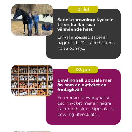
01. jul
Sadelutprovning: Nyckeln
till en hållbar och
välmående häst
En väl anpassad sadel är
avgörande för både hästens
hälsa och ry...
02. jun
Bowlinghall uppsala mer
än bara en aktivitet en
fredagkväll
En modern bowlinghall är i
dag mycket mer än några
banor och klot. I Uppsala har
bowling utvecklats ...