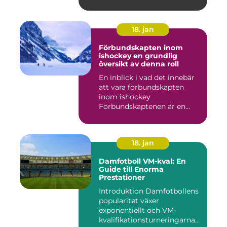
18. jan
Förbundskapten inom
ishockey en grundlig
översikt av denna roll
En inblick i vad det innebär
att vara förbundskapten
inom ishockey
Förbundskaptenen är en
central f...
18. jan
Damfotboll VM-kval: En
Guide till Enorma
Prestationer
Introduktion Damfotbollens
popularitet växer
exponentiellt och VM-
kvalifikationsturneringarna