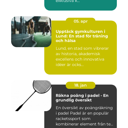
exklusiva k...
05. apr
Upptäck gymkulturen i
Lund: En stad för träning
och hälsa
Lund, en stad som vibrerar
av historia, akademisk
excellens och innovativa
idéer är ocks...
18. jan
Räkna poäng i padel - En
grundlig översikt
En översikt av poängräkning
i padel Padel är en populär
racketssport som
kombinerar element från te...