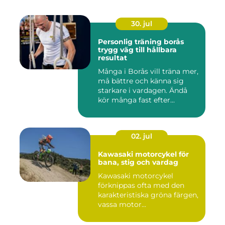
30. jul
Personlig träning borås
trygg väg till hållbara
resultat
Många i Borås vill träna mer,
må bättre och känna sig
starkare i vardagen. Ändå
kör många fast efter...
02. jul
Kawasaki motorcykel för
bana, stig och vardag
Kawasaki motorcykel
förknippas ofta med den
karakteristiska gröna färgen,
vassa motor...