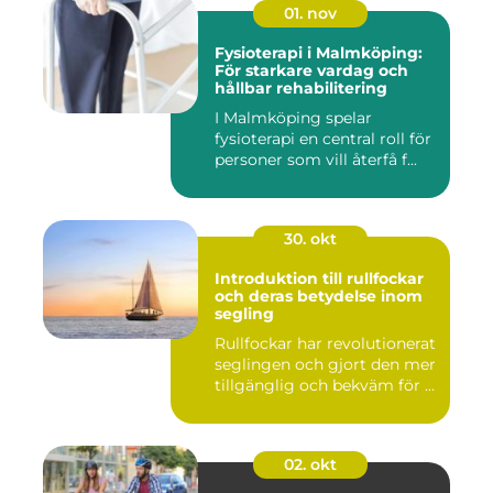
01. nov
Fysioterapi i Malmköping:
För starkare vardag och
hållbar rehabilitering
I Malmköping spelar
fysioterapi en central roll för
personer som vill återfå f...
30. okt
Introduktion till rullfockar
och deras betydelse inom
segling
Rullfockar har revolutionerat
seglingen och gjort den mer
tillgänglig och bekväm för ...
02. okt