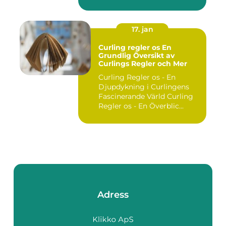
utgör ...
17. jan
Curling regler os En
Grundlig Översikt av
Curlings Regler och Mer
Curling Regler os - En
Djupdykning i Curlingens
Fascinerande Värld Curling
Regler os - En Överblic...
Adress