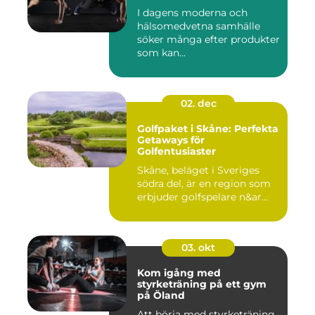
I dagens moderna och
hälsomedvetna samhälle
söker många efter produkter
som kan...
02. dec
Golfpaket i Skåne: Perfekta
Getaways för
Golfentusiaster
Skåne, beläget i Sveriges
södra del, är en region som
erbjuder golfspelare n&ar...
03. okt
Kom igång med
styrketräning på ett gym
på Öland
Att börja med styrketräning