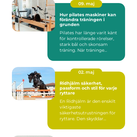
09. maj
Hur pilates maskiner kan
förändra träningen i
grunden
Pilates har länge varit känt
för kontrollerade rörelser,
stark bål och skonsam
träning. När träninge...
02. maj
Ridhjälm säkerhet,
passform och stil för varje
ryttare
En Ridhjälm är den enskilt
viktigaste
säkerhetsutrustningen för
ryttare. Den skyddar
huvudet vid fal...