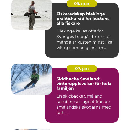
05. mar
Fiskeredskap blekinge
praktiska råd för kustens
alla fiskare
Blekinge kallas ofta för
Sveriges trädgård, men för
många är kusten minst lika
viktig som de gröna m...
07. jan
Skidbacke Småland:
vinterupplevelser för hela
familjen
En skidbacke Småland
kombinerar lugnet från de
småländska skogarna med
fart, ...