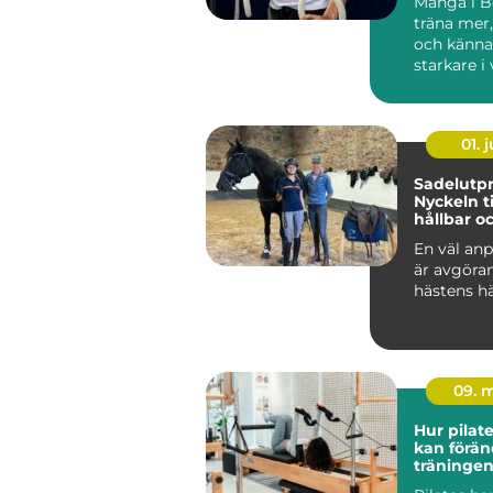
Många i Bo
träna mer
och känna
starkare i
Ändå kör 
efter...
01. j
Sadelutpr
Nyckeln ti
hållbar o
välmåend
En väl anp
är avgöra
hästens hä
09. 
Hur pilat
kan förän
träningen