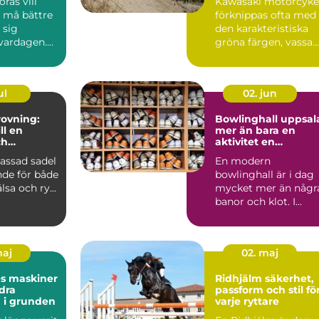
rås vill
Kawasaki motorcyke
, må bättre
förknippas ofta med
 sig
den karakteristiska
 vardagen.
gröna färgen, vassa
många fast
motor...
ul
02. jun
ovning:
Bowlinghall uppsal
ll en
mer än bara en
ch
aktivitet en
e häst
fredagkväll
assad sadel
En modern
nde för både
bowlinghall är i dag
lsa och ry...
mycket mer än någr
banor och klot. I
Uppsala har bowling
utvecklats ...
maj
02. maj
es maskiner
Ridhjälm säkerhet,
dra
passform och stil fö
 i grunden
varje ryttare