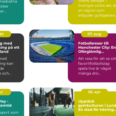
Skåne, beläget i
omedvetna
Sveriges södra del, ä
söker
en region som
er
erbjuder golfspelare
som kan...
n&ar...
okt
07. aug
ng med
Fotbollsresor till
ning på ett
Manchester City: En
land
Oförglömlig
Upplevelse
 med
Att resa för att se sit
ning kan
favoritfotbollslag
de
spela live är något
e och
många drö...
ul
05. apr
lay -
Upptäck
ramtid
gymkulturen i Lund
En stad för träning
 sport som
och hälsa