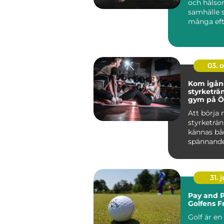
och häls
samhälle 
många eft
produkter 
03. 
Kom igå
styrketrä
gym på Ö
Att börja
styrketrä
kännas bå
spännand
övervä...
31. j
Pay and P
Golfens F
Golf är en