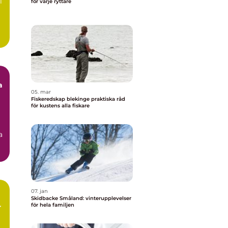
l
för varje ryttare
a
05. mar
Fiskeredskap blekinge praktiska råd
för kustens alla fiskare
a
07. jan
Skidbacke Småland: vinterupplevelser
för hela familjen
r