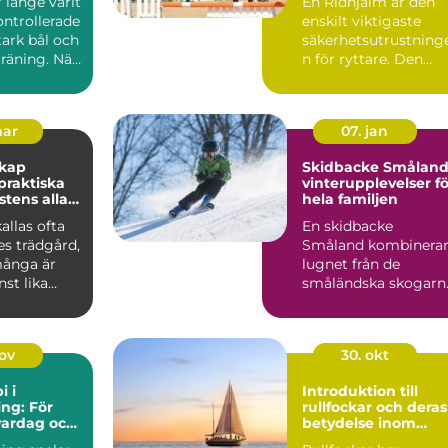
r länge varit
En Ridhjälm är den
ontrollerade
enskilt viktigaste
stark bål och
säkerhetsutrustning
räning. När
n för ryttare. Den
skyddar huvudet vid
fal...
mar
07. jan
skap
Skidbacke Småland
vinterupplevelser fö
stens alla
hela familjen
allas ofta
En skidbacke
es trädgård,
Småland kombinera
ånga är
lugnet från de
st lika
småländska skogarn
m de gröna
med fart, ...
nov
30. okt
i i
Introduktion till
ng: För
rullfockar och deras
vardag och
betydelse inom
segling