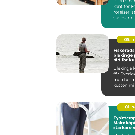
Pilates ha
känt för k
rörelser, 
skonsam t
träninge...
05. 
Fiskered
blekinge praktiska
råd för ku
fiskare
Blekinge k
för Sverig
men för m
kusten min
viktig so
m...
01. 
Fysioterap
Malmköpi
starkare 
hållbar