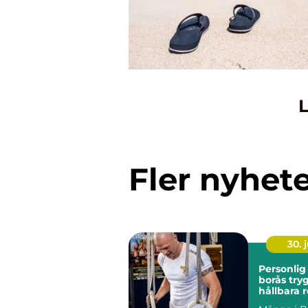
L
Fler nyhet
30. j
Personlig
borås trygg väg till
hållbara r