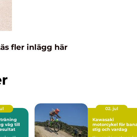
äs fler inlägg här
er
ul
02. jul
 träning
Kawasaki
motorcykel för bana
esultat
stig och vardag