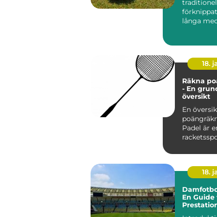
traditionel
förknippa
långa me
exklusiva k.
18. j
Räkna po
- En grun
översikt
En översik
poängräkn
Padel är e
racketssp
kombinera
från te...
18. j
Damfotbol
En Guide 
Prestatio