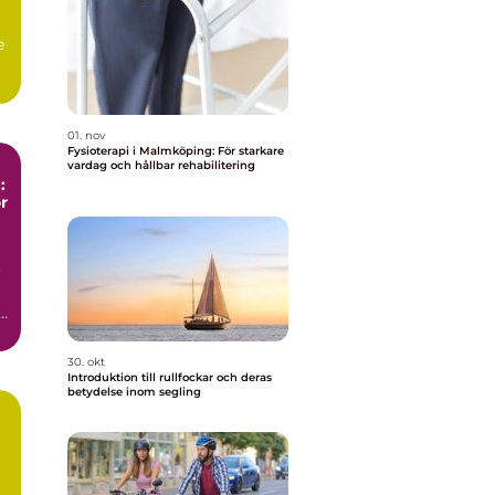
e
01. nov
Fysioterapi i Malmköping: För starkare
vardag och hållbar rehabilitering
:
r
r
a
30. okt
Introduktion till rullfockar och deras
betydelse inom segling