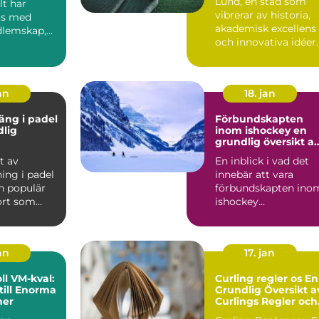
Lund, en stad som
lt har
vibrerar av historia,
ts med
akademisk excellens
dlemskap,
och innovativa idéer
..
är ocks...
an
18. jan
äng i padel
Förbundskapten
dlig
inom ishockey en
grundlig översikt a
denna roll
t av
En inblick i vad det
ing i padel
innebär att vara
n populär
förbundskapten ino
ort som
ishockey
r element
Förbundskaptenen ä
en central f...
an
17. jan
l VM-kval:
Curling regler os En
till Enorma
Grundlig Översikt a
ner
Curlings Regler och
Mer