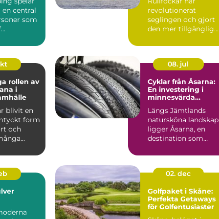
ing spelar
Rullfockar har
ering
i en central
revolutionerat
ersoner som
seglingen och gjort
...
den mer tillgänglig
och bekväm för ...
okt
08. jul
ga rollen av
Cyklar från Åsarna:
ana i
En investering i
amhälle
minnesvärda
upplevelser
r blivit en
Längs Jämtlands
mtyckt form
natursköna landskap
rt och
ligger Åsarna, en
 många
destination som
.
lockar b&...
feb
02. dec
lver
Golfpaket i Skåne:
Perfekta Getaways
för Golfentusiaster
moderna