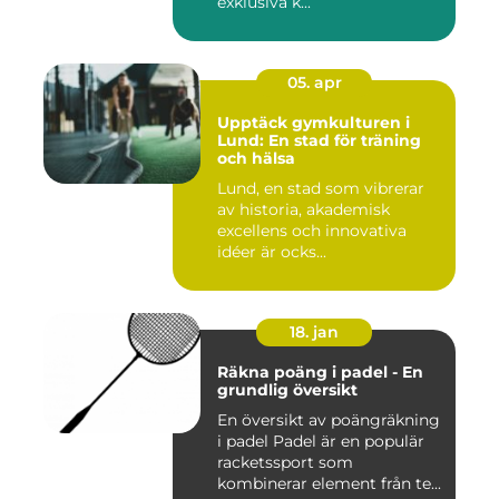
exklusiva k...
05. apr
Upptäck gymkulturen i
Lund: En stad för träning
och hälsa
Lund, en stad som vibrerar
av historia, akademisk
excellens och innovativa
idéer är ocks...
18. jan
Räkna poäng i padel - En
grundlig översikt
En översikt av poängräkning
i padel Padel är en populär
racketssport som
kombinerar element från te...