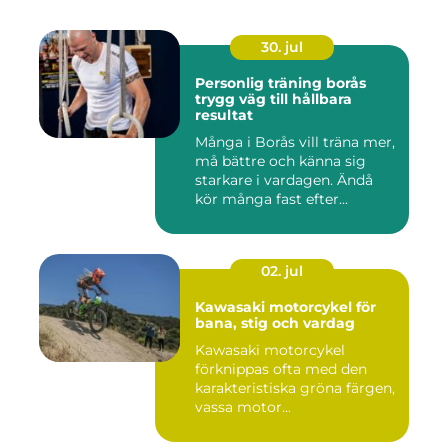
30. jul
Personlig träning borås
trygg väg till hållbara
resultat
Många i Borås vill träna mer,
må bättre och känna sig
starkare i vardagen. Ändå
kör många fast efter...
02. jul
Kawasaki motorcykel för
bana, stig och vardag
Kawasaki motorcykel
förknippas ofta med den
karakteristiska gröna färgen,
vassa motor...