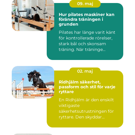
09. maj
Hur pilates maskiner kan
förändra träningen i
grunden
Pilates har länge varit känt
för kontrollerade rörelser,
stark bål och skonsam
träning. När träninge...
02. maj
Ridhjälm säkerhet,
passform och stil för varje
ryttare
En Ridhjälm är den enskilt
viktigaste
säkerhetsutrustningen för
ryttare. Den skyddar
huvudet vid fal...