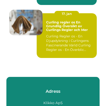
utgör ...
17. jan
Curling regler os En
Grundlig Översikt av
Curlings Regler och Mer
Curling Regler os - En
Djupdykning i Curlingens
Fascinerande Värld Curling
Regler os - En Överblic...
Adress