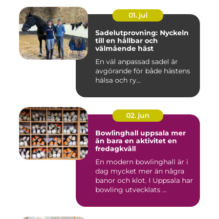
01. jul
Sadelutprovning: Nyckeln
till en hållbar och
välmående häst
En väl anpassad sadel är
avgörande för både hästens
hälsa och ry...
02. jun
Bowlinghall uppsala mer
än bara en aktivitet en
fredagkväll
En modern bowlinghall är i
dag mycket mer än några
banor och klot. I Uppsala har
bowling utvecklats ...