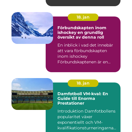
18. jan
Förbundskapten inom
ishockey en grundlig
översikt av denna roll
En inblick i vad det innebär
att vara förbundskapten
inom ishockey
Förbundskaptenen är en
central f...
18. jan
Damfotboll VM-kval: En
Guide till Enorma
Prestationer
Introduktion Damfotbollens
popularitet växer
exponentiellt och VM-
kvalifikationsturneringarna