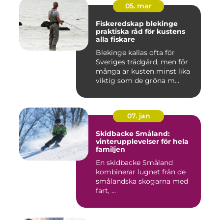
05. mar
Fiskeredskap blekinge
praktiska råd för kustens
alla fiskare
Blekinge kallas ofta för
Sveriges trädgård, men för
många är kusten minst lika
viktig som de gröna m...
07. jan
Skidbacke Småland:
vinterupplevelser för hela
familjen
En skidbacke Småland
kombinerar lugnet från de
småländska skogarna med
fart, ...