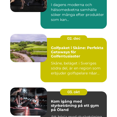
I dagens moderna och
hälsomedvetna samhälle
söker många efter produkter
som kan...
02. dec
Golfpaket i Skåne: Perfekta
Getaways för
Golfentusiaster
Skåne, beläget i Sveriges
södra del, är en region som
erbjuder golfspelare n&ar...
03. okt
Kom igång med
styrketräning på ett gym
på Öland
Att börja med styrketräning