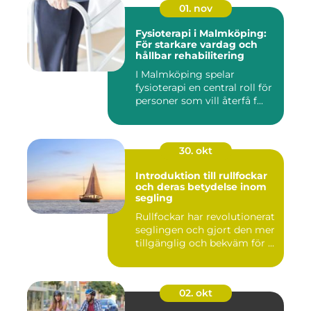
01. nov
Fysioterapi i Malmköping:
För starkare vardag och
hållbar rehabilitering
I Malmköping spelar
fysioterapi en central roll för
personer som vill återfå f...
30. okt
Introduktion till rullfockar
och deras betydelse inom
segling
Rullfockar har revolutionerat
seglingen och gjort den mer
tillgänglig och bekväm för ...
02. okt