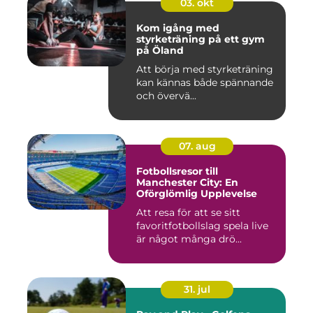
03. okt
Kom igång med
styrketräning på ett gym
på Öland
Att börja med styrketräning
kan kännas både spännande
och övervä...
07. aug
Fotbollsresor till
Manchester City: En
Oförglömlig Upplevelse
Att resa för att se sitt
favoritfotbollslag spela live
är något många drö...
31. jul