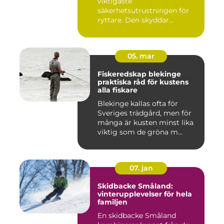
viktigaste
säkerhetsutrustningen för
ryttare. Den skyddar
huvudet vid fal...
05. mar
Fiskeredskap blekinge
praktiska råd för kustens
alla fiskare
Blekinge kallas ofta för
Sveriges trädgård, men för
många är kusten minst lika
viktig som de gröna m...
07. jan
Skidbacke Småland:
vinterupplevelser för hela
familjen
En skidbacke Småland