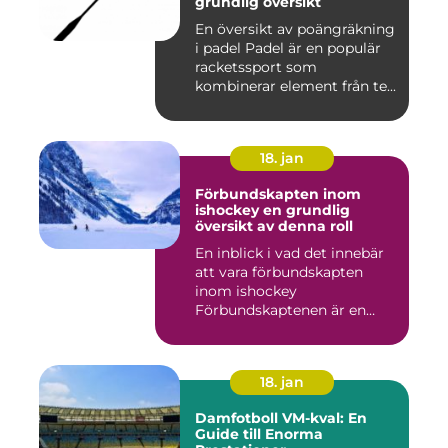
grundlig översikt
En översikt av poängräkning
i padel Padel är en populär
racketssport som
kombinerar element från te...
18. jan
Förbundskapten inom
ishockey en grundlig
översikt av denna roll
En inblick i vad det innebär
att vara förbundskapten
inom ishockey
Förbundskaptenen är en
central f...
18. jan
Damfotboll VM-kval: En
Guide till Enorma