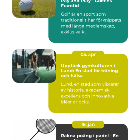
Pay and Play - Golfens
Framtid
Golf är en sport som
traditionellt har förknippats
med långa medlemskap,
exklusiva k...
05. apr
Upptäck gymkulturen i
Lund: En stad för träning
och hälsa
Lund, en stad som vibrerar
av historia, akademisk
excellens och innovativa
idéer är ocks...
18. jan
Räkna poäng i padel - En