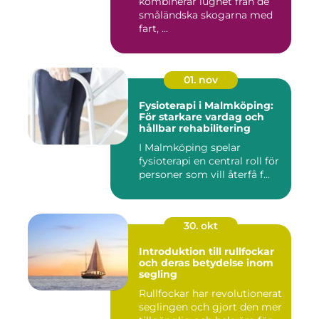
kombinerar lugnet från de
småländska skogarna med
fart, ...
01. nov
Fysioterapi i Malmköping:
För starkare vardag och
hållbar rehabilitering
I Malmköping spelar
fysioterapi en central roll för
personer som vill återfå f...
30. okt
Introduktion till rullfockar
och deras betydelse inom
segling
Rullfockar har revolutionerat
seglingen och gjort den mer