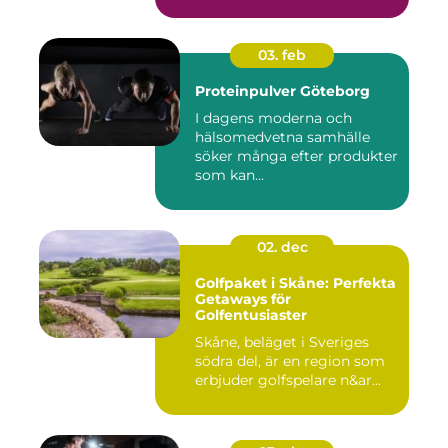
03. feb
Proteinpulver Göteborg
I dagens moderna och
hälsomedvetna samhälle
söker många efter produkter
som kan...
02. dec
Golfpaket i Skåne: Perfekta
Getaways för
Golfentusiaster
Skåne, beläget i Sveriges
södra del, är en region som
erbjuder golfspelare n&ar...