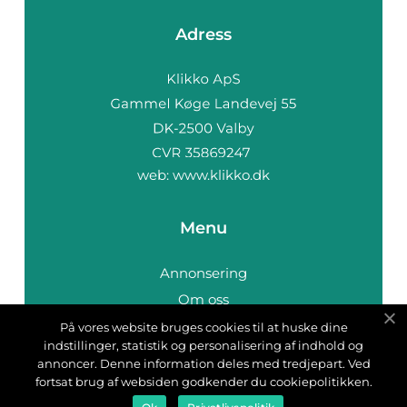
Adress
web:
www.klikko.dk
Menu
Annonsering
Om oss
Cookies
På vores website bruges cookies til at huske dine
indstillinger, statistik og personalisering af indhold og
Kontakta oss
annoncer. Denne information deles med tredjepart. Ved
Sitemap
fortsat brug af websiden godkender du cookiepolitikken.