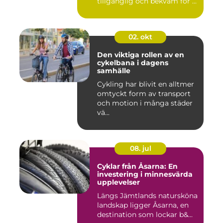
tillgänglig och bekväm för ...
02. okt
Den viktiga rollen av en
cykelbana i dagens
samhälle
Cykling har blivit en alltmer
omtyckt form av transport
och motion i många städer
vä...
08. jul
Cyklar från Åsarna: En
investering i minnesvärda
upplevelser
Längs Jämtlands natursköna
landskap ligger Åsarna, en
destination som lockar b&...