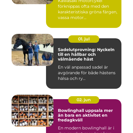
Kawasaki motorcykel
förknippas ofta med den
karakteristiska gröna färgen,
vassa motor...
01. jul
Sadelutprovning: Nyckeln
till en hållbar och
välmående häst
En väl anpassad sadel är
avgörande för både hästens
hälsa och ry...
02. jun
Bowlinghall uppsala mer
än bara en aktivitet en
fredagkväll
En modern bowlinghall är i