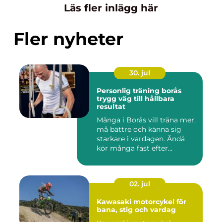
Läs fler inlägg här
Fler nyheter
30. jul
Personlig träning borås
trygg väg till hållbara
resultat
Många i Borås vill träna mer,
må bättre och känna sig
starkare i vardagen. Ändå
kör många fast efter...
02. jul
Kawasaki motorcykel för
bana, stig och vardag