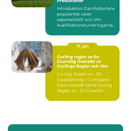
Prestationer
Introduktion Damfotbollens
popularitet växer
exponentiellt och VM-
kvalifikationsturneringarna
utgör ...
17. jan
Curling regler os En
Grundlig Översikt av
Curlings Regler och Mer
Curling Regler os - En
Djupdykning i Curlingens
Fascinerande Värld Curling
Regler os - En Överblic...