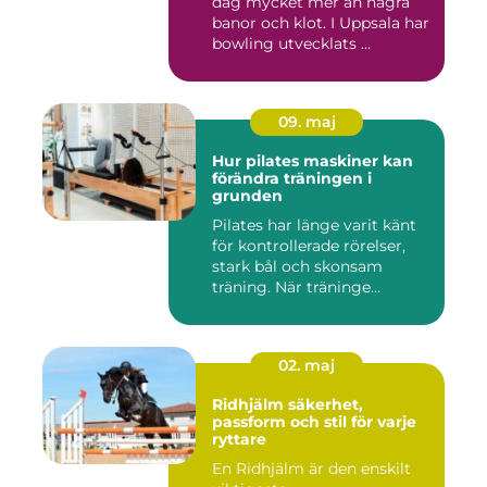
dag mycket mer än några
banor och klot. I Uppsala har
bowling utvecklats ...
09. maj
Hur pilates maskiner kan
förändra träningen i
grunden
Pilates har länge varit känt
för kontrollerade rörelser,
stark bål och skonsam
träning. När träninge...
02. maj
Ridhjälm säkerhet,
passform och stil för varje
ryttare
En Ridhjälm är den enskilt