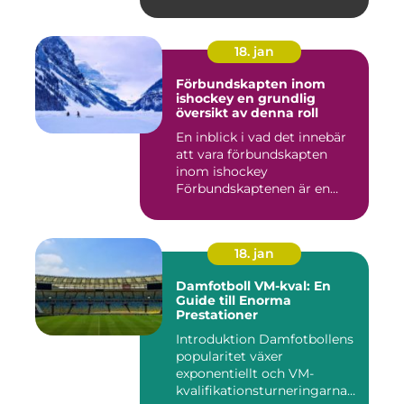
18. jan
Förbundskapten inom
ishockey en grundlig
översikt av denna roll
En inblick i vad det innebär
att vara förbundskapten
inom ishockey
Förbundskaptenen är en
central f...
18. jan
Damfotboll VM-kval: En
Guide till Enorma
Prestationer
Introduktion Damfotbollens
popularitet växer
exponentiellt och VM-
kvalifikationsturneringarna