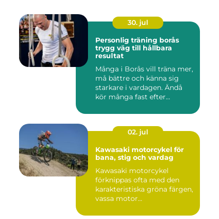
30. jul
Personlig träning borås
trygg väg till hållbara
resultat
Många i Borås vill träna mer,
må bättre och känna sig
starkare i vardagen. Ändå
kör många fast efter...
02. jul
Kawasaki motorcykel för
bana, stig och vardag
Kawasaki motorcykel
förknippas ofta med den
karakteristiska gröna färgen,
vassa motor...