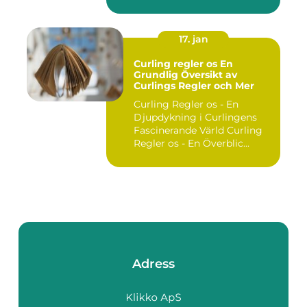
utgör ...
17. jan
Curling regler os En
Grundlig Översikt av
Curlings Regler och Mer
Curling Regler os - En
Djupdykning i Curlingens
Fascinerande Värld Curling
Regler os - En Överblic...
Adress