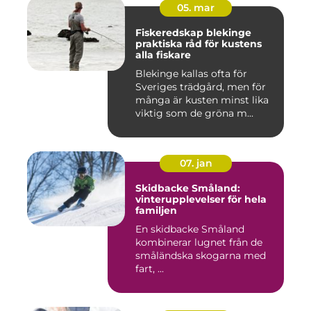
05. mar
Fiskeredskap blekinge
praktiska råd för kustens
alla fiskare
Blekinge kallas ofta för
Sveriges trädgård, men för
många är kusten minst lika
viktig som de gröna m...
07. jan
Skidbacke Småland:
vinterupplevelser för hela
familjen
En skidbacke Småland
kombinerar lugnet från de
småländska skogarna med
fart, ...