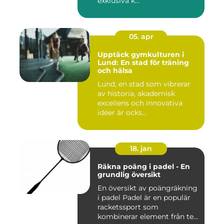
exklusiva k...
05. apr
Upptäck gymkulturen i
Lund: En stad för träning
och hälsa
Lund, en stad som vibrerar
av historia, akademisk
excellens och innovativa
idéer är ocks...
18. jan
Räkna poäng i padel - En
grundlig översikt
En översikt av poängräkning
i padel Padel är en populär
racketssport som
kombinerar element från te...