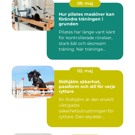
09. maj
Hur pilates maskiner kan
förändra träningen i
grunden
Pilates har länge varit känt
för kontrollerade rörelser,
stark bål och skonsam
träning. När träninge...
02. maj
Ridhjälm säkerhet,
passform och stil för varje
ryttare
En Ridhjälm är den enskilt
viktigaste
säkerhetsutrustningen för
ryttare. Den skyddar
huvudet vid fal...