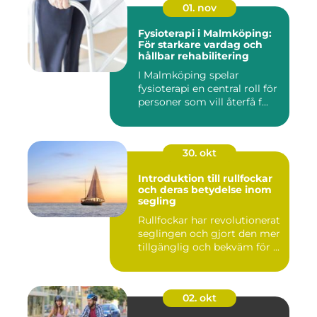
01. nov
Fysioterapi i Malmköping:
För starkare vardag och
hållbar rehabilitering
I Malmköping spelar
fysioterapi en central roll för
personer som vill återfå f...
30. okt
Introduktion till rullfockar
och deras betydelse inom
segling
Rullfockar har revolutionerat
seglingen och gjort den mer
tillgänglig och bekväm för ...
02. okt