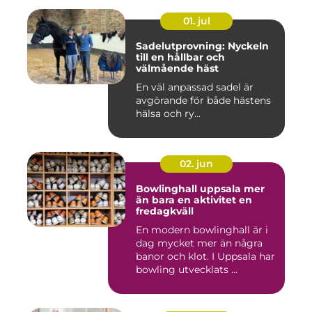
01. jul
Sadelutprovning: Nyckeln
till en hållbar och
välmående häst
En väl anpassad sadel är
avgörande för både hästens
hälsa och ry...
02. jun
Bowlinghall uppsala mer
än bara en aktivitet en
fredagkväll
En modern bowlinghall är i
dag mycket mer än några
banor och klot. I Uppsala har
bowling utvecklats ...