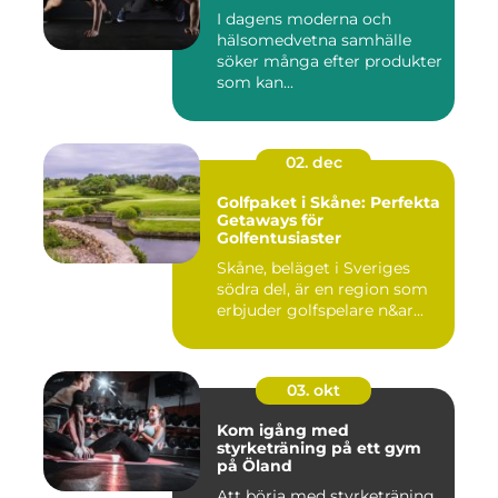
I dagens moderna och
hälsomedvetna samhälle
söker många efter produkter
som kan...
02. dec
Golfpaket i Skåne: Perfekta
Getaways för
Golfentusiaster
Skåne, beläget i Sveriges
södra del, är en region som
erbjuder golfspelare n&ar...
03. okt
Kom igång med
styrketräning på ett gym
på Öland
Att börja med styrketräning