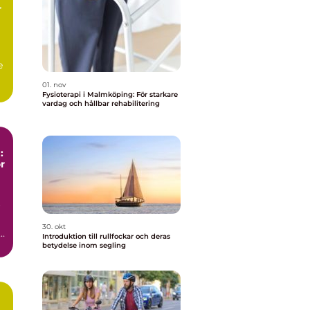
r
e
01. nov
Fysioterapi i Malmköping: För starkare
vardag och hållbar rehabilitering
:
r
r
30. okt
a
Introduktion till rullfockar och deras
betydelse inom segling