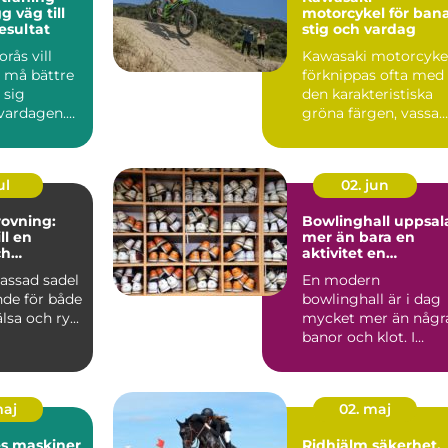
motorcykel för bana
esultat
stig och vardag
rås vill
Kawasaki motorcyke
, må bättre
förknippas ofta med
 sig
den karakteristiska
 vardagen.
gröna färgen, vassa
många fast
motor...
ul
02. jun
ovning:
Bowlinghall uppsal
ll en
mer än bara en
ch
aktivitet en
e häst
fredagkväll
assad sadel
En modern
nde för både
bowlinghall är i dag
lsa och ry...
mycket mer än någr
banor och klot. I
Uppsala har bowling
utvecklats ...
maj
02. maj
es maskiner
Ridhjälm säkerhet,