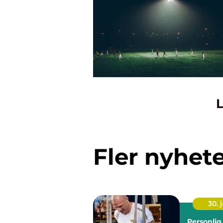
L
Fler nyhet
30. j
Personlig