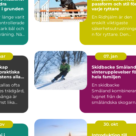
dra
passform och stil fö
 i grunden
varje ryttare
r länge varit
En Ridhjälm är den
ontrollerade
enskilt viktigaste
stark bål och
säkerhetsutrustning
räning. När
n för ryttare. Den
skyddar huvudet vid
fal...
mar
07. jan
skap
Skidbacke Småland
vinterupplevelser fö
stens alla
hela familjen
allas ofta
En skidbacke
es trädgård,
Småland kombinera
ånga är
lugnet från de
st lika
småländska skogarn
m de gröna
med fart, ...
nov
30. okt
i i
Introduktion till