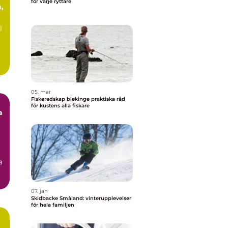
för varje ryttare
,
l
05. mar
Fiskeredskap blekinge praktiska råd
för kustens alla fiskare
a
a
07. jan
Skidbacke Småland: vinterupplevelser
för hela familjen