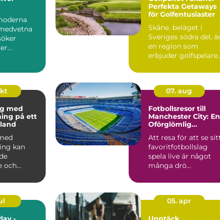
Perfekta Getaways
för Golfentusiaster
moderna
Skåne, beläget i
omedvetna
Sveriges södra del, ä
söker
en region som
er
erbjuder golfspelare
som kan...
n&ar...
okt
07. aug
ng med
Fotbollsresor till
ning på ett
Manchester City: En
land
Oförglömlig
Upplevelse
 med
Att resa för att se sit
ning kan
favoritfotbollslag
de
spela live är något
e och
många drö...
ul
05. apr
lay -
Upptäck