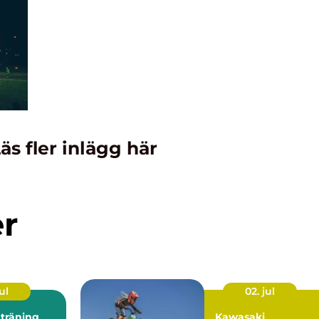
äs fler inlägg här
er
ul
02. jul
 träning
Kawasaki