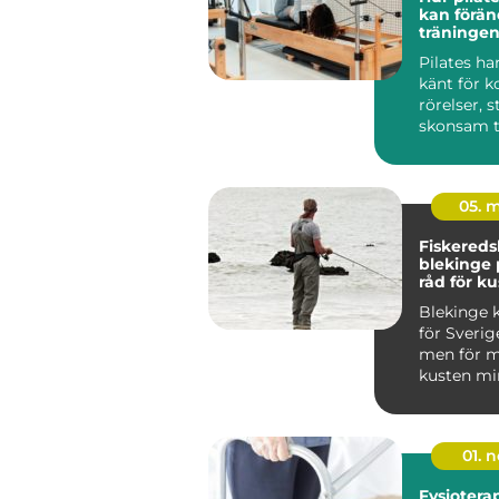
kan förän
träningen
Pilates ha
känt för k
rörelser, 
skonsam t
träninge...
05. 
Fiskered
blekinge praktiska
råd för ku
fiskare
Blekinge k
för Sverig
men för m
kusten min
viktig so
m...
01. 
Fysioterap