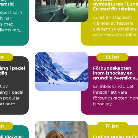
ramtid
gymkulturen i Lund
En stad för träning
 sport som
och hälsa
Lund, en stad som
lt har
vibrerar av historia,
ts med
akademisk excellens
dlemskap,
och innovativa idéer
..
är ocks...
an
18. jan
äng i padel
Förbundskapten
dlig
inom ishockey en
grundlig översikt a
denna roll
t av
En inblick i vad det
ing i padel
innebär att vara
n populär
förbundskapten ino
ort som
ishockey
r element
Förbundskaptenen ä
en central f...
an
17. jan
l VM-kval:
Curling regler os En