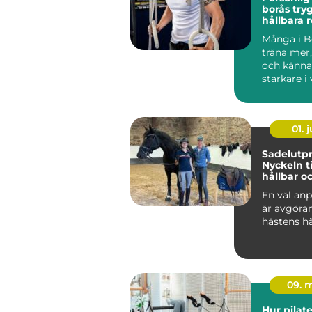
borås trygg väg till
hållbara r
Många i Bo
träna mer
och känna
starkare i
Ändå kör 
efter...
01. j
Sadelutpr
Nyckeln ti
hållbar o
välmåend
En väl anp
är avgöra
hästens hä
09. 
Hur pilat