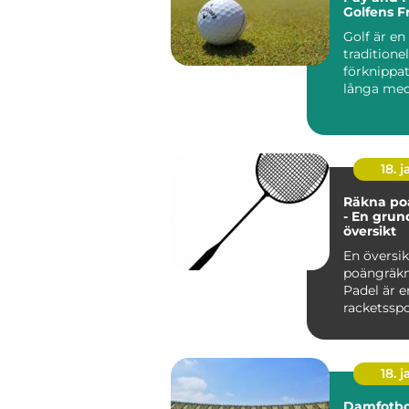
Golfens F
Golf är en
traditionel
förknippa
långa me
exklusiva k.
18. j
Räkna po
- En grun
översikt
En översik
poängräkn
Padel är e
racketssp
kombinera
från te...
18. j
Damfotbol