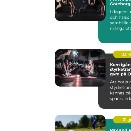
Göteborg
I dagens 
och häls
samhälle 
många eft
produkter 
03. 
Kom igå
styrketrä
gym på Ö
Att börja
styrketrä
kännas bå
spännand
övervä...
31. j
Pay and P