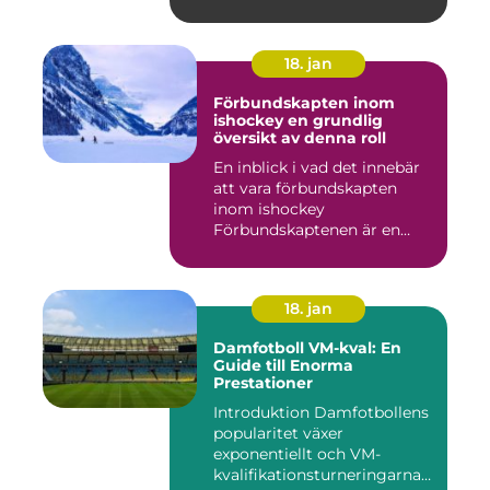
18. jan
Förbundskapten inom
ishockey en grundlig
översikt av denna roll
En inblick i vad det innebär
att vara förbundskapten
inom ishockey
Förbundskaptenen är en
central f...
18. jan
Damfotboll VM-kval: En
Guide till Enorma
Prestationer
Introduktion Damfotbollens
popularitet växer
exponentiellt och VM-
kvalifikationsturneringarna