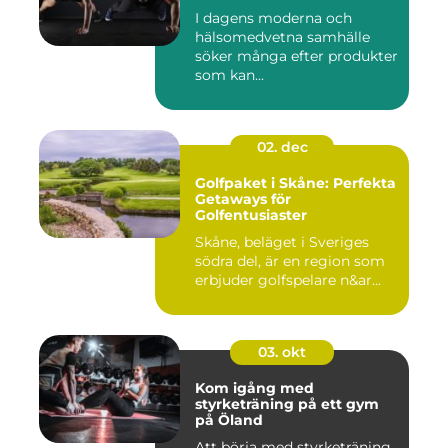
I dagens moderna och
hälsomedvetna samhälle
söker många efter produkter
som kan...
02. dec
Golfpaket i Skåne: Perfekta
Getaways för
Golfentusiaster
Skåne, beläget i Sveriges
södra del, är en region som
erbjuder golfspelare n&ar...
03. okt
Kom igång med
styrketräning på ett gym
på Öland
Att börja med styrketräning