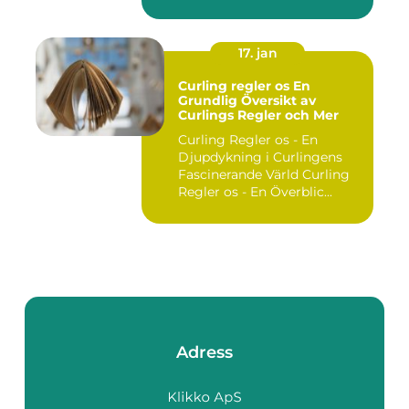
utgör ...
17. jan
Curling regler os En
Grundlig Översikt av
Curlings Regler och Mer
Curling Regler os - En
Djupdykning i Curlingens
Fascinerande Värld Curling
Regler os - En Överblic...
Adress