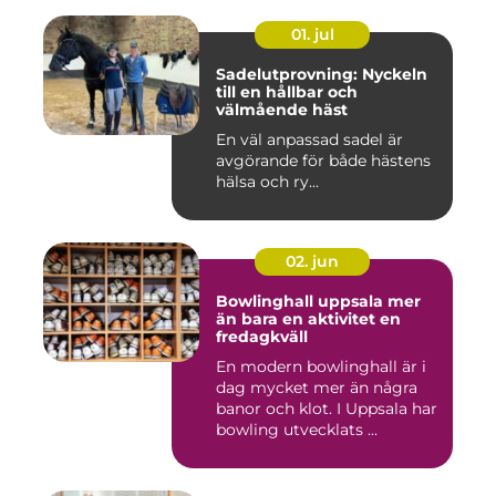
01. jul
Sadelutprovning: Nyckeln
till en hållbar och
välmående häst
En väl anpassad sadel är
avgörande för både hästens
hälsa och ry...
02. jun
Bowlinghall uppsala mer
än bara en aktivitet en
fredagkväll
En modern bowlinghall är i
dag mycket mer än några
banor och klot. I Uppsala har
bowling utvecklats ...