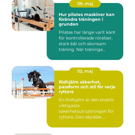
09. maj
Hur pilates maskiner kan
förändra träningen i
grunden
Pilates har länge varit känt
för kontrollerade rörelser,
stark bål och skonsam
träning. När träninge...
02. maj
Ridhjälm säkerhet,
passform och stil för varje
ryttare
En Ridhjälm är den enskilt
viktigaste
säkerhetsutrustningen för
ryttare. Den skyddar
huvudet vid fal...