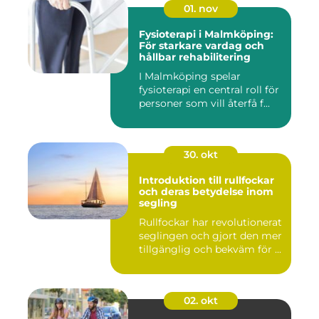
01. nov
Fysioterapi i Malmköping:
För starkare vardag och
hållbar rehabilitering
I Malmköping spelar
fysioterapi en central roll för
personer som vill återfå f...
30. okt
Introduktion till rullfockar
och deras betydelse inom
segling
Rullfockar har revolutionerat
seglingen och gjort den mer
tillgänglig och bekväm för ...
02. okt