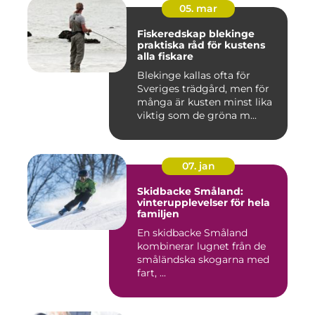
05. mar
Fiskeredskap blekinge
praktiska råd för kustens
alla fiskare
Blekinge kallas ofta för
Sveriges trädgård, men för
många är kusten minst lika
viktig som de gröna m...
07. jan
Skidbacke Småland:
vinterupplevelser för hela
familjen
En skidbacke Småland
kombinerar lugnet från de
småländska skogarna med
fart, ...