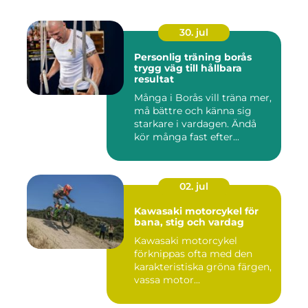
30. jul
Personlig träning borås
trygg väg till hållbara
resultat
Många i Borås vill träna mer,
må bättre och känna sig
starkare i vardagen. Ändå
kör många fast efter...
02. jul
Kawasaki motorcykel för
bana, stig och vardag
Kawasaki motorcykel
förknippas ofta med den
karakteristiska gröna färgen,
vassa motor...