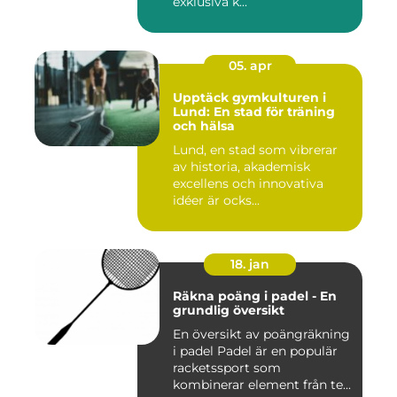
exklusiva k...
05. apr
Upptäck gymkulturen i
Lund: En stad för träning
och hälsa
Lund, en stad som vibrerar
av historia, akademisk
excellens och innovativa
idéer är ocks...
18. jan
Räkna poäng i padel - En
grundlig översikt
En översikt av poängräkning
i padel Padel är en populär
racketssport som
kombinerar element från te...