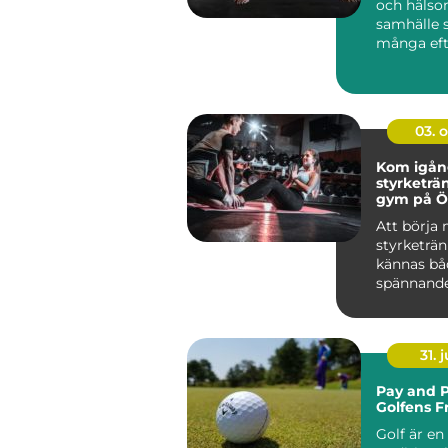
och häls
samhälle 
många eft
produkter 
03. 
Kom igå
styrketrä
gym på Ö
Att börja
styrketrä
kännas bå
spännand
övervä...
31. j
Pay and P
Golfens F
Golf är en