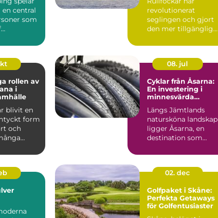
ing spelar
Rullfockar har
ering
i en central
revolutionerat
ersoner som
seglingen och gjort
...
den mer tillgänglig
och bekväm för ...
okt
08. jul
ga rollen av
Cyklar från Åsarna:
ana i
En investering i
amhälle
minnesvärda
upplevelser
r blivit en
Längs Jämtlands
mtyckt form
natursköna landskap
rt och
ligger Åsarna, en
 många
destination som
.
lockar b&...
feb
02. dec
lver
Golfpaket i Skåne:
Perfekta Getaways
för Golfentusiaster
moderna