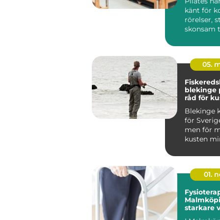
Pilates ha
känt för k
rörelser, 
skonsam t
träninge...
05. 
Fiskered
blekinge praktiska
råd för ku
fiskare
Blekinge k
för Sverig
men för m
kusten min
viktig so
m...
01. 
Fysioterap
Malmköpi
starkare 
hållbar