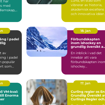
Lund, en stad som
lt har
vibrerar av historia,
ts med
akademisk excellens
dlemskap,
och innovativa idéer
..
är ocks...
an
18. jan
äng i padel
Förbundskapten
dlig
inom ishockey en
grundlig översikt a
denna roll
t av
En inblick i vad det
ing i padel
innebär att vara
n populär
förbundskapten ino
ort som
ishockey
r element
Förbundskaptenen ä
en central f...
an
17. jan
l VM-kval:
Curling regler os En
till Enorma
Grundlig Översikt a
ner
Curlings Regler och
Mer