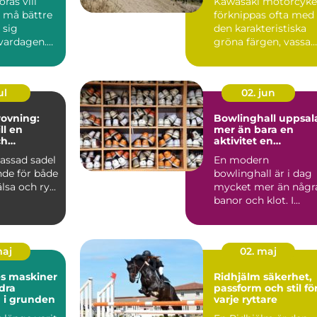
rås vill
Kawasaki motorcyke
, må bättre
förknippas ofta med
 sig
den karakteristiska
 vardagen.
gröna färgen, vassa
många fast
motor...
ul
02. jun
ovning:
Bowlinghall uppsal
ll en
mer än bara en
ch
aktivitet en
e häst
fredagkväll
assad sadel
En modern
nde för både
bowlinghall är i dag
lsa och ry...
mycket mer än någr
banor och klot. I
Uppsala har bowling
utvecklats ...
maj
02. maj
es maskiner
Ridhjälm säkerhet,
dra
passform och stil fö
 i grunden
varje ryttare