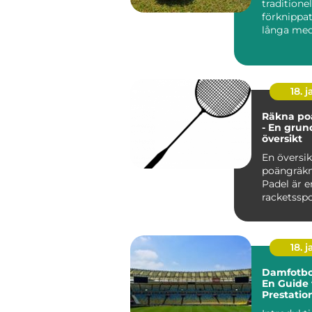
traditionel
förknippa
långa me
exklusiva k.
18. j
Räkna po
- En grun
översikt
En översik
poängräkn
Padel är e
racketssp
kombinera
från te...
18. j
Damfotbol
En Guide 
Prestatio