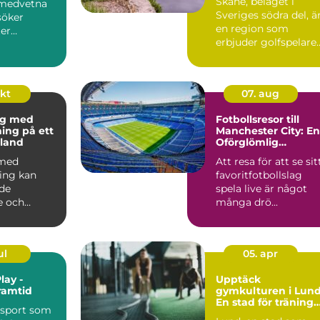
Skåne, beläget i
omedvetna
Sveriges södra del, ä
söker
en region som
er
erbjuder golfspelare
som kan...
n&ar...
okt
07. aug
ng med
Fotbollsresor till
ning på ett
Manchester City: En
land
Oförglömlig
Upplevelse
 med
Att resa för att se sit
ning kan
favoritfotbollslag
de
spela live är något
e och
många drö...
ul
05. apr
lay -
Upptäck
ramtid
gymkulturen i Lund
En stad för träning
 sport som
och hälsa