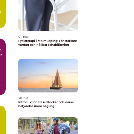
e
01. nov
Fysioterapi i Malmköping: För starkare
vardag och hållbar rehabilitering
:
r
r
a
30. okt
Introduktion till rullfockar och deras
betydelse inom segling