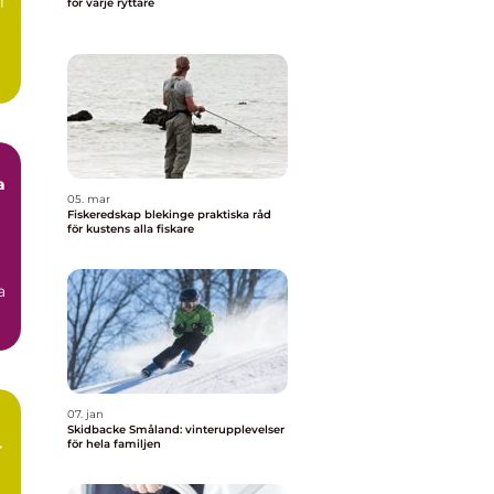
l
för varje ryttare
a
05. mar
Fiskeredskap blekinge praktiska råd
för kustens alla fiskare
a
07. jan
Skidbacke Småland: vinterupplevelser
för hela familjen
r