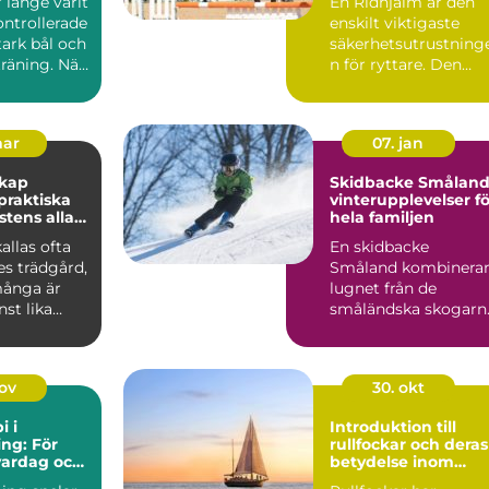
r länge varit
En Ridhjälm är den
ontrollerade
enskilt viktigaste
stark bål och
säkerhetsutrustning
räning. När
n för ryttare. Den
skyddar huvudet vid
fal...
mar
07. jan
skap
Skidbacke Småland
vinterupplevelser fö
stens alla
hela familjen
allas ofta
En skidbacke
es trädgård,
Småland kombinera
ånga är
lugnet från de
st lika
småländska skogarn
m de gröna
med fart, ...
nov
30. okt
i i
Introduktion till
ng: För
rullfockar och deras
vardag och
betydelse inom
segling