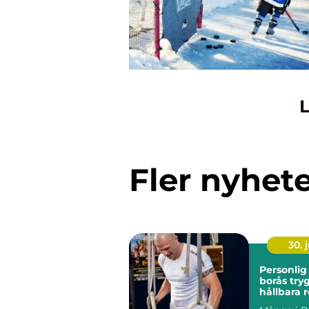
L
Fler nyhet
30. j
Personlig
borås trygg väg till
hållbara r