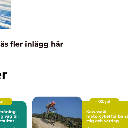
äs fler inlägg här
er
ul
02. jul
 träning
Kawasaki
motorcykel för bana
esultat
stig och vardag