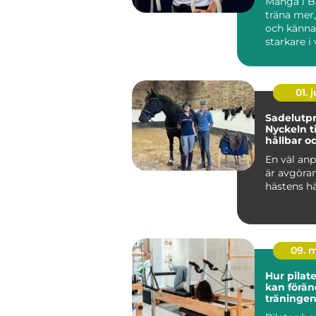
Många i Bo
träna mer
och känna
starkare i
Ändå kör 
efter...
01. j
Sadelutpr
Nyckeln ti
hållbar o
välmåend
En väl anp
är avgöra
hästens hä
09. 
Hur pilat
kan förän
träningen