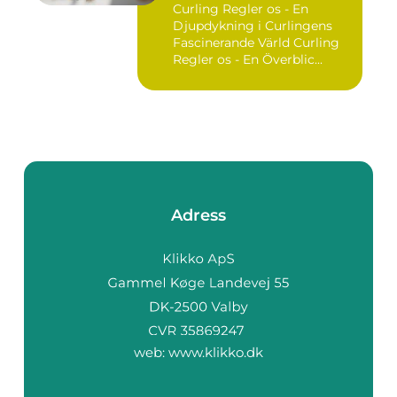
Curling Regler os - En
Djupdykning i Curlingens
Fascinerande Värld Curling
Regler os - En Överblic...
Adress
web:
www.klikko.dk