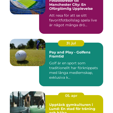
Fotbollsresor till
Manchester City: En
Oförglömlig Upplevelse
Att resa för att se sitt
favoritfotbollslag spela live
är något många drö...
31. jul
Pay and Play - Golfens
Framtid
Golf är en sport som
traditionellt har förknippats
med långa medlemskap,
exklusiva k...
05. apr
Upptäck gymkulturen i
Lund: En stad för träning
och hälsa