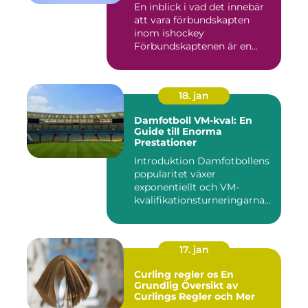
En inblick i vad det innebär
att vara förbundskapten
inom ishockey
Förbundskaptenen är en
central f...
18. jan
Damfotboll VM-kval: En
Guide till Enorma
Prestationer
Introduktion Damfotbollens
popularitet växer
exponentiellt och VM-
kvalifikationsturneringarna
utgör ...
17. jan
Curling regler os En
Grundlig Översikt av
Curlings Regler och Mer