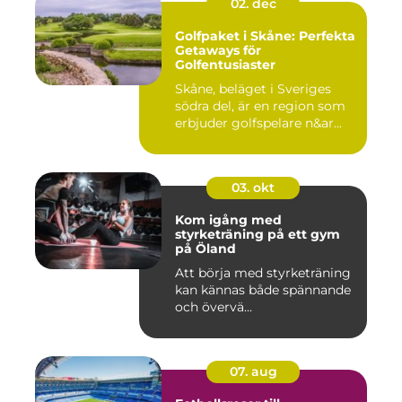
02. dec
Golfpaket i Skåne: Perfekta
Getaways för
Golfentusiaster
Skåne, beläget i Sveriges
södra del, är en region som
erbjuder golfspelare n&ar...
03. okt
Kom igång med
styrketräning på ett gym
på Öland
Att börja med styrketräning
kan kännas både spännande
och övervä...
07. aug