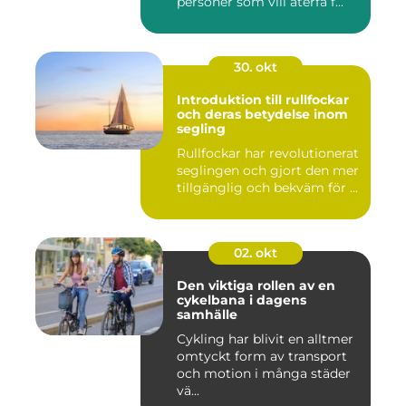
personer som vill återfå f...
30. okt
Introduktion till rullfockar
och deras betydelse inom
segling
Rullfockar har revolutionerat
seglingen och gjort den mer
tillgänglig och bekväm för ...
02. okt
Den viktiga rollen av en
cykelbana i dagens
samhälle
Cykling har blivit en alltmer
omtyckt form av transport
och motion i många städer
vä...