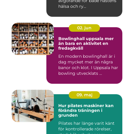
avgörande för både hästens
hälsa och ry...
02. jun
Bowlinghall uppsala mer
än bara en aktivitet en
fredagkväll
En modern bowlinghall är i
dag mycket mer än några
banor och klot. I Uppsala har
bowling utvecklats ...
09. maj
Hur pilates maskiner kan
förändra träningen i
grunden
Pilates har länge varit känt
för kontrollerade rörelser,