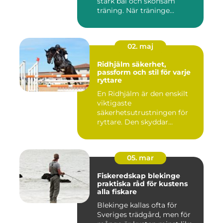
stark bål och skonsam
träning. När träninge...
02. maj
Ridhjälm säkerhet,
passform och stil för varje
ryttare
En Ridhjälm är den enskilt
viktigaste
säkerhetsutrustningen för
ryttare. Den skyddar
huvudet vid fal...
05. mar
Fiskeredskap blekinge
praktiska råd för kustens
alla fiskare
Blekinge kallas ofta för
Sveriges trädgård, men för