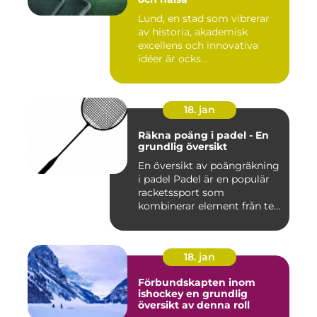
Lund, en stad som vibrerar
av historia, akademisk
excellens och innovativa
idéer är ocks...
18. jan
Räkna poäng i padel - En
grundlig översikt
En översikt av poängräkning
i padel Padel är en populär
racketssport som
kombinerar element från te...
18. jan
Förbundskapten inom
ishockey en grundlig
översikt av denna roll