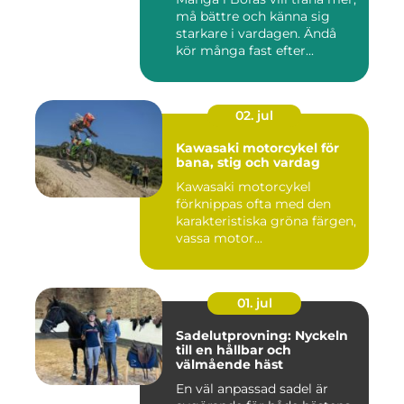
må bättre och känna sig
starkare i vardagen. Ändå
kör många fast efter...
02. jul
Kawasaki motorcykel för
bana, stig och vardag
Kawasaki motorcykel
förknippas ofta med den
karakteristiska gröna färgen,
vassa motor...
01. jul
Sadelutprovning: Nyckeln
till en hållbar och
välmående häst
En väl anpassad sadel är