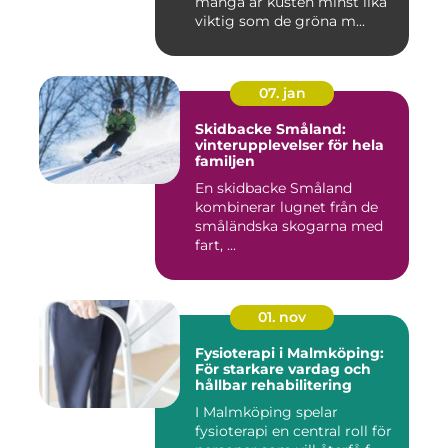
många är kusten minst lika
viktig som de gröna m...
07. jan
Skidbacke Småland:
vinterupplevelser för hela
familjen
En skidbacke Småland
kombinerar lugnet från de
småländska skogarna med
fart, ...
01. nov
Fysioterapi i Malmköping:
För starkare vardag och
hållbar rehabilitering
I Malmköping spelar
fysioterapi en central roll för