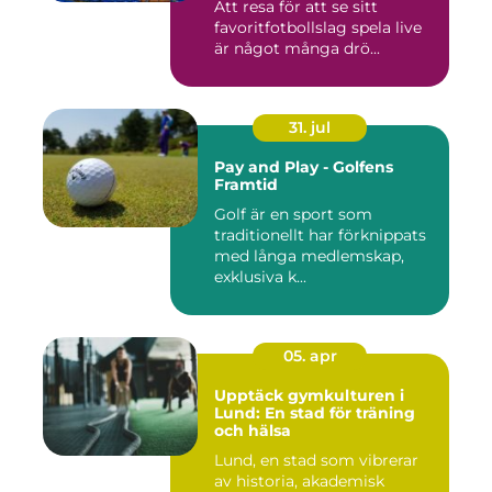
Att resa för att se sitt
favoritfotbollslag spela live
är något många drö...
31. jul
Pay and Play - Golfens
Framtid
Golf är en sport som
traditionellt har förknippats
med långa medlemskap,
exklusiva k...
05. apr
Upptäck gymkulturen i
Lund: En stad för träning
och hälsa
Lund, en stad som vibrerar
av historia, akademisk