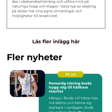
åka i obehandlad terräng och utföra trick på
naturliga hopp och klippor. Varje typ av skejting
på skidor har sina egna utmaningar och
möjligheter till kreativitet.
Läs fler inlägg här
Fler nyheter
30. jul
Personlig träning borås
trygg väg till hållbara
resultat
Många i Borås vill träna mer,
må bättre och känna sig
starkare i vardagen. Ändå