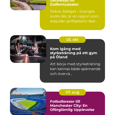
Getaways för
Golfentusiaster
Skåne, beläget i Sveriges
södra del, är en region som
erbjuder golfspelare n&ar...
03. okt
Kom igång med
styrketräning på ett gym
på Öland
Att börja med styrketräning
kan kännas både spännande
och övervä...
07. aug
Fotbollsresor till
Manchester City: En
Oförglömlig Upplevelse