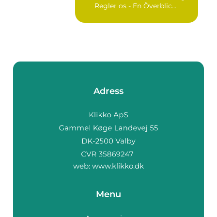
Regler os - En Överblic...
Adress
web:
www.klikko.dk
Menu