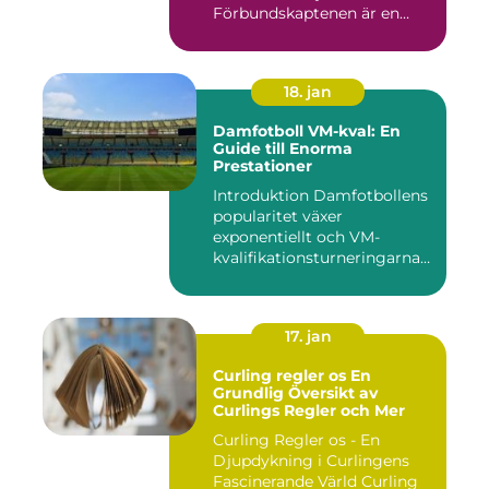
Förbundskaptenen är en
central f...
18. jan
Damfotboll VM-kval: En
Guide till Enorma
Prestationer
Introduktion Damfotbollens
popularitet växer
exponentiellt och VM-
kvalifikationsturneringarna
utgör ...
17. jan
Curling regler os En
Grundlig Översikt av
Curlings Regler och Mer
Curling Regler os - En
Djupdykning i Curlingens
Fascinerande Värld Curling