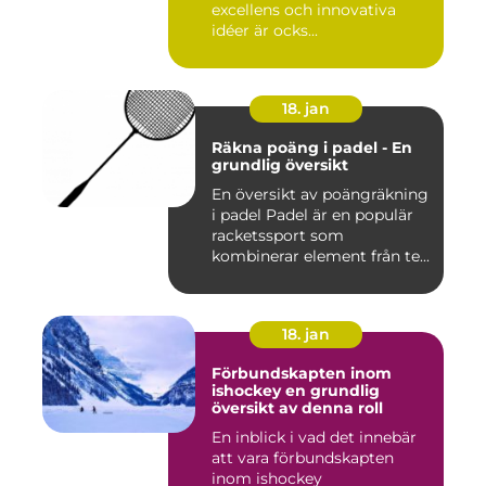
excellens och innovativa
idéer är ocks...
18. jan
Räkna poäng i padel - En
grundlig översikt
En översikt av poängräkning
i padel Padel är en populär
racketssport som
kombinerar element från te...
18. jan
Förbundskapten inom
ishockey en grundlig
översikt av denna roll
En inblick i vad det innebär
att vara förbundskapten
inom ishockey