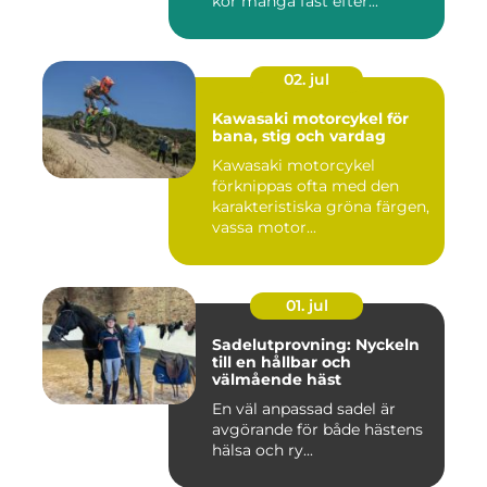
kör många fast efter...
02. jul
Kawasaki motorcykel för
bana, stig och vardag
Kawasaki motorcykel
förknippas ofta med den
karakteristiska gröna färgen,
vassa motor...
01. jul
Sadelutprovning: Nyckeln
till en hållbar och
välmående häst
En väl anpassad sadel är
avgörande för både hästens
hälsa och ry...