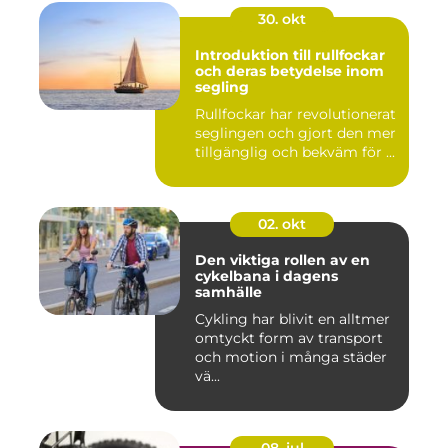
30. okt
Introduktion till rullfockar
och deras betydelse inom
segling
Rullfockar har revolutionerat
seglingen och gjort den mer
tillgänglig och bekväm för ...
02. okt
Den viktiga rollen av en
cykelbana i dagens
samhälle
Cykling har blivit en alltmer
omtyckt form av transport
och motion i många städer
vä...