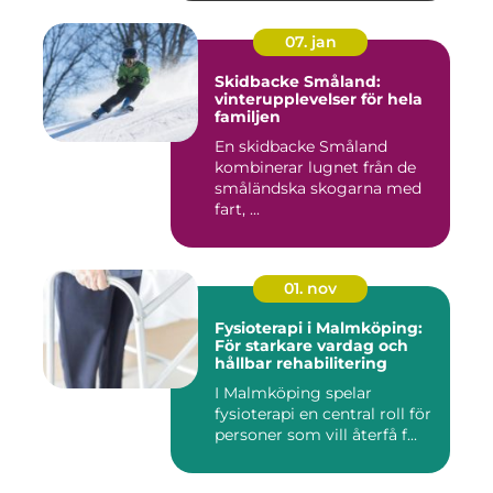
07. jan
Skidbacke Småland:
vinterupplevelser för hela
familjen
En skidbacke Småland
kombinerar lugnet från de
småländska skogarna med
fart, ...
01. nov
Fysioterapi i Malmköping:
För starkare vardag och
hållbar rehabilitering
I Malmköping spelar
fysioterapi en central roll för
personer som vill återfå f...