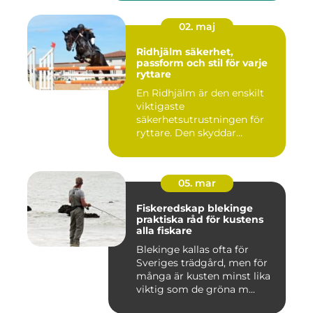
02. maj
Ridhjälm säkerhet,
passform och stil för varje
ryttare
En Ridhjälm är den enskilt
viktigaste
säkerhetsutrustningen för
ryttare. Den skyddar
huvudet vid fal...
05. mar
Fiskeredskap blekinge
praktiska råd för kustens
alla fiskare
Blekinge kallas ofta för
Sveriges trädgård, men för
många är kusten minst lika
viktig som de gröna m...