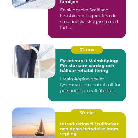
familjen
En skidbacke Småland
kombinerar lugnet från de
småländska skogarna med
fart, ...
01. nov
Fysioterapi i Malmköping:
För starkare vardag och
hållbar rehabilitering
I Malmköping spelar
fysioterapi en central roll för
personer som vill återfå f...
30. okt
Introduktion till rullfockar
och deras betydelse inom
segling