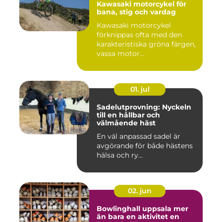
Kawasaki motorcykel för
bana, stig och vardag
Kawasaki motorcykel
förknippas ofta med den
karakteristiska gröna färgen,
vassa motor...
01. jul
Sadelutprovning: Nyckeln
till en hållbar och
välmående häst
En väl anpassad sadel är
avgörande för både hästens
hälsa och ry...
02. jun
Bowlinghall uppsala mer
än bara en aktivitet en