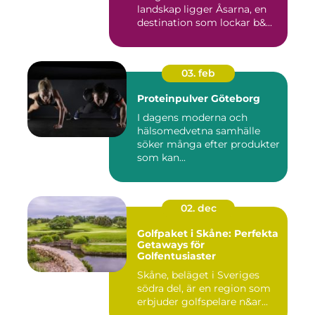
landskap ligger Åsarna, en
destination som lockar b&...
03. feb
Proteinpulver Göteborg
I dagens moderna och
hälsomedvetna samhälle
söker många efter produkter
som kan...
02. dec
Golfpaket i Skåne: Perfekta
Getaways för
Golfentusiaster
Skåne, beläget i Sveriges
södra del, är en region som
erbjuder golfspelare n&ar...