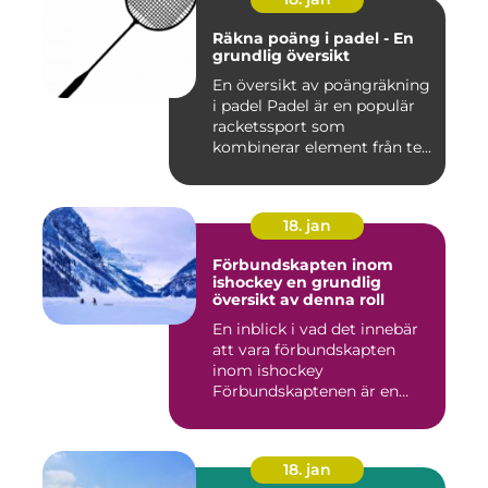
Räkna poäng i padel - En
grundlig översikt
En översikt av poängräkning
i padel Padel är en populär
racketssport som
kombinerar element från te...
18. jan
Förbundskapten inom
ishockey en grundlig
översikt av denna roll
En inblick i vad det innebär
att vara förbundskapten
inom ishockey
Förbundskaptenen är en
central f...
18. jan