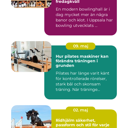
fredagkväll
En modern bowlinghall är i
dag mycket mer än några
banor och klot. I Uppsala har
bowling utvecklats ...
09. maj
Hur pilates maskiner kan
förändra träningen i
grunden
Pilates har länge varit känt
för kontrollerade rörelser,
stark bål och skonsam
träning. När träninge...
02. maj
Ridhjälm säkerhet,
passform och stil för varje