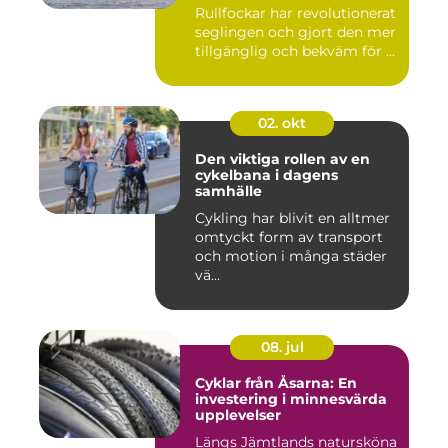
Rullfockar har revolutionerat
seglingen och gjort den mer
tillgänglig och bekväm för ...
02. okt
Den viktiga rollen av en
cykelbana i dagens
samhälle
Cykling har blivit en alltmer
omtyckt form av transport
och motion i många städer
vä...
08. jul
Cyklar från Åsarna: En
investering i minnesvärda
upplevelser
Längs Jämtlands natursköna