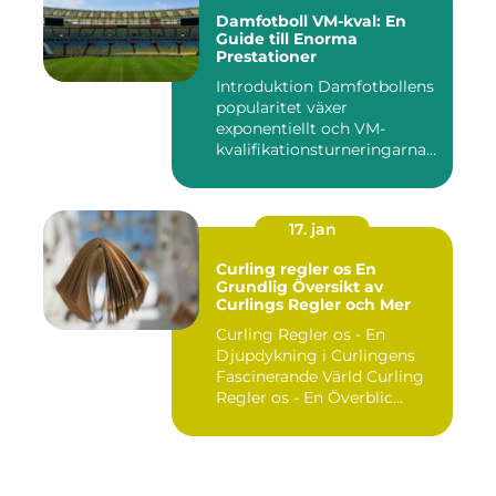
Damfotboll VM-kval: En
Guide till Enorma
Prestationer
Introduktion Damfotbollens
popularitet växer
exponentiellt och VM-
kvalifikationsturneringarna
utgör ...
17. jan
Curling regler os En
Grundlig Översikt av
Curlings Regler och Mer
Curling Regler os - En
Djupdykning i Curlingens
Fascinerande Värld Curling
Regler os - En Överblic...