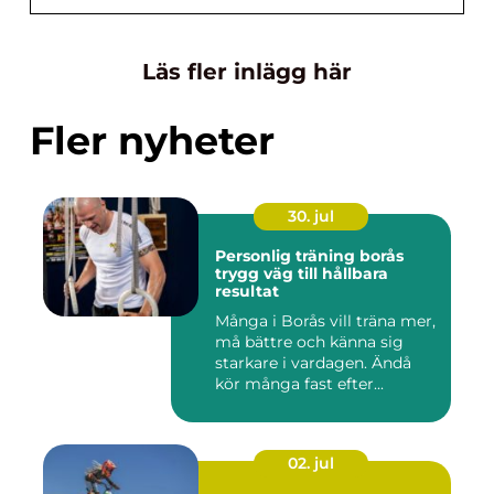
Läs fler inlägg här
Fler nyheter
30. jul
Personlig träning borås
trygg väg till hållbara
resultat
Många i Borås vill träna mer,
må bättre och känna sig
starkare i vardagen. Ändå
kör många fast efter...
02. jul