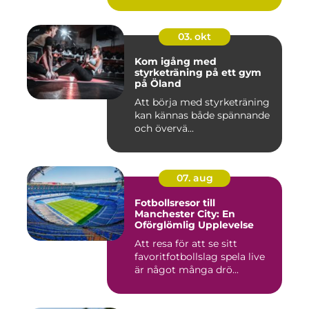
03. okt
Kom igång med
styrketräning på ett gym
på Öland
Att börja med styrketräning
kan kännas både spännande
och övervä...
07. aug
Fotbollsresor till
Manchester City: En
Oförglömlig Upplevelse
Att resa för att se sitt
favoritfotbollslag spela live
är något många drö...