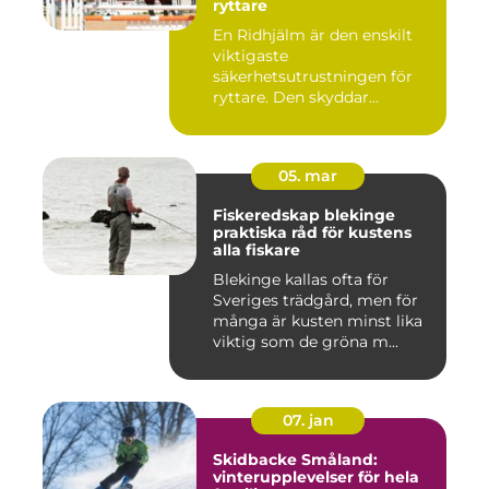
ryttare
En Ridhjälm är den enskilt
viktigaste
säkerhetsutrustningen för
ryttare. Den skyddar
huvudet vid fal...
05. mar
Fiskeredskap blekinge
praktiska råd för kustens
alla fiskare
Blekinge kallas ofta för
Sveriges trädgård, men för
många är kusten minst lika
viktig som de gröna m...
07. jan
Skidbacke Småland:
vinterupplevelser för hela