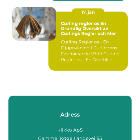
17. jan
Curling regler os En
Grundlig Översikt av
Curlings Regler och Mer
Curling Regler os - En
Djupdykning i Curlingens
Fascinerande Värld Curling
Regler os - En Överblic...
Adress