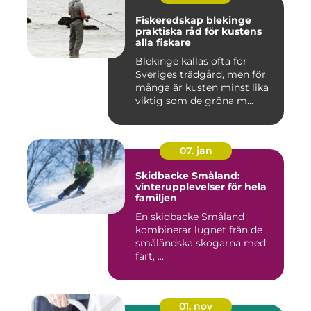
Fiskeredskap blekinge
praktiska råd för kustens
alla fiskare
Blekinge kallas ofta för
Sveriges trädgård, men för
många är kusten minst lika
viktig som de gröna m...
07. jan
Skidbacke Småland:
vinterupplevelser för hela
familjen
En skidbacke Småland
kombinerar lugnet från de
småländska skogarna med
fart, ...
01. nov