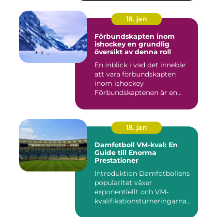
18. jan
Förbundskapten inom
ishockey en grundlig
översikt av denna roll
En inblick i vad det innebär
att vara förbundskapten
inom ishockey
Förbundskaptenen är en
central f...
18. jan
Damfotboll VM-kval: En
Guide till Enorma
Prestationer
Introduktion Damfotbollens
popularitet växer
exponentiellt och VM-
kvalifikationsturneringarna
utgör ...