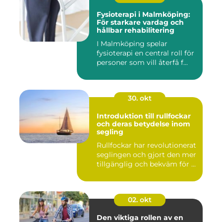
Fysioterapi i Malmköping:
För starkare vardag och
hållbar rehabilitering
I Malmköping spelar
fysioterapi en central roll för
personer som vill återfå f...
30. okt
Introduktion till rullfockar
och deras betydelse inom
segling
Rullfockar har revolutionerat
seglingen och gjort den mer
tillgänglig och bekväm för ...
02. okt
Den viktiga rollen av en