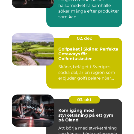
hälsomedvetna samhälle
söker många efter produkter
som kan...
02. dec
Golfpaket i Skåne: Perfekta
Getaways för
Golfentusiaster
Skåne, beläget i Sveriges
södra del, är en region som
erbjuder golfspelare n&ar...
03. okt
Kom igång med
styrketräning på ett gym
på Öland
Att börja med styrketräning
kan kännas både spännande