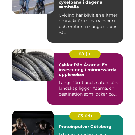
cykelbana i dagens
samhälle
Cykling har blivit en alltmer
omtyckt form av transport
och motion i många städer
vä...
08. jul
Cyklar från Åsarna: En
investering i minnesvärda
upplevelser
Längs Jämtlands natursköna
landskap ligger Åsarna, en
destination som lockar b&...
03. feb
Proteinpulver Göteborg
I dagens moderna och