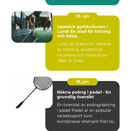
05. apr
Upptäck gymkulturen i
Lund: En stad för träning
och hälsa
Lund, en stad som vibrerar
av historia, akademisk
excellens och innovativa
idéer är ocks...
18. jan
Räkna poäng i padel - En
grundlig översikt
En översikt av poängräkning
i padel Padel är en populär
racketssport som
kombinerar element från te...