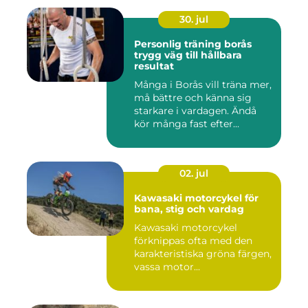
30. jul
Personlig träning borås
trygg väg till hållbara
resultat
Många i Borås vill träna mer,
må bättre och känna sig
starkare i vardagen. Ändå
kör många fast efter...
02. jul
Kawasaki motorcykel för
bana, stig och vardag
Kawasaki motorcykel
förknippas ofta med den
karakteristiska gröna färgen,
vassa motor...