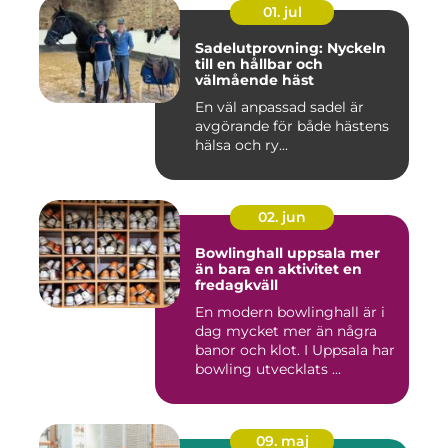
01. jul
Sadelutprovning: Nyckeln
till en hållbar och
välmående häst
En väl anpassad sadel är
avgörande för både hästens
hälsa och ry...
02. jun
Bowlinghall uppsala mer
än bara en aktivitet en
fredagkväll
En modern bowlinghall är i
dag mycket mer än några
banor och klot. I Uppsala har
bowling utvecklats ...
09. maj