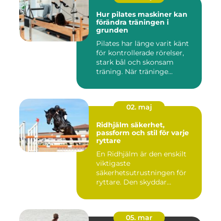
Hur pilates maskiner kan
förändra träningen i
grunden
Pilates har länge varit känt
för kontrollerade rörelser,
stark bål och skonsam
träning. När träninge...
02. maj
Ridhjälm säkerhet,
passform och stil för varje
ryttare
En Ridhjälm är den enskilt
viktigaste
säkerhetsutrustningen för
ryttare. Den skyddar
huvudet vid fal...
05. mar