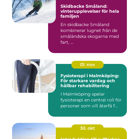
Skidbacke Småland:
vinterupplevelser för hela
familjen
En skidbacke Småland
kombinerar lugnet från de
småländska skogarna med
fart, ...
01. nov
Fysioterapi i Malmköping:
För starkare vardag och
hållbar rehabilitering
I Malmköping spelar
fysioterapi en central roll för
personer som vill återfå f...
30. okt