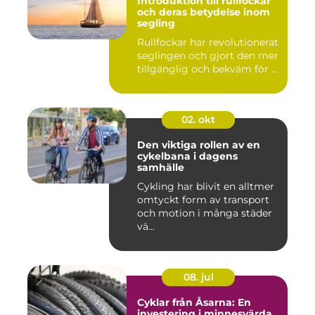
Introduktion till rullfockar
och deras betydelse inom
segling
Rullfockar har revolutionerat
seglingen och gjort den mer
tillgänglig och bekväm för ...
02. okt
Den viktiga rollen av en
cykelbana i dagens
samhälle
Cykling har blivit en alltmer
omtyckt form av transport
och motion i många städer
vä...
08. jul
Cyklar från Åsarna: En
investering i minnesvärda