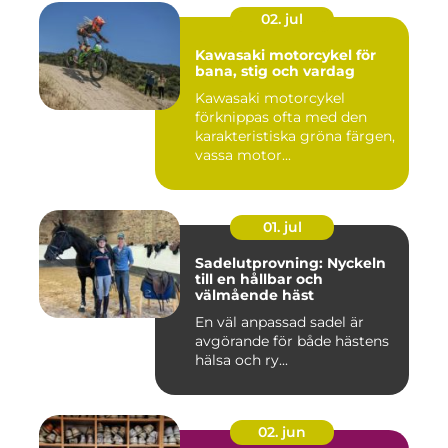
02. jul
Kawasaki motorcykel för
bana, stig och vardag
Kawasaki motorcykel
förknippas ofta med den
karakteristiska gröna färgen,
vassa motor...
01. jul
Sadelutprovning: Nyckeln
till en hållbar och
välmående häst
En väl anpassad sadel är
avgörande för både hästens
hälsa och ry...
02. jun