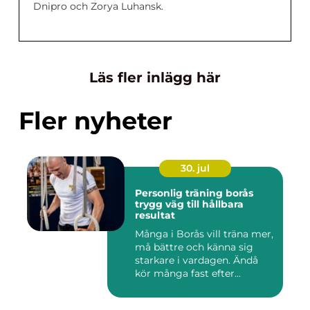
Dnipro och Zorya Luhansk.
Läs fler inlägg här
Fler nyheter
30. jul
Personlig träning borås
trygg väg till hållbara
resultat
Många i Borås vill träna mer,
må bättre och känna sig
starkare i vardagen. Ändå
kör många fast efter...