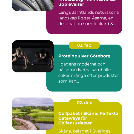
upplevelser
Längs Jämtlands natursköna
landskap ligger Åsarna, en
destination som lockar b&...
03. feb
Proteinpulver Göteborg
I dagens moderna och
hälsomedvetna samhälle
söker många efter produkter
som kan...
02. dec
Golfpaket i Skåne: Perfekta
Getaways för
Golfentusiaster
Skåne, beläget i Sveriges