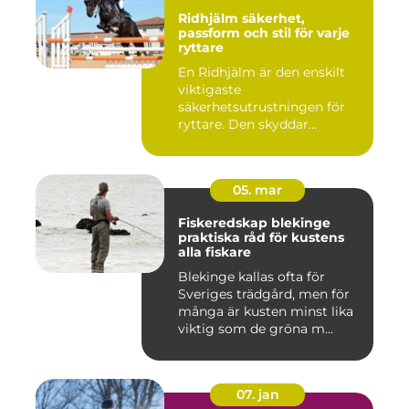
Ridhjälm säkerhet,
passform och stil för varje
ryttare
En Ridhjälm är den enskilt
viktigaste
säkerhetsutrustningen för
ryttare. Den skyddar
huvudet vid fal...
05. mar
Fiskeredskap blekinge
praktiska råd för kustens
alla fiskare
Blekinge kallas ofta för
Sveriges trädgård, men för
många är kusten minst lika
viktig som de gröna m...
07. jan