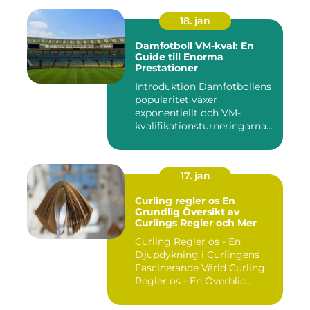
18. jan
Damfotboll VM-kval: En
Guide till Enorma
Prestationer
Introduktion Damfotbollens
popularitet växer
exponentiellt och VM-
kvalifikationsturneringarna
utgör ...
17. jan
Curling regler os En
Grundlig Översikt av
Curlings Regler och Mer
Curling Regler os - En
Djupdykning i Curlingens
Fascinerande Värld Curling
Regler os - En Överblic...