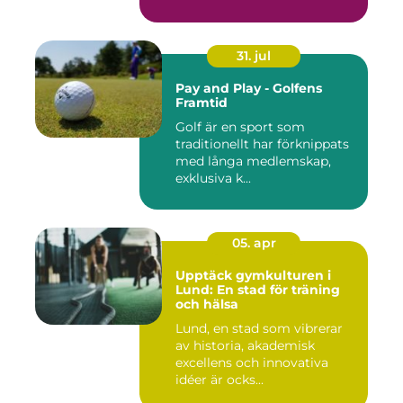
31. jul
Pay and Play - Golfens
Framtid
Golf är en sport som
traditionellt har förknippats
med långa medlemskap,
exklusiva k...
05. apr
Upptäck gymkulturen i
Lund: En stad för träning
och hälsa
Lund, en stad som vibrerar
av historia, akademisk
excellens och innovativa
idéer är ocks...