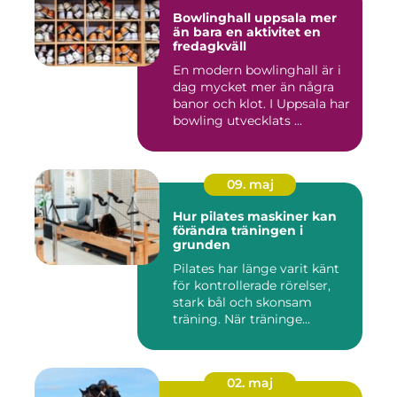
Bowlinghall uppsala mer
än bara en aktivitet en
fredagkväll
En modern bowlinghall är i
dag mycket mer än några
banor och klot. I Uppsala har
bowling utvecklats ...
09. maj
Hur pilates maskiner kan
förändra träningen i
grunden
Pilates har länge varit känt
för kontrollerade rörelser,
stark bål och skonsam
träning. När träninge...
02. maj