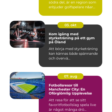
södra del, är en region som
erbjuder golfspelare n&ar...
03. okt
Kom igång med
styrketräning på ett gym
på Öland
Att börja med styrketräning
kan kännas både spännande
och övervä...
07. aug
Fotbollsresor till
Manchester City: En
Oförglömlig Upplevelse
Att resa för att se sitt
favoritfotbollslag spela live
är något många drö...