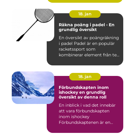
18. jan
Räkna poäng i padel - En
grundlig översikt
En översikt av poängräkning
i padel Padel är en populär
racketssport som
kombinerar element från te...
18. jan
Förbundskapten inom
ishockey en grundlig
översikt av denna roll
En inblick i vad det innebär
att vara förbundskapten
inom ishockey
Förbundskaptenen är en
central f...