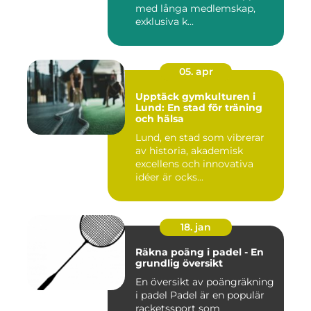
med långa medlemskap,
exklusiva k...
05. apr
Upptäck gymkulturen i
Lund: En stad för träning
och hälsa
Lund, en stad som vibrerar
av historia, akademisk
excellens och innovativa
idéer är ocks...
18. jan
Räkna poäng i padel - En
grundlig översikt
En översikt av poängräkning
i padel Padel är en populär
racketssport som