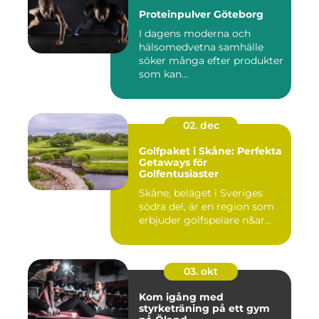
Proteinpulver Göteborg
I dagens moderna och
hälsomedvetna samhälle
söker många efter produkter
som kan...
02. dec
Golfpaket i Skåne: Perfekta
Getaways för
Golfentusiaster
Skåne, beläget i Sveriges
södra del, är en region som
erbjuder golfspelare n&ar...
03. okt
Kom igång med
styrketräning på ett gym