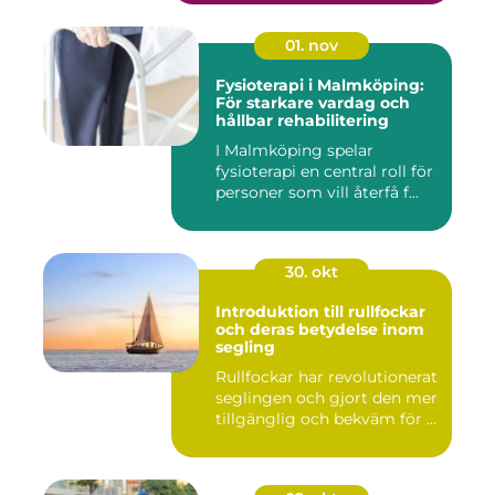
01. nov
Fysioterapi i Malmköping:
För starkare vardag och
hållbar rehabilitering
I Malmköping spelar
fysioterapi en central roll för
personer som vill återfå f...
30. okt
Introduktion till rullfockar
och deras betydelse inom
segling
Rullfockar har revolutionerat
seglingen och gjort den mer
tillgänglig och bekväm för ...