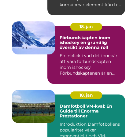
kombinerar element från te...
18. jan
Förbundskapten inom
ishockey en grundlig
översikt av denna roll
En inblick i vad det innebär
att vara förbundskapten
inom ishockey
Förbundskaptenen är en
central f...
18. jan
Damfotboll VM-kval: En
Guide till Enorma
Prestationer
Introduktion Damfotbollens
popularitet växer
exponentiellt och VM-