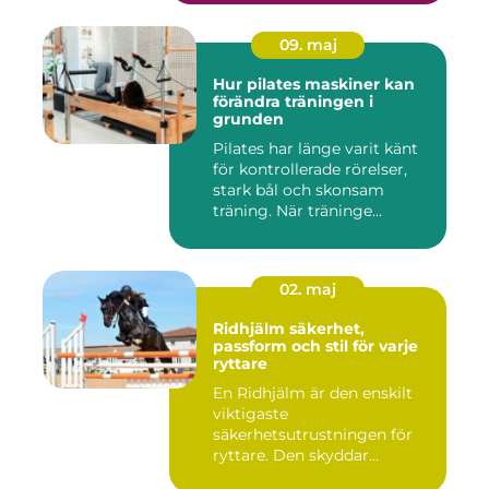
09. maj
Hur pilates maskiner kan
förändra träningen i
grunden
Pilates har länge varit känt
för kontrollerade rörelser,
stark bål och skonsam
träning. När träninge...
02. maj
Ridhjälm säkerhet,
passform och stil för varje
ryttare
En Ridhjälm är den enskilt
viktigaste
säkerhetsutrustningen för
ryttare. Den skyddar
huvudet vid fal...