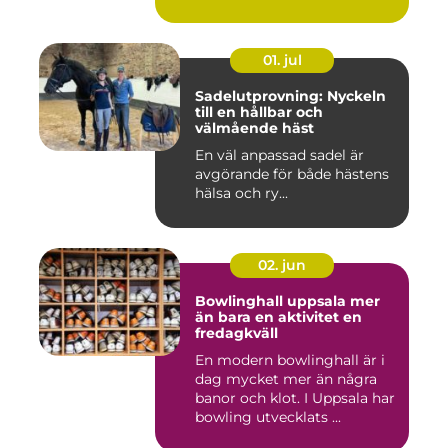
01. jul
Sadelutprovning: Nyckeln
till en hållbar och
välmående häst
En väl anpassad sadel är
avgörande för både hästens
hälsa och ry...
02. jun
Bowlinghall uppsala mer
än bara en aktivitet en
fredagkväll
En modern bowlinghall är i
dag mycket mer än några
banor och klot. I Uppsala har
bowling utvecklats ...