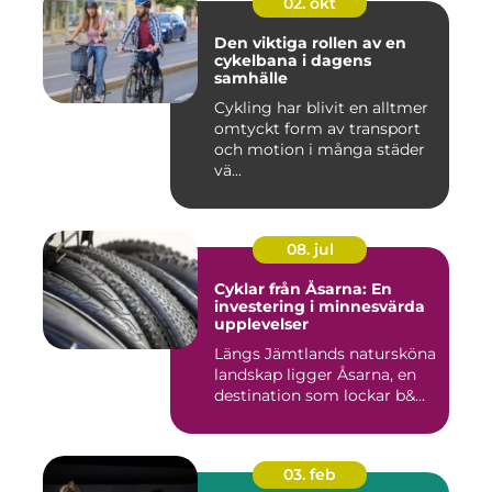
02. okt
Den viktiga rollen av en
cykelbana i dagens
samhälle
Cykling har blivit en alltmer
omtyckt form av transport
och motion i många städer
vä...
08. jul
Cyklar från Åsarna: En
investering i minnesvärda
upplevelser
Längs Jämtlands natursköna
landskap ligger Åsarna, en
destination som lockar b&...
03. feb