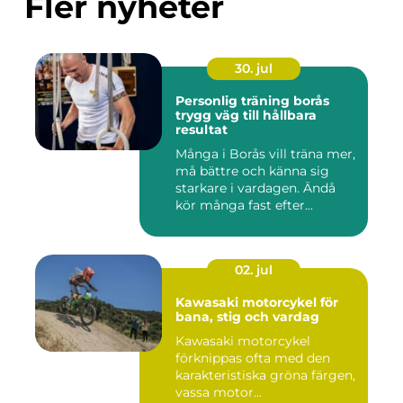
Fler nyheter
30. jul
Personlig träning borås
trygg väg till hållbara
resultat
Många i Borås vill träna mer,
må bättre och känna sig
starkare i vardagen. Ändå
kör många fast efter...
02. jul
Kawasaki motorcykel för
bana, stig och vardag
Kawasaki motorcykel
förknippas ofta med den
karakteristiska gröna färgen,
vassa motor...