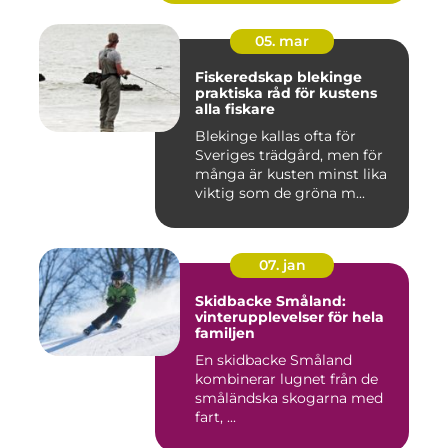
05. mar
Fiskeredskap blekinge
praktiska råd för kustens
alla fiskare
Blekinge kallas ofta för
Sveriges trädgård, men för
många är kusten minst lika
viktig som de gröna m...
07. jan
Skidbacke Småland:
vinterupplevelser för hela
familjen
En skidbacke Småland
kombinerar lugnet från de
småländska skogarna med
fart, ...