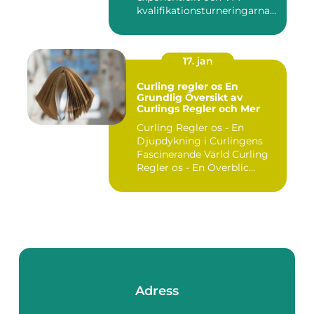
kvalifikationsturneringarna
utgör ...
17. jan
Curling regler os En
Grundlig Översikt av
Curlings Regler och Mer
Curling Regler os - En
Djupdykning i Curlingens
Fascinerande Värld Curling
Regler os - En Överblic...
Adress