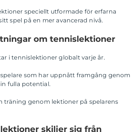
ektioner speciellt utformade för erfarna
 sitt spel på en mer avancerad nivå.
ätningar om tennislektioner
r i tennislektioner globalt varje år.
a spelare som har uppnått framgång genom
n fulla potential.
n träning genom lektioner på spelarens
lektioner skiljer sig från