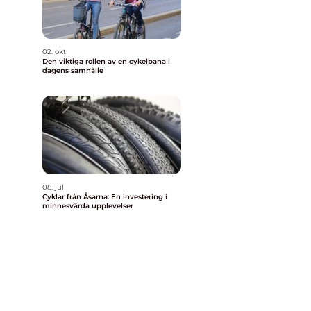
02. okt
Den viktiga rollen av en cykelbana i
dagens samhälle
08. jul
Cyklar från Åsarna: En investering i
minnesvärda upplevelser