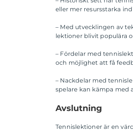
– Historiskt sett har tenni
eller mer resursstarka ind
– Med utvecklingen av tekn
lektioner blivit populära 
– Fördelar med tennislekt
och möjlighet att få feedb
– Nackdelar med tennisle
spelare kan kämpa med att 
Avslutning
Tennislektioner är en värd