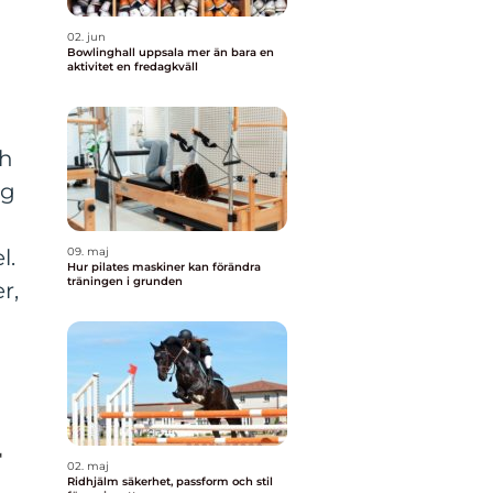
02. jun
Bowlinghall uppsala mer än bara en
aktivitet en fredagkväll
ch
ig
l.
09. maj
Hur pilates maskiner kan förändra
träningen i grunden
r,
r
02. maj
Ridhjälm säkerhet, passform och stil