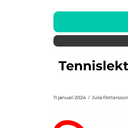
Tennislektioner – en grundlig
11 januari 2024
Julia Pettersso