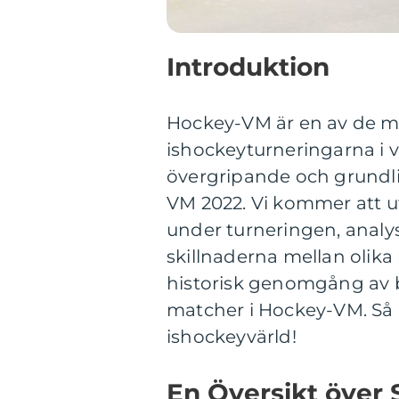
Introduktion
Hockey-VM är en av de m
ishockeyturneringarna i vä
övergripande och grundli
VM 2022. Vi kommer att u
under turneringen, analy
skillnaderna mellan olik
historisk genomgång av b
matcher i Hockey-VM. Så l
ishockeyvärld!
En Översikt över