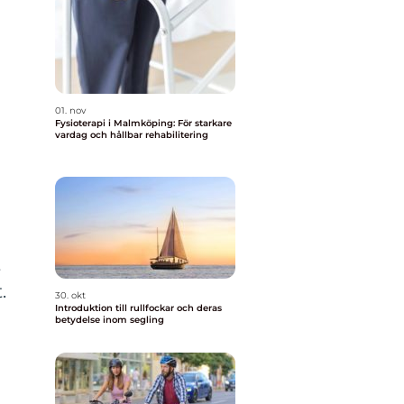
01. nov
Fysioterapi i Malmköping: För starkare
vardag och hållbar rehabilitering
t
.
30. okt
Introduktion till rullfockar och deras
betydelse inom segling