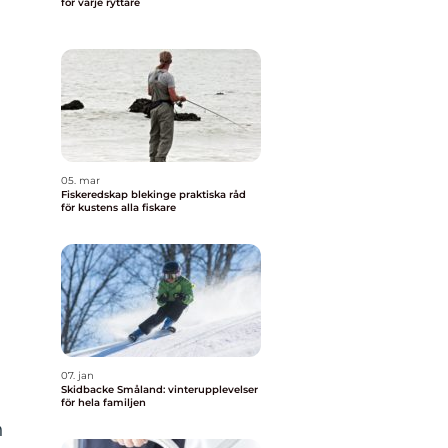
för varje ryttare
05. mar
Fiskeredskap blekinge praktiska råd
för kustens alla fiskare
07. jan
Skidbacke Småland: vinterupplevelser
a
för hela familjen
n