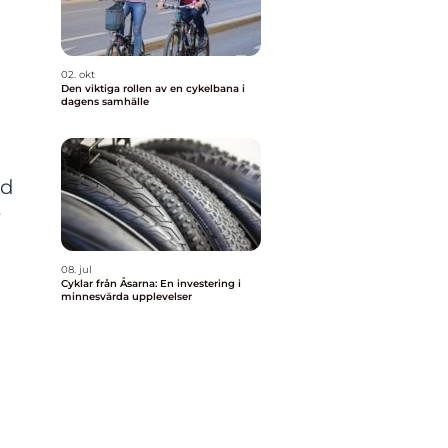
02. okt
Den viktiga rollen av en cykelbana i
dagens samhälle
t
ld
r
08. jul
Cyklar från Åsarna: En investering i
minnesvärda upplevelser