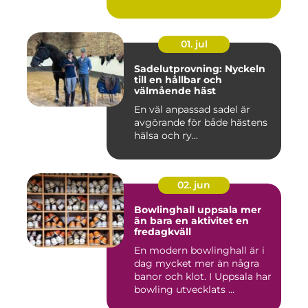
01. jul
Sadelutprovning: Nyckeln
till en hållbar och
välmående häst
En väl anpassad sadel är
avgörande för både hästens
hälsa och ry...
02. jun
Bowlinghall uppsala mer
än bara en aktivitet en
fredagkväll
En modern bowlinghall är i
dag mycket mer än några
banor och klot. I Uppsala har
bowling utvecklats ...