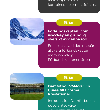
racketssport som
kombinerar element från te...
18. jan
Förbundskapten inom
ishockey en grundlig
översikt av denna roll
En inblick i vad det innebär
att vara förbundskapten
inom ishockey
Förbundskaptenen är en
central f...
18. jan
Damfotboll VM-kval: En
Guide till Enorma
Prestationer
Introduktion Damfotbollens
popularitet växer