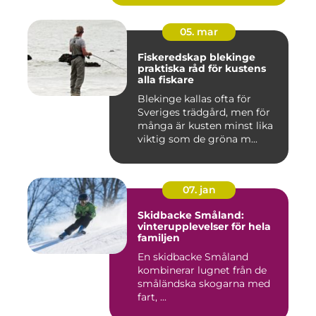
05. mar
Fiskeredskap blekinge
praktiska råd för kustens
alla fiskare
Blekinge kallas ofta för
Sveriges trädgård, men för
många är kusten minst lika
viktig som de gröna m...
07. jan
Skidbacke Småland:
vinterupplevelser för hela
familjen
En skidbacke Småland
kombinerar lugnet från de
småländska skogarna med
fart, ...