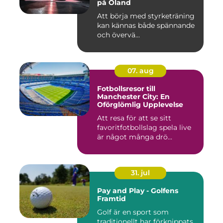
på Öland
Att börja med styrketräning
kan kännas både spännande
och övervä...
07. aug
Fotbollsresor till
Manchester City: En
Oförglömlig Upplevelse
Att resa för att se sitt
favoritfotbollslag spela live
är något många drö...
31. jul
Pay and Play - Golfens
Framtid
Golf är en sport som
traditionellt har förknippats