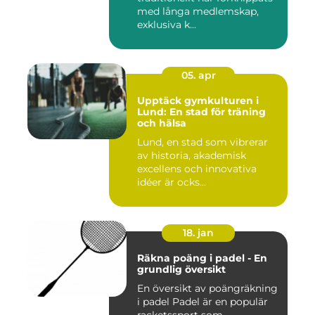
med långa medlemskap,
exklusiva k...
05. apr
Upptäck gymkulturen i
Lund: En stad för träning
och hälsa
Lund, en stad som vibrerar
av historia, akademisk
excellens och innovativa
idéer är ocks...
18. jan
Räkna poäng i padel - En
grundlig översikt
En översikt av poängräkning
i padel Padel är en populär