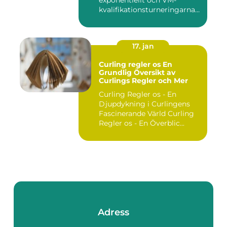
exponentiellt och VM-
kvalifikationsturneringarna
utgör ...
17. jan
Curling regler os En
Grundlig Översikt av
Curlings Regler och Mer
Curling Regler os - En
Djupdykning i Curlingens
Fascinerande Värld Curling
Regler os - En Överblic...
Adress