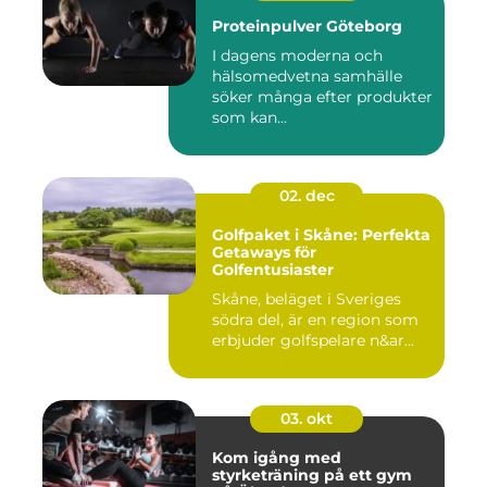
Proteinpulver Göteborg
I dagens moderna och
hälsomedvetna samhälle
söker många efter produkter
som kan...
02. dec
Golfpaket i Skåne: Perfekta
Getaways för
Golfentusiaster
Skåne, beläget i Sveriges
södra del, är en region som
erbjuder golfspelare n&ar...
03. okt
Kom igång med
styrketräning på ett gym