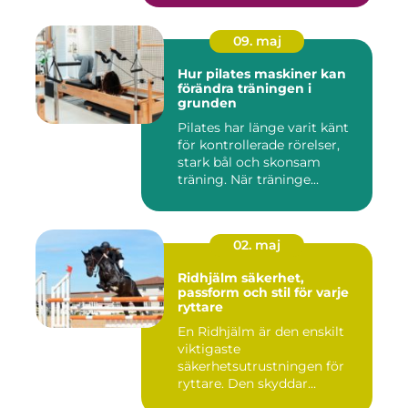
09. maj
Hur pilates maskiner kan
förändra träningen i
grunden
Pilates har länge varit känt
för kontrollerade rörelser,
stark bål och skonsam
träning. När träninge...
02. maj
Ridhjälm säkerhet,
passform och stil för varje
ryttare
En Ridhjälm är den enskilt
viktigaste
säkerhetsutrustningen för
ryttare. Den skyddar
huvudet vid fal...