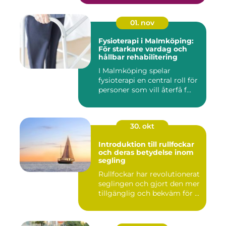
01. nov
Fysioterapi i Malmköping:
För starkare vardag och
hållbar rehabilitering
I Malmköping spelar
fysioterapi en central roll för
personer som vill återfå f...
30. okt
Introduktion till rullfockar
och deras betydelse inom
segling
Rullfockar har revolutionerat
seglingen och gjort den mer
tillgänglig och bekväm för ...