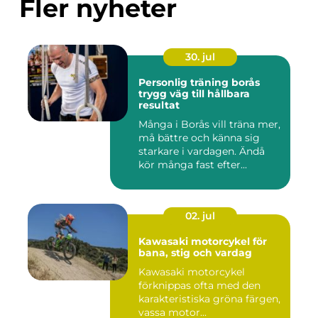
Fler nyheter
30. jul
Personlig träning borås
trygg väg till hållbara
resultat
Många i Borås vill träna mer,
må bättre och känna sig
starkare i vardagen. Ändå
kör många fast efter...
02. jul
Kawasaki motorcykel för
bana, stig och vardag
Kawasaki motorcykel
förknippas ofta med den
karakteristiska gröna färgen,
vassa motor...