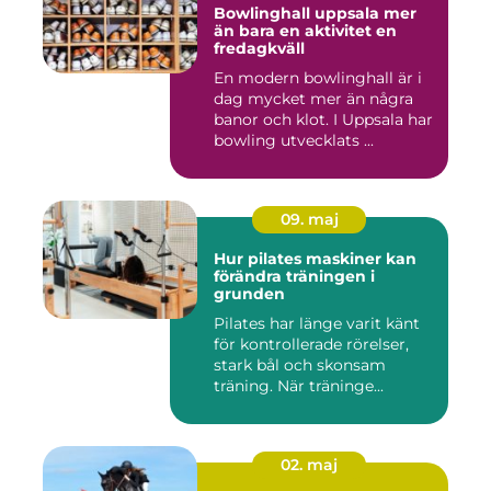
Bowlinghall uppsala mer
än bara en aktivitet en
fredagkväll
En modern bowlinghall är i
dag mycket mer än några
banor och klot. I Uppsala har
bowling utvecklats ...
09. maj
Hur pilates maskiner kan
förändra träningen i
grunden
Pilates har länge varit känt
för kontrollerade rörelser,
stark bål och skonsam
träning. När träninge...
02. maj