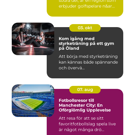
södra del, är en region som
erbjuder golfspelare n&ar...
03. okt
Kom igång med
styrketräning på ett gym
på Öland
Att börja med styrketräning
kan kännas både spännande
och övervä...
07. aug
Fotbollsresor till
Manchester City: En
Oförglömlig Upplevelse
Att resa för att se sitt
favoritfotbollslag spela live
är något många drö...