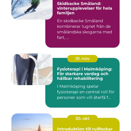
Skidbacke Småland:
vinterupplevelser för hela
familjen
En skidbacke Småland
kombinerar lugnet från de
småländska skogarna med
fart, ...
01. nov
Fysioterapi i Malmköping:
För starkare vardag och
hållbar rehabilitering
I Malmköping spelar
fysioterapi en central roll för
personer som vill återfå f...
30. okt
Introduktion till rullfockar