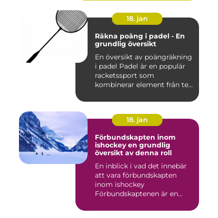
18. jan
Räkna poäng i padel - En
grundlig översikt
En översikt av poängräkning
i padel Padel är en populär
racketssport som
kombinerar element från te...
18. jan
Förbundskapten inom
ishockey en grundlig
översikt av denna roll
En inblick i vad det innebär
att vara förbundskapten
inom ishockey
Förbundskaptenen är en
central f...