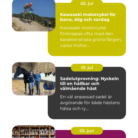
02. jul
Kawasaki motorcykel för
bana, stig och vardag
Kawasaki motorcykel
förknippas ofta med den
karakteristiska gröna färgen,
vassa motor...
01. jul
Sadelutprovning: Nyckeln
till en hållbar och
välmående häst
En väl anpassad sadel är
avgörande för både hästens
hälsa och ry...
02. jun