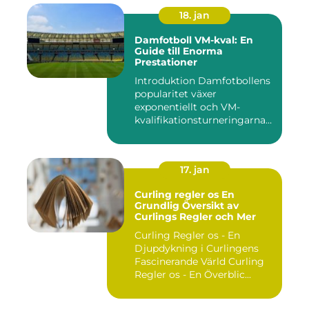
18. jan
Damfotboll VM-kval: En
Guide till Enorma
Prestationer
Introduktion Damfotbollens
popularitet växer
exponentiellt och VM-
kvalifikationsturneringarna
utgör ...
17. jan
Curling regler os En
Grundlig Översikt av
Curlings Regler och Mer
Curling Regler os - En
Djupdykning i Curlingens
Fascinerande Värld Curling
Regler os - En Överblic...