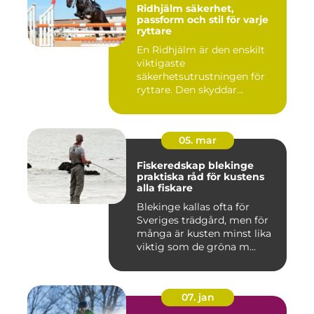
Ridhjälm säkerhet,
passform och stil för varje
ryttare
En Ridhjälm är den enskilt
viktigaste
säkerhetsutrustningen för
ryttare. Den skyddar
huvudet vid fal...
05. mar
Fiskeredskap blekinge
praktiska råd för kustens
alla fiskare
Blekinge kallas ofta för
Sveriges trädgård, men för
många är kusten minst lika
viktig som de gröna m...
07. jan