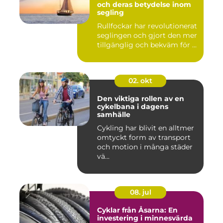
och deras betydelse inom
segling
Rullfockar har revolutionerat
seglingen och gjort den mer
tillgänglig och bekväm för ...
02. okt
Den viktiga rollen av en
cykelbana i dagens
samhälle
Cykling har blivit en alltmer
omtyckt form av transport
och motion i många städer
vä...
08. jul
Cyklar från Åsarna: En
investering i minnesvärda