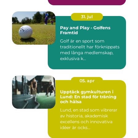
31. jul
Pay and Play - Golfens
Framtid
Golf är en sport som
traditionellt har förknippats
med långa medlemskap,
exklusiva k...
05. apr
Upptäck gymkulturen i
Lund: En stad för träning
och hälsa
Lund, en stad som vibrerar
av historia, akademisk
excellens och innovativa
idéer är ocks...