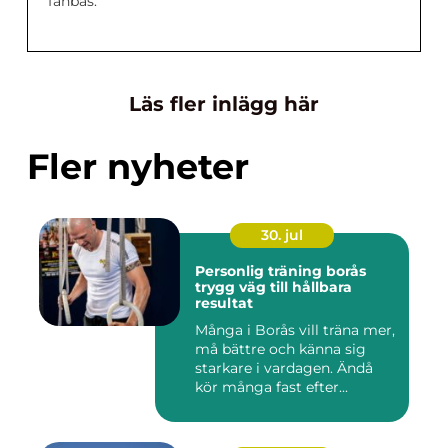
fanbas.
Läs fler inlägg här
Fler nyheter
30. jul
Personlig träning borås
trygg väg till hållbara
resultat
Många i Borås vill träna mer,
må bättre och känna sig
starkare i vardagen. Ändå
kör många fast efter...