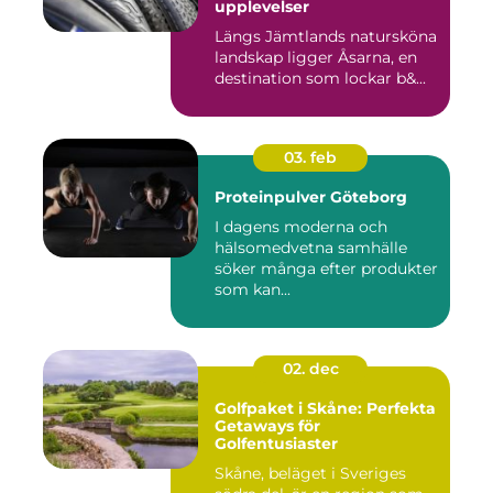
upplevelser
Längs Jämtlands natursköna
landskap ligger Åsarna, en
destination som lockar b&...
03. feb
Proteinpulver Göteborg
I dagens moderna och
hälsomedvetna samhälle
söker många efter produkter
som kan...
02. dec
Golfpaket i Skåne: Perfekta
Getaways för
Golfentusiaster
Skåne, beläget i Sveriges