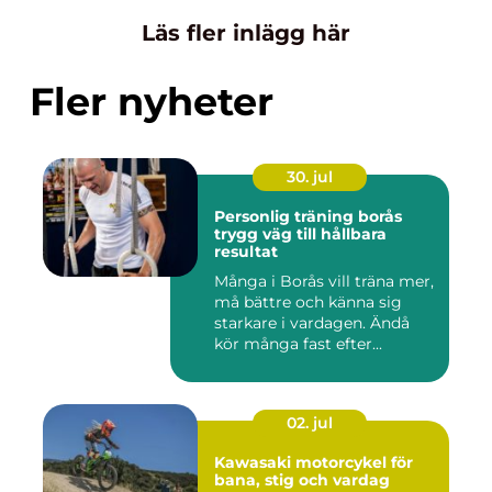
Läs fler inlägg här
Fler nyheter
30. jul
Personlig träning borås
trygg väg till hållbara
resultat
Många i Borås vill träna mer,
må bättre och känna sig
starkare i vardagen. Ändå
kör många fast efter...
02. jul
Kawasaki motorcykel för
bana, stig och vardag