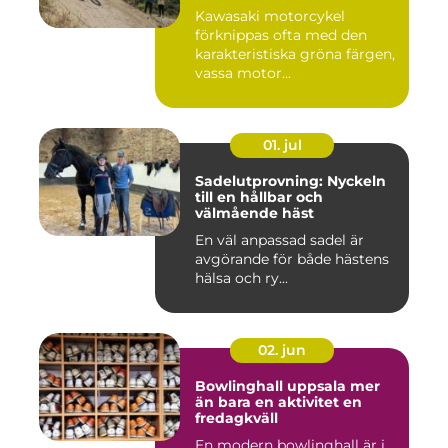
Kawasaki motorcykel
förknippas ofta med den
karakteristiska gröna färgen,
vassa motor...
01. jul
Sadelutprovning: Nyckeln
till en hållbar och
välmående häst
En väl anpassad sadel är
avgörande för både hästens
hälsa och ry...
02. jun
Bowlinghall uppsala mer
än bara en aktivitet en
fredagkväll
En modern bowlinghall är i