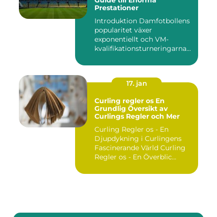
Guide till Enorma
Prestationer
Introduktion Damfotbollens
popularitet växer
exponentiellt och VM-
kvalifikationsturneringarna
utgör ...
17. jan
Curling regler os En
Grundlig Översikt av
Curlings Regler och Mer
Curling Regler os - En
Djupdykning i Curlingens
Fascinerande Värld Curling
Regler os - En Överblic...