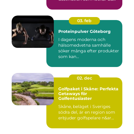
03. feb
Proteinpulver Göteborg
I dagens moderna och
hälsomedvetna samhälle
söker många efter produkter
som kan...
02. dec
Golfpaket i Skåne: Perfekta
Getaways för
Golfentusiaster
Skåne, beläget i Sveriges
södra del, är en region som
erbjuder golfspelare n&ar...