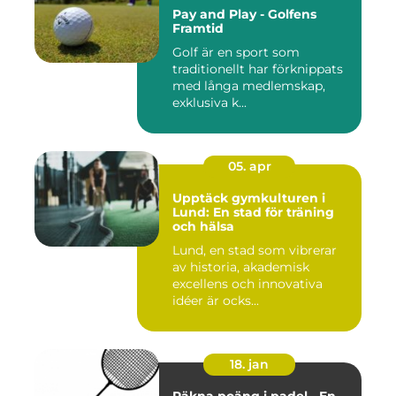
Pay and Play - Golfens
Framtid
Golf är en sport som
traditionellt har förknippats
med långa medlemskap,
exklusiva k...
05. apr
Upptäck gymkulturen i
Lund: En stad för träning
och hälsa
Lund, en stad som vibrerar
av historia, akademisk
excellens och innovativa
idéer är ocks...
18. jan