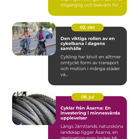
tillgänglig och bekväm för ...
02. okt
Den viktiga rollen av en
cykelbana i dagens
samhälle
Cykling har blivit en alltmer
omtyckt form av transport
och motion i många städer
vä...
08. jul
Cyklar från Åsarna: En
investering i minnesvärda
upplevelser
Längs Jämtlands natursköna
landskap ligger Åsarna, en
destination som lockar b&...