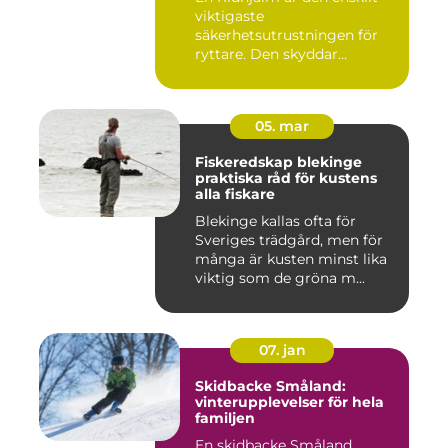
viktigaste
säkerhetsutrustningen för
ryttare. Den skyddar
huvudet vid fal...
05. mar
Fiskeredskap blekinge
praktiska råd för kustens
alla fiskare
Blekinge kallas ofta för
Sveriges trädgård, men för
många är kusten minst lika
viktig som de gröna m...
07. jan
Skidbacke Småland:
vinterupplevelser för hela
familjen
En skidbacke Småland