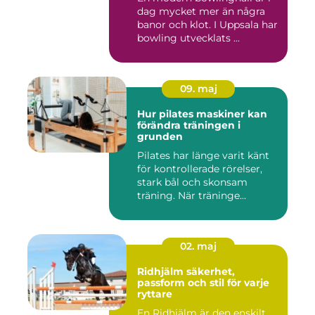
dag mycket mer än några
banor och klot. I Uppsala har
bowling utvecklats ...
09. maj
Hur pilates maskiner kan
förändra träningen i
grunden
Pilates har länge varit känt
för kontrollerade rörelser,
stark bål och skonsam
träning. När träninge...
02. maj
Ridhjälm säkerhet,
passform och stil för varje
ryttare
En Ridhjälm är den enskilt