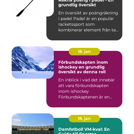
Räkna poäng i padel - En
grundlig översikt
En översikt av poängräkning
i padel Padel är en populär
racketssport som
kombinerar element från te...
18. jan
Förbundskapten inom
ishockey en grundlig
översikt av denna roll
En inblick i vad det innebär
att vara förbundskapten
inom ishockey
Förbundskaptenen är en
central f...
18. jan
Damfotboll VM-kval: En