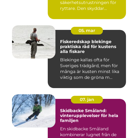
säkerhetsutrustningen för
ryttare. Den skyddar
huvudet vid fal...
05. mar
Fiskeredskap blekinge
praktiska råd för kustens
alla fiskare
Blekinge kallas ofta för
Sveriges trädgård, men för
många är kusten minst lika
viktig som de gröna m...
07. jan
Skidbacke Småland:
vinterupplevelser för hela
familjen
En skidbacke Småland
kombinerar lugnet från de