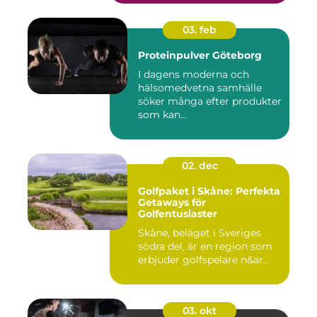
03. feb
Proteinpulver Göteborg
I dagens moderna och
hälsomedvetna samhälle
söker många efter produkter
som kan...
02. dec
Golfpaket i Skåne: Perfekta
Getaways för
Golfentusiaster
Skåne, beläget i Sveriges
södra del, är en region som
erbjuder golfspelare n&ar...
03. okt