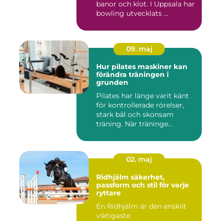
banor och klot. I Uppsala har
bowling utvecklats ...
09. maj
Hur pilates maskiner kan
förändra träningen i
grunden
Pilates har länge varit känt
för kontrollerade rörelser,
stark bål och skonsam
träning. När träninge...
02. maj
Ridhjälm säkerhet,
passform och stil för varje
ryttare
En Ridhjälm är den enskilt
viktigaste