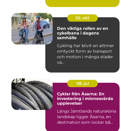
02. okt
Den viktiga rollen av en
cykelbana i dagens
samhälle
Cykling har blivit en alltmer
omtyckt form av transport
och motion i många städer
vä...
08. jul
Cyklar från Åsarna: En
investering i minnesvärda
upplevelser
Längs Jämtlands natursköna
landskap ligger Åsarna, en
destination som lockar b&...