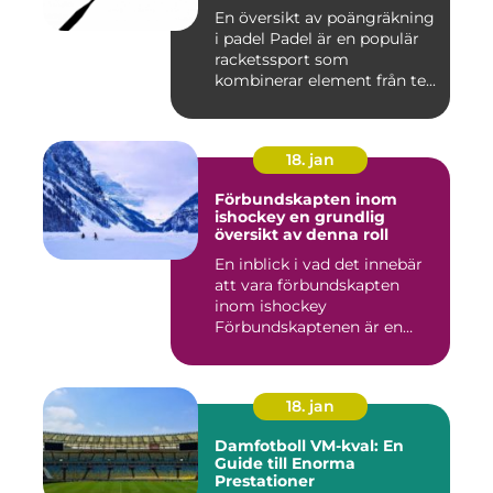
En översikt av poängräkning
i padel Padel är en populär
racketssport som
kombinerar element från te...
18. jan
Förbundskapten inom
ishockey en grundlig
översikt av denna roll
En inblick i vad det innebär
att vara förbundskapten
inom ishockey
Förbundskaptenen är en
central f...
18. jan
Damfotboll VM-kval: En
Guide till Enorma
Prestationer