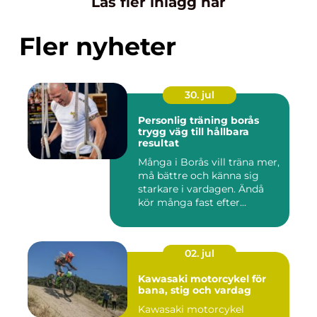
Läs fler inlägg här
Fler nyheter
30. jul
Personlig träning borås
trygg väg till hållbara
resultat
Många i Borås vill träna mer,
må bättre och känna sig
starkare i vardagen. Ändå
kör många fast efter...
02. jul
Kawasaki motorcykel för
bana, stig och vardag
Kawasaki motorcykel