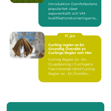
Introduktion Damfotbollens
popularitet växer
exponentiellt och VM-
kvalifikationsturneringarna
utgör ...
17. jan
Curling regler os En
Grundlig Översikt av
Curlings Regler och Mer
Curling Regler os - En
Djupdykning i Curlingens
Fascinerande Värld Curling
Regler os - En Överblic...