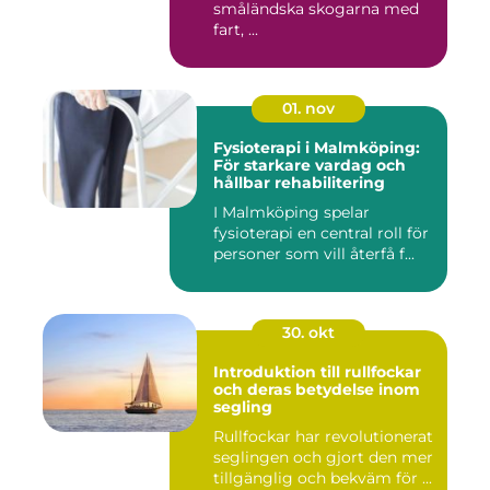
småländska skogarna med
fart, ...
01. nov
Fysioterapi i Malmköping:
För starkare vardag och
hållbar rehabilitering
I Malmköping spelar
fysioterapi en central roll för
personer som vill återfå f...
30. okt
Introduktion till rullfockar
och deras betydelse inom
segling
Rullfockar har revolutionerat
seglingen och gjort den mer
tillgänglig och bekväm för ...