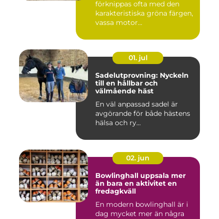
förknippas ofta med den
karakteristiska gröna färgen,
vassa motor...
01. jul
Sadelutprovning: Nyckeln
till en hållbar och
välmående häst
En väl anpassad sadel är
avgörande för både hästens
hälsa och ry...
02. jun
Bowlinghall uppsala mer
än bara en aktivitet en
fredagkväll
En modern bowlinghall är i
dag mycket mer än några