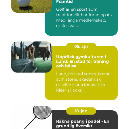
Framtid
Golf är en sport som
traditionellt har förknippats
med långa medlemskap,
exklusiva k...
05. apr
Upptäck gymkulturen i
Lund: En stad för träning
och hälsa
Lund, en stad som vibrerar
av historia, akademisk
excellens och innovativa
idéer är ocks...
18. jan
Räkna poäng i padel - En
grundlig översikt