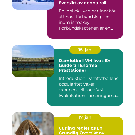
översikt av denna roll
En inblick i vad det innebär
att vara förbundskapten
inom ishockey
Förbundskaptenen är en
central f...
18. jan
Damfotboll VM-kval: En
Guide till Enorma
Prestationer
Introduktion Damfotbollens
popularitet växer
exponentiellt och VM-
kvalifikationsturneringarna
utgör ...
17. jan
Curling regler os En
Grundlig Översikt av