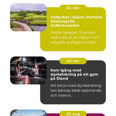
02. dec
Golfpaket i Skåne: Perfekta
Getaways för
Golfentusiaster
Skåne, beläget i Sveriges
södra del, är en region som
erbjuder golfspelare n&ar...
03. okt
Kom igång med
styrketräning på ett gym
på Öland
Att börja med styrketräning
kan kännas både spännande
och övervä...
07. aug