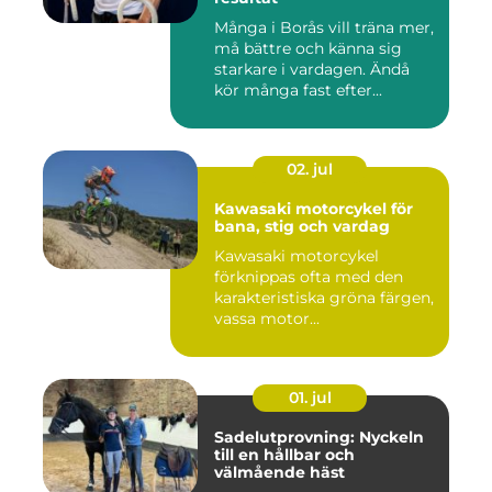
Många i Borås vill träna mer,
må bättre och känna sig
starkare i vardagen. Ändå
kör många fast efter...
02. jul
Kawasaki motorcykel för
bana, stig och vardag
Kawasaki motorcykel
förknippas ofta med den
karakteristiska gröna färgen,
vassa motor...
01. jul
Sadelutprovning: Nyckeln
till en hållbar och
välmående häst