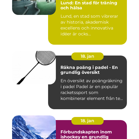
Lund: En stad för träning
och hälsa
Lund, en stad som vibrerar
av historia, akademisk
excellens och innovativa
idéer är ocks...
18. jan
Räkna poäng i padel - En
grundlig översikt
En översikt av poängräkning
i padel Padel är en populär
racketssport som
kombinerar element från te...
18. jan
Förbundskapten inom
ishockey en grundlig