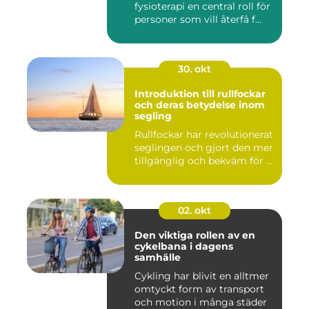
fysioterapi en central roll för
personer som vill återfå f...
30. okt
Introduktion till rullfockar
och deras betydelse inom
segling
Rullfockar har revolutionerat
seglingen och gjort den mer
tillgänglig och bekväm för ...
02. okt
Den viktiga rollen av en
cykelbana i dagens
samhälle
Cykling har blivit en alltmer
omtyckt form av transport
och motion i många städer