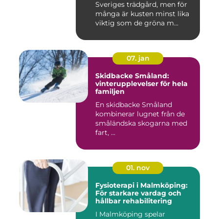
Sveriges trädgård, men för
många är kusten minst lika
viktig som de gröna m...
07. jan
Skidbacke Småland:
vinterupplevelser för hela
familjen
En skidbacke Småland
kombinerar lugnet från de
småländska skogarna med
fart, ...
01. nov
Fysioterapi i Malmköping:
För starkare vardag och
hållbar rehabilitering
I Malmköping spelar