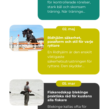
för kontrollerade rörelser,
stark bål och skonsam
träning. När träninge...
02. maj
Ridhjälm säkerhet,
passform och stil för varje
ryttare
En Ridhjälm är den enskilt
viktigaste
säkerhetsutrustningen för
ryttare. Den skyddar
huvudet vid fal...
05. mar
Fiskeredskap blekinge
praktiska råd för kustens
alla fiskare
Blekinge kallas ofta för