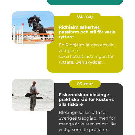
02. maj
Ridhjälm säkerhet,
passform och stil för varje
ryttare
En Ridhjälm är den enskilt
viktigaste
säkerhetsutrustningen för
ryttare. Den skyddar
huvudet vid fal...
05. mar
Fiskeredskap blekinge
praktiska råd för kustens
alla fiskare
Blekinge kallas ofta för
Sveriges trädgård, men för
många är kusten minst lika
viktig som de gröna m...