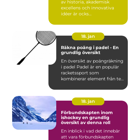
av historia, akademisk
excellens och innovativa
idéer är ocks...
18. jan
Räkna poäng i padel - En
grundlig översikt
En översikt av poängräkning
i padel Padel är en populär
racketssport som
kombinerar element från te...
18. jan
Förbundskapten inom
ishockey en grundlig
översikt av denna roll
En inblick i vad det innebär
att vara förbundskapten