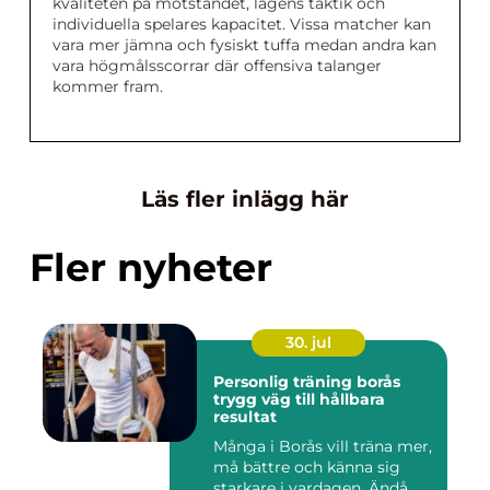
kvaliteten på motståndet, lagens taktik och
individuella spelares kapacitet. Vissa matcher kan
vara mer jämna och fysiskt tuffa medan andra kan
vara högmålsscorrar där offensiva talanger
kommer fram.
Läs fler inlägg här
Fler nyheter
30. jul
Personlig träning borås
trygg väg till hållbara
resultat
Många i Borås vill träna mer,
må bättre och känna sig
starkare i vardagen. Ändå