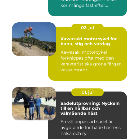
kör många fast efter...
02. jul
Kawasaki motorcykel för
bana, stig och vardag
Kawasaki motorcykel
förknippas ofta med den
karakteristiska gröna färgen,
vassa motor...
01. jul
Sadelutprovning: Nyckeln
till en hållbar och
välmående häst
En väl anpassad sadel är
avgörande för både hästens
hälsa och ry...