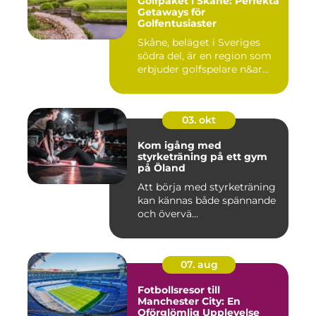
Golfpaket i Skåne: Perfekta
Getaways för
Golfentusiaster
Skåne, beläget i Sveriges
södra del, är en region som
erbjuder golfspelare n&ar...
03. okt
Kom igång med
styrketräning på ett gym
på Öland
Att börja med styrketräning
kan kännas både spännande
och övervä...
07. aug
Fotbollsresor till
Manchester City: En
Oförglömlig Upplevelse