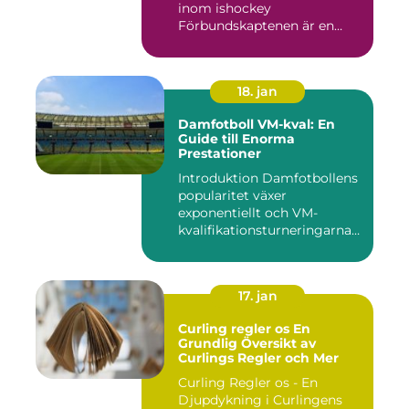
inom ishockey
Förbundskaptenen är en
central f...
18. jan
Damfotboll VM-kval: En
Guide till Enorma
Prestationer
Introduktion Damfotbollens
popularitet växer
exponentiellt och VM-
kvalifikationsturneringarna
utgör ...
17. jan
Curling regler os En
Grundlig Översikt av
Curlings Regler och Mer
Curling Regler os - En
Djupdykning i Curlingens