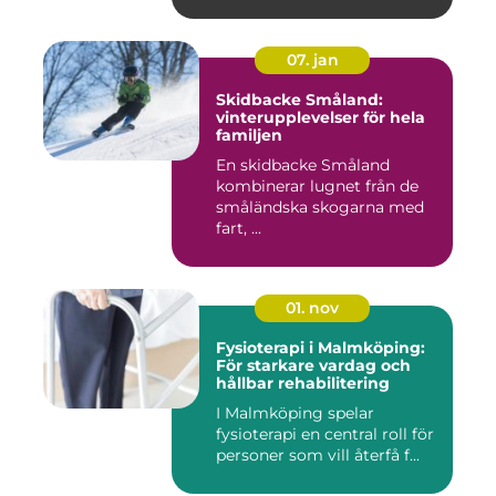
07. jan
Skidbacke Småland:
vinterupplevelser för hela
familjen
En skidbacke Småland
kombinerar lugnet från de
småländska skogarna med
fart, ...
01. nov
Fysioterapi i Malmköping:
För starkare vardag och
hållbar rehabilitering
I Malmköping spelar
fysioterapi en central roll för
personer som vill återfå f...