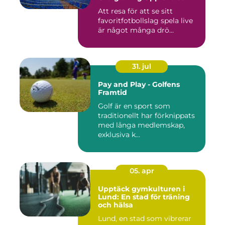
Att resa för att se sitt
favoritfotbollslag spela live
är något många drö...
31. jul
Pay and Play - Golfens
Framtid
Golf är en sport som
traditionellt har förknippats
med långa medlemskap,
exklusiva k...
05. apr
Upptäck gymkulturen i
Lund: En stad för träning
och hälsa
Lund, en stad som vibrerar