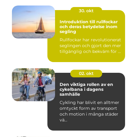
30. okt
Introduktion till rullfockar
och deras betydelse inom
segling
Rullfockar har revolutionerat
seglingen och gjort den mer
tillgänglig och bekväm för ...
02. okt
Den viktiga rollen av en
cykelbana i dagens
samhälle
Cykling har blivit en alltmer
omtyckt form av transport
och motion i många städer
vä...