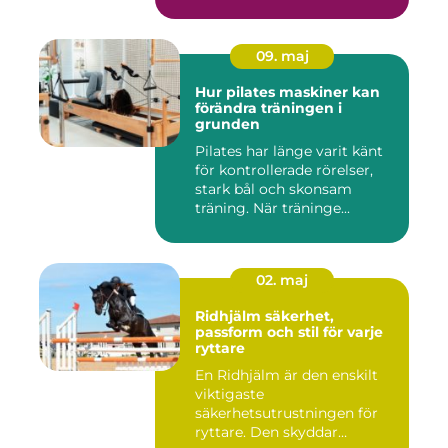
09. maj
Hur pilates maskiner kan
förändra träningen i
grunden
Pilates har länge varit känt
för kontrollerade rörelser,
stark bål och skonsam
träning. När träninge...
02. maj
Ridhjälm säkerhet,
passform och stil för varje
ryttare
En Ridhjälm är den enskilt
viktigaste
säkerhetsutrustningen för
ryttare. Den skyddar