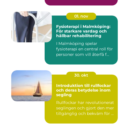
01. nov
Fysioterapi i Malmköping:
För starkare vardag och
hållbar rehabilitering
I Malmköping spelar
fysioterapi en central roll för
personer som vill återfå f...
30. okt
Introduktion till rullfockar
och deras betydelse inom
segling
Rullfockar har revolutionerat
seglingen och gjort den mer
tillgänglig och bekväm för ...