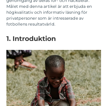
genomgång av deras för- och nackdelar.
Målet med denna artikel är att erbjuda en
högkvalitativ och informativ läsning för
privatpersoner som är intresserade av
fotbollens resultatvärld.
1. Introduktion