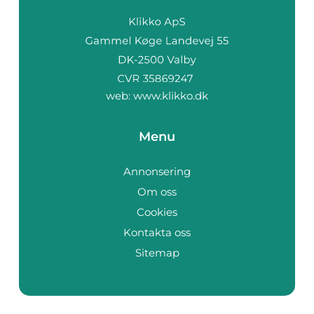
web:
www.klikko.dk
Menu
Annonsering
Om oss
Cookies
Kontakta oss
Sitemap