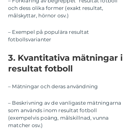
– Förklaring av begreppet ”resultat fotboll”
och dess olika former (exakt resultat,
målskyttar, hörnor osv.)
– Exempel på populära resultat
fotbollsvarianter
3. Kvantitativa mätningar i
resultat fotboll
– Mätningar och deras användning
– Beskrivning av de vanligaste mätningarna
som används inom resultat fotboll
(exempelvis poäng, målskillnad, vunna
matcher osv.)