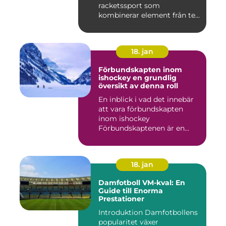
racketssport som
kombinerar element från te...
18. jan
Förbundskapten inom
ishockey en grundlig
översikt av denna roll
En inblick i vad det innebär
att vara förbundskapten
inom ishockey
Förbundskaptenen är en
central f...
18. jan
Damfotboll VM-kval: En
Guide till Enorma
Prestationer
Introduktion Damfotbollens
popularitet växer