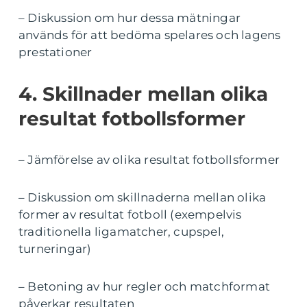
– Diskussion om hur dessa mätningar
används för att bedöma spelares och lagens
prestationer
4. Skillnader mellan olika
resultat fotbollsformer
– Jämförelse av olika resultat fotbollsformer
– Diskussion om skillnaderna mellan olika
former av resultat fotboll (exempelvis
traditionella ligamatcher, cupspel,
turneringar)
– Betoning av hur regler och matchformat
påverkar resultaten