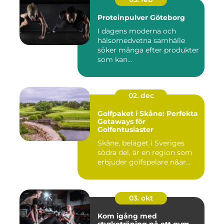
Proteinpulver Göteborg
I dagens moderna och
hälsomedvetna samhälle
söker många efter produkter
som kan...
02. dec
Golfpaket i Skåne: Perfekta
Getaways för
Golfentusiaster
Skåne, beläget i Sveriges
södra del, är en region som
erbjuder golfspelare n&ar...
03. okt
Kom igång med