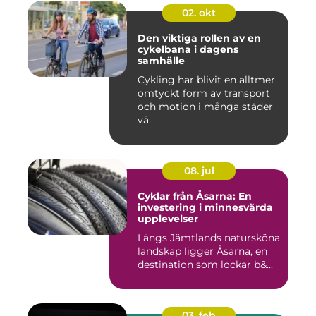
02. okt
Den viktiga rollen av en
cykelbana i dagens
samhälle
Cykling har blivit en alltmer
omtyckt form av transport
och motion i många städer
vä...
08. jul
Cyklar från Åsarna: En
investering i minnesvärda
upplevelser
Längs Jämtlands natursköna
landskap ligger Åsarna, en
destination som lockar b&...
03. feb