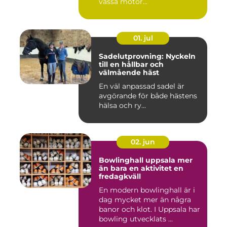
vassa motor...
01. jul
Sadelutprovning: Nyckeln
till en hållbar och
välmående häst
En väl anpassad sadel är
avgörande för både hästens
hälsa och ry...
02. jun
Bowlinghall uppsala mer
än bara en aktivitet en
fredagkväll
En modern bowlinghall är i
dag mycket mer än några
banor och klot. I Uppsala har
bowling utvecklats ...