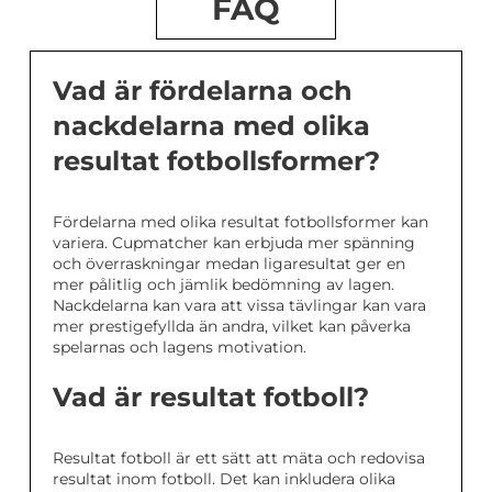
FAQ
Vad är fördelarna och
nackdelarna med olika
resultat fotbollsformer?
Fördelarna med olika resultat fotbollsformer kan
variera. Cupmatcher kan erbjuda mer spänning
och överraskningar medan ligaresultat ger en
mer pålitlig och jämlik bedömning av lagen.
Nackdelarna kan vara att vissa tävlingar kan vara
mer prestigefyllda än andra, vilket kan påverka
spelarnas och lagens motivation.
Vad är resultat fotboll?
Resultat fotboll är ett sätt att mäta och redovisa
resultat inom fotboll. Det kan inkludera olika