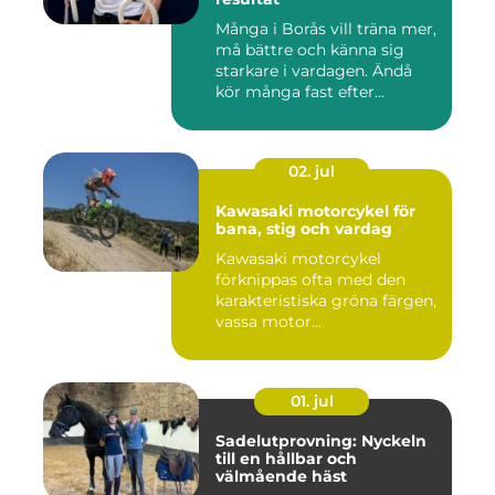
Många i Borås vill träna mer,
må bättre och känna sig
starkare i vardagen. Ändå
kör många fast efter...
02. jul
Kawasaki motorcykel för
bana, stig och vardag
Kawasaki motorcykel
förknippas ofta med den
karakteristiska gröna färgen,
vassa motor...
01. jul
Sadelutprovning: Nyckeln
till en hållbar och
välmående häst