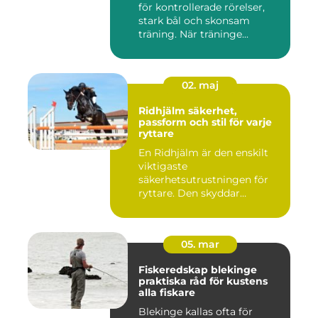
för kontrollerade rörelser,
stark bål och skonsam
träning. När träninge...
02. maj
Ridhjälm säkerhet,
passform och stil för varje
ryttare
En Ridhjälm är den enskilt
viktigaste
säkerhetsutrustningen för
ryttare. Den skyddar
huvudet vid fal...
05. mar
Fiskeredskap blekinge
praktiska råd för kustens
alla fiskare
Blekinge kallas ofta för