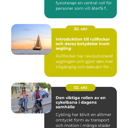
fysioterapi en central roll för
personer som vill återfå f...
30. okt
Introduktion till rullfockar
och deras betydelse inom
segling
Rullfockar har revolutionerat
seglingen och gjort den mer
tillgänglig och bekväm för ...
02. okt
Den viktiga rollen av en
cykelbana i dagens
samhälle
Cykling har blivit en alltmer
omtyckt form av transport
och motion i många städer