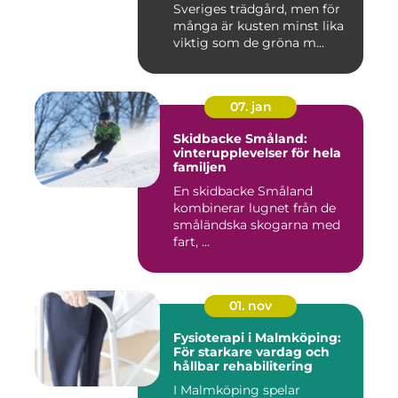
Sveriges trädgård, men för
många är kusten minst lika
viktig som de gröna m...
07. jan
Skidbacke Småland:
vinterupplevelser för hela
familjen
En skidbacke Småland
kombinerar lugnet från de
småländska skogarna med
fart, ...
01. nov
Fysioterapi i Malmköping:
För starkare vardag och
hållbar rehabilitering
I Malmköping spelar