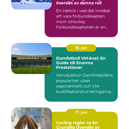
översikt av denna roll
En inblick i vad det innebär
att vara förbundskapten
inom ishockey
Förbundskaptenen är en
central f...
18. jan
Damfotboll VM-kval: En
Guide till Enorma
Prestationer
Introduktion Damfotbollens
popularitet växer
exponentiellt och VM-
kvalifikationsturneringarna
utgör ...
17. jan
Curling regler os En
Grundlig Översikt av