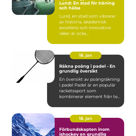
Lund: En stad för träning
och hälsa
Lund, en stad som vibrerar
av historia, akademisk
excellens och innovativa
idéer är ocks...
18. jan
Räkna poäng i padel - En
grundlig översikt
En översikt av poängräkning
i padel Padel är en populär
racketssport som
kombinerar element från te...
18. jan
Förbundskapten inom
ishockey en grundlig