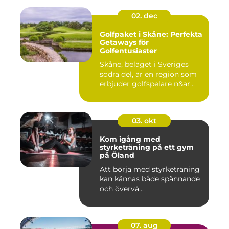
02. dec
Golfpaket i Skåne: Perfekta
Getaways för
Golfentusiaster
Skåne, beläget i Sveriges
södra del, är en region som
erbjuder golfspelare n&ar...
03. okt
Kom igång med
styrketräning på ett gym
på Öland
Att börja med styrketräning
kan kännas både spännande
och övervä...
07. aug