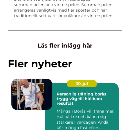
sommarspelen och vinterspelen. Sommarspelen
arrangeras vanligtvis med fler sporter och har
traditionellt sett varit populärare än vinterspelen.
Läs fler inlägg här
Fler nyheter
30. jul
Personlig träning borås
trygg väg till hållbara
resultat
Många i Borås vill träna mer,
må bättre och känna sig
starkare i vardagen. Ändå
kör många fast efter...