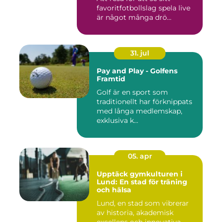
favoritfotbollslag spela live
är något många drö...
31. jul
Pay and Play - Golfens
Framtid
Golf är en sport som
traditionellt har förknippats
med långa medlemskap,
exklusiva k...
05. apr
Upptäck gymkulturen i
Lund: En stad för träning
och hälsa
Lund, en stad som vibrerar
av historia, akademisk
excellens och innovativa