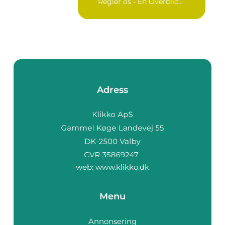
Regler os - En Överblic...
Adress
web:
www.klikko.dk
Menu
Annonsering