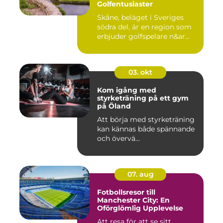
Golfentusiaster
Skåne, beläget i Sveriges
södra del, är en region som
erbjuder golfspelare n&ar...
03. okt
Kom igång med
styrketräning på ett gym
på Öland
Att börja med styrketräning
kan kännas både spännande
och övervä...
07. aug
Fotbollsresor till
Manchester City: En
Oförglömlig Upplevelse
Att resa för att se sitt