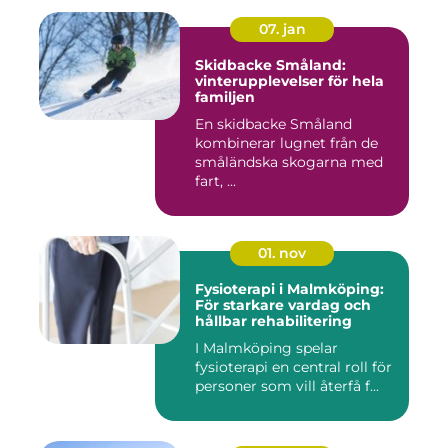
07. jan
Skidbacke Småland:
vinterupplevelser för hela
familjen
En skidbacke Småland
kombinerar lugnet från de
småländska skogarna med
fart, ...
01. nov
Fysioterapi i Malmköping:
För starkare vardag och
hållbar rehabilitering
I Malmköping spelar
fysioterapi en central roll för
personer som vill återfå f...