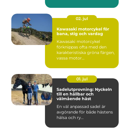
02. jul
Kawasaki motorcykel för
bana, stig och vardag
Kawasaki motorcykel
förknippas ofta med den
karakteristiska gröna färgen,
vassa motor...
01. jul
Sadelutprovning: Nyckeln
till en hållbar och
välmående häst
En väl anpassad sadel är
avgörande för både hästens
hälsa och ry...