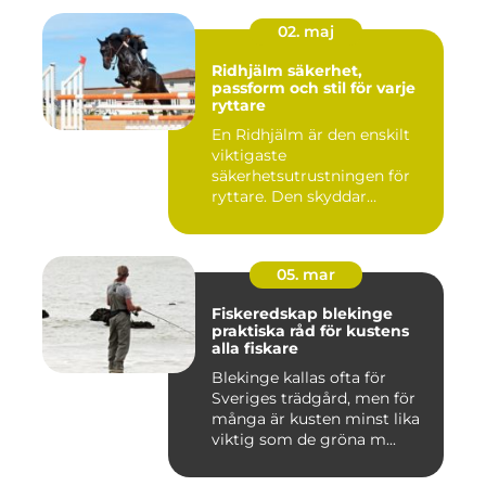
02. maj
Ridhjälm säkerhet,
passform och stil för varje
ryttare
En Ridhjälm är den enskilt
viktigaste
säkerhetsutrustningen för
ryttare. Den skyddar
huvudet vid fal...
05. mar
Fiskeredskap blekinge
praktiska råd för kustens
alla fiskare
Blekinge kallas ofta för
Sveriges trädgård, men för
många är kusten minst lika
viktig som de gröna m...