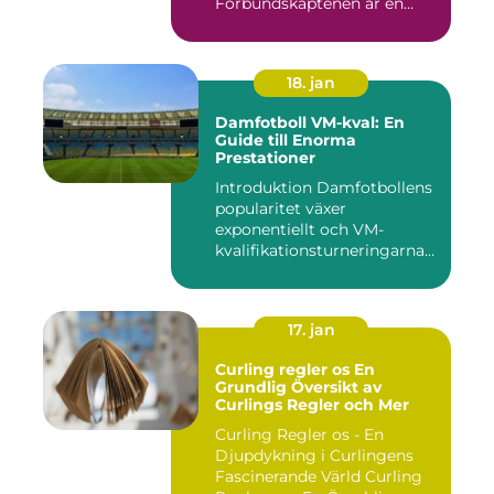
Förbundskaptenen är en
central f...
18. jan
Damfotboll VM-kval: En
Guide till Enorma
Prestationer
Introduktion Damfotbollens
popularitet växer
exponentiellt och VM-
kvalifikationsturneringarna
utgör ...
17. jan
Curling regler os En
Grundlig Översikt av
Curlings Regler och Mer
Curling Regler os - En
Djupdykning i Curlingens
Fascinerande Värld Curling