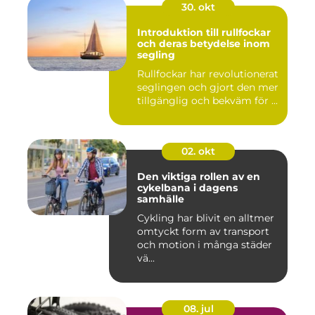
30. okt
Introduktion till rullfockar
och deras betydelse inom
segling
Rullfockar har revolutionerat
seglingen och gjort den mer
tillgänglig och bekväm för ...
02. okt
Den viktiga rollen av en
cykelbana i dagens
samhälle
Cykling har blivit en alltmer
omtyckt form av transport
och motion i många städer
vä...
08. jul