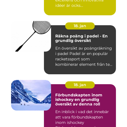
idéer är ocks...
18. jan
Räkna poäng i padel - En
grundlig översikt
En översikt av poängräkning
i padel Padel är en populär
racketssport som
kombinerar element från te...
18. jan
Förbundskapten inom
ishockey en grundlig
översikt av denna roll
En inblick i vad det innebär
att vara förbundskapten
inom ishockey