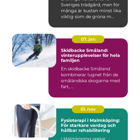
Sveriges trädgård, men för
många är kusten minst lika
viktig som de gröna m...
07. jan
Skidbacke Småland:
vinterupplevelser för hela
familjen
En skidbacke Småland
kombinerar lugnet från de
småländska skogarna med
fart, ...
01. nov
Fysioterapi i Malmköping:
För starkare vardag och
hållbar rehabilitering
I Malmköping spelar