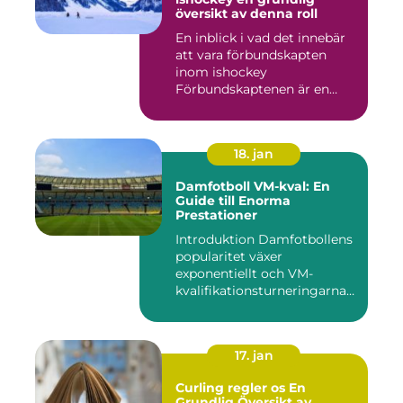
översikt av denna roll
En inblick i vad det innebär
att vara förbundskapten
inom ishockey
Förbundskaptenen är en
central f...
18. jan
Damfotboll VM-kval: En
Guide till Enorma
Prestationer
Introduktion Damfotbollens
popularitet växer
exponentiellt och VM-
kvalifikationsturneringarna
utgör ...
17. jan
Curling regler os En
Grundlig Översikt av