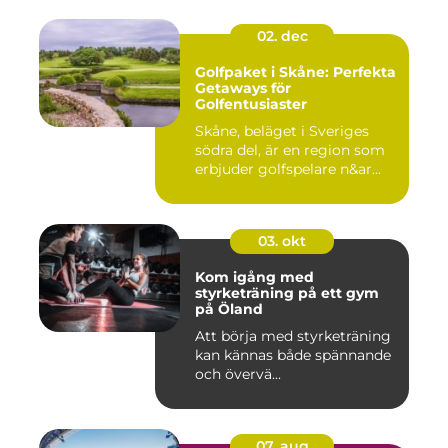
02. dec
Golfpaket i Skåne: Perfekta
Getaways för
Golfentusiaster
Skåne, beläget i Sveriges
södra del, är en region som
erbjuder golfspelare n&ar...
03. okt
Kom igång med
styrketräning på ett gym
på Öland
Att börja med styrketräning
kan kännas både spännande
och övervä...
07. aug