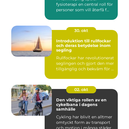
fysioterapi en central roll för
personer som vill återfå f...
30. okt
Introduktion till rullfockar
och deras betydelse inom
segling
Rullfockar har revolutionerat
seglingen och gjort den mer
tillgänglig och bekväm för ...
02. okt
Den viktiga rollen av en
cykelbana i dagens
samhälle
Cykling har blivit en alltmer
omtyckt form av transport
och motion i många städer