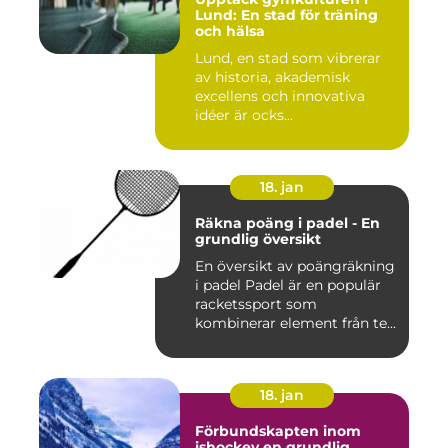
Lund: En stad för träning
och hälsa
Lund, en stad som vibrerar
av historia, akademisk
excellens och innovativa
idéer är ocks...
18. jan
Räkna poäng i padel - En
grundlig översikt
En översikt av poängräkning
i padel Padel är en populär
racketssport som
kombinerar element från te...
18. jan
Förbundskapten inom
ishockey en grundlig