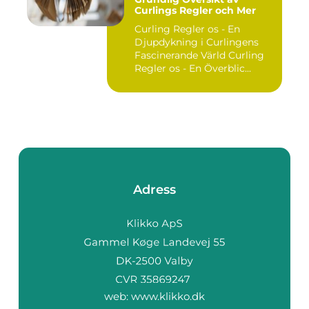
Curlings Regler och Mer
Curling Regler os - En
Djupdykning i Curlingens
Fascinerande Värld Curling
Regler os - En Överblic...
Adress
web:
www.klikko.dk