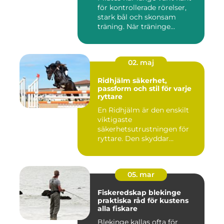
för kontrollerade rörelser,
stark bål och skonsam
träning. När träninge...
02. maj
Ridhjälm säkerhet,
passform och stil för varje
ryttare
En Ridhjälm är den enskilt
viktigaste
säkerhetsutrustningen för
ryttare. Den skyddar
huvudet vid fal...
05. mar
Fiskeredskap blekinge
praktiska råd för kustens
alla fiskare
Blekinge kallas ofta för