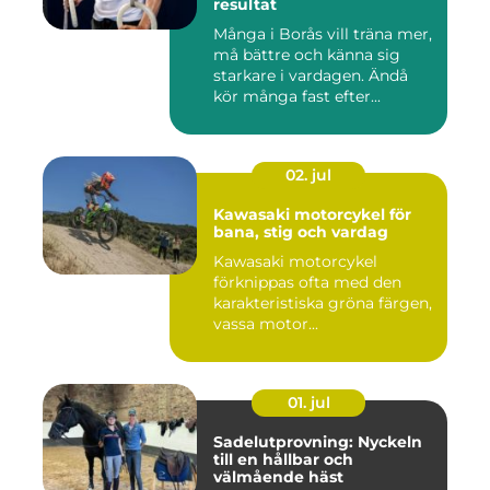
resultat
Många i Borås vill träna mer,
må bättre och känna sig
starkare i vardagen. Ändå
kör många fast efter...
02. jul
Kawasaki motorcykel för
bana, stig och vardag
Kawasaki motorcykel
förknippas ofta med den
karakteristiska gröna färgen,
vassa motor...
01. jul
Sadelutprovning: Nyckeln
till en hållbar och
välmående häst