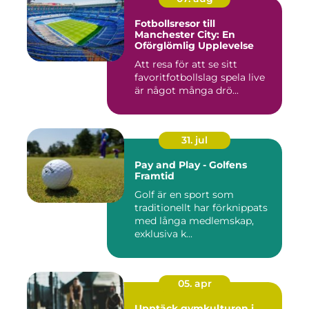
Fotbollsresor till
Manchester City: En
Oförglömlig Upplevelse
Att resa för att se sitt
favoritfotbollslag spela live
är något många drö...
31. jul
Pay and Play - Golfens
Framtid
Golf är en sport som
traditionellt har förknippats
med långa medlemskap,
exklusiva k...
05. apr
Upptäck gymkulturen i