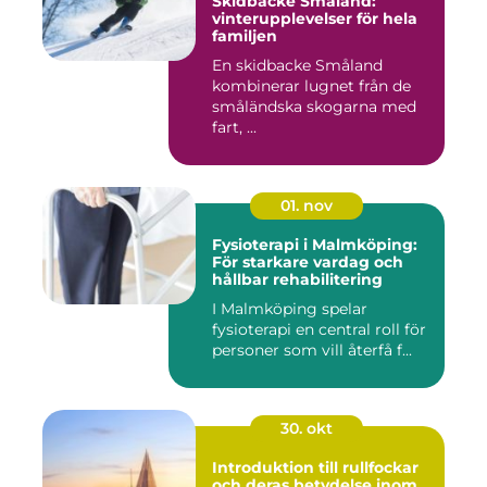
Skidbacke Småland:
vinterupplevelser för hela
familjen
En skidbacke Småland
kombinerar lugnet från de
småländska skogarna med
fart, ...
01. nov
Fysioterapi i Malmköping:
För starkare vardag och
hållbar rehabilitering
I Malmköping spelar
fysioterapi en central roll för
personer som vill återfå f...
30. okt
Introduktion till rullfockar
och deras betydelse inom