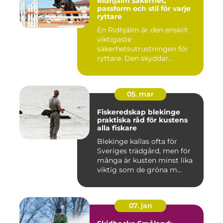
Ridhjälm säkerhet,
passform och stil för varje
ryttare
En Ridhjälm är den enskilt
viktigaste
säkerhetsutrustningen för
ryttare. Den skyddar
huvudet vid fal...
05. mar
Fiskeredskap blekinge
praktiska råd för kustens
alla fiskare
Blekinge kallas ofta för
Sveriges trädgård, men för
många är kusten minst lika
viktig som de gröna m...
07. jan