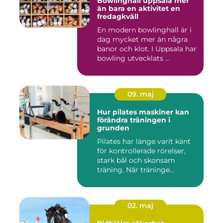
Bowlinghall uppsala mer
än bara en aktivitet en
fredagkväll
En modern bowlinghall är i
dag mycket mer än några
banor och klot. I Uppsala har
bowling utvecklats ...
09. maj
Hur pilates maskiner kan
förändra träningen i
grunden
Pilates har länge varit känt
för kontrollerade rörelser,
stark bål och skonsam
träning. När träninge...
02. maj