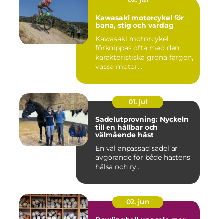
02. jul
Kawasaki motorcykel för
bana, stig och vardag
Kawasaki motorcykel
förknippas ofta med den
karakteristiska gröna färgen,
vassa motor...
01. jul
Sadelutprovning: Nyckeln
till en hållbar och
välmående häst
En väl anpassad sadel är
avgörande för både hästens
hälsa och ry...
02. jun