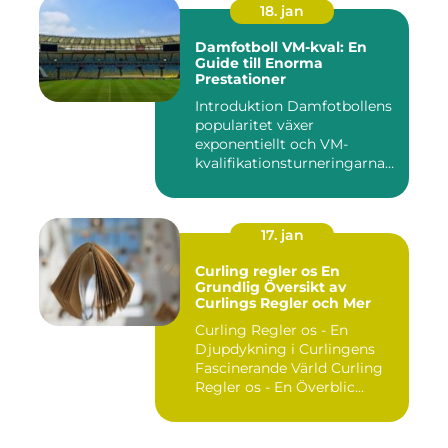
18. jan
Damfotboll VM-kval: En
Guide till Enorma
Prestationer
Introduktion Damfotbollens
popularitet växer
exponentiellt och VM-
kvalifikationsturneringarna
utgör ...
17. jan
Curling regler os En
Grundlig Översikt av
Curlings Regler och Mer
Curling Regler os - En
Djupdykning i Curlingens
Fascinerande Värld Curling
Regler os - En Överblic...