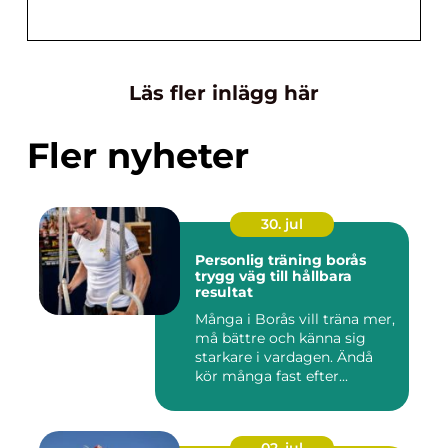
Läs fler inlägg här
Fler nyheter
30. jul
Personlig träning borås
trygg väg till hållbara
resultat
Många i Borås vill träna mer,
må bättre och känna sig
starkare i vardagen. Ändå
kör många fast efter...