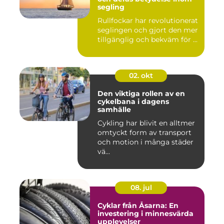
segling
Rullfockar har revolutionerat
seglingen och gjort den mer
tillgänglig och bekväm för ...
02. okt
Den viktiga rollen av en
cykelbana i dagens
samhälle
Cykling har blivit en alltmer
omtyckt form av transport
och motion i många städer
vä...
08. jul
Cyklar från Åsarna: En
investering i minnesvärda
upplevelser