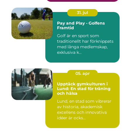
31. jul
Pay and Play - Golfens
Framtid
Golf är en sport som
traditionellt har förknippats
med långa medlemskap,
exklusiva k...
05. apr
Upptäck gymkulturen i
Lund: En stad för träning
och hälsa
Lund, en stad som vibrerar
av historia, akademisk
excellens och innovativa
idéer är ocks...