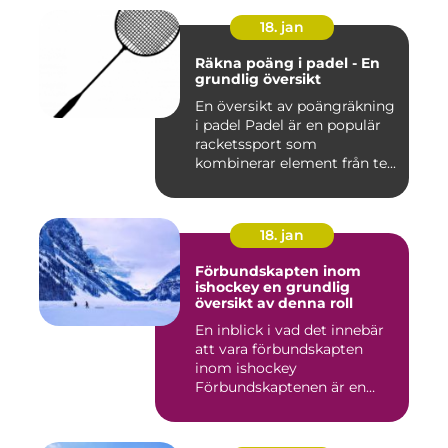
18. jan
Räkna poäng i padel - En
grundlig översikt
En översikt av poängräkning
i padel Padel är en populär
racketssport som
kombinerar element från te...
18. jan
Förbundskapten inom
ishockey en grundlig
översikt av denna roll
En inblick i vad det innebär
att vara förbundskapten
inom ishockey
Förbundskaptenen är en
central f...