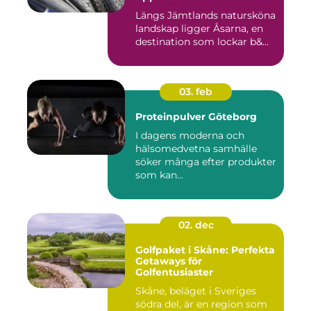
Längs Jämtlands natursköna
landskap ligger Åsarna, en
destination som lockar b&...
03. feb
Proteinpulver Göteborg
I dagens moderna och
hälsomedvetna samhälle
söker många efter produkter
som kan...
02. dec
Golfpaket i Skåne: Perfekta
Getaways för
Golfentusiaster
Skåne, beläget i Sveriges
södra del, är en region som