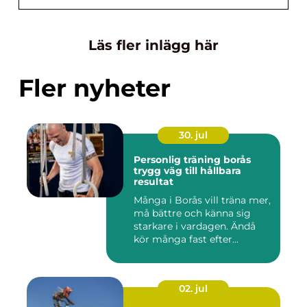
Läs fler inlägg här
Fler nyheter
30. jul
Personlig träning borås
trygg väg till hållbara
resultat
Många i Borås vill träna mer,
må bättre och känna sig
starkare i vardagen. Ändå
kör många fast efter...
02. jul