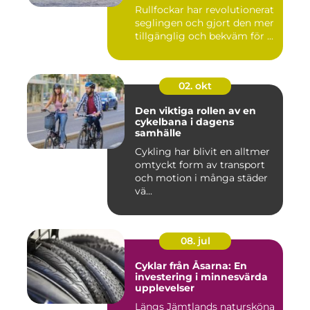
Rullfockar har revolutionerat
seglingen och gjort den mer
tillgänglig och bekväm för ...
02. okt
Den viktiga rollen av en
cykelbana i dagens
samhälle
Cykling har blivit en alltmer
omtyckt form av transport
och motion i många städer
vä...
08. jul
Cyklar från Åsarna: En
investering i minnesvärda
upplevelser
Längs Jämtlands natursköna