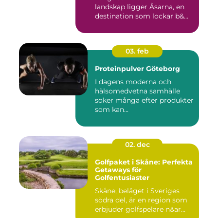
landskap ligger Åsarna, en
destination som lockar b&...
03. feb
Proteinpulver Göteborg
I dagens moderna och
hälsomedvetna samhälle
söker många efter produkter
som kan...
02. dec
Golfpaket i Skåne: Perfekta
Getaways för
Golfentusiaster
Skåne, beläget i Sveriges
södra del, är en region som
erbjuder golfspelare n&ar...