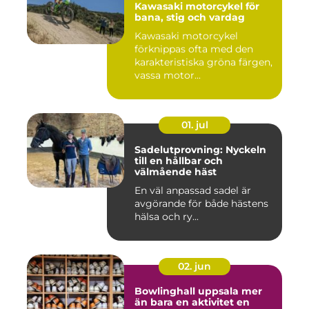
Kawasaki motorcykel för
bana, stig och vardag
Kawasaki motorcykel
förknippas ofta med den
karakteristiska gröna färgen,
vassa motor...
01. jul
Sadelutprovning: Nyckeln
till en hållbar och
välmående häst
En väl anpassad sadel är
avgörande för både hästens
hälsa och ry...
02. jun
Bowlinghall uppsala mer
än bara en aktivitet en