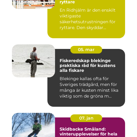
ryttare
En Ridhjälm är den enskilt
viktigaste
säkerhetsutrustningen för
ryttare. Den skyddar
huvudet vid fal...
05. mar
Fiskeredskap blekinge
praktiska råd för kustens
alla fiskare
Blekinge kallas ofta för
Sveriges trädgård, men för
många är kusten minst lika
viktig som de gröna m...
07. jan
Skidbacke Småland:
vinterupplevelser för hela