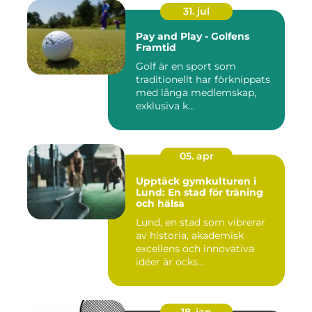
31. jul
Pay and Play - Golfens
Framtid
Golf är en sport som
traditionellt har förknippats
med långa medlemskap,
exklusiva k...
05. apr
Upptäck gymkulturen i
Lund: En stad för träning
och hälsa
Lund, en stad som vibrerar
av historia, akademisk
excellens och innovativa
idéer är ocks...