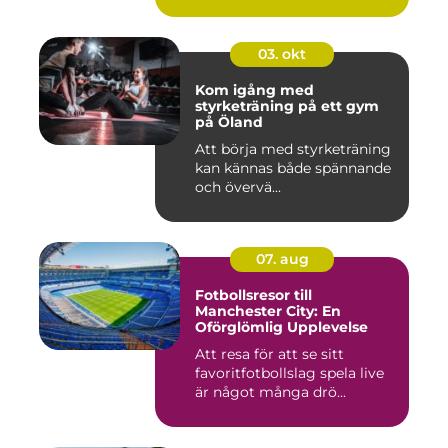
03. okt
Kom igång med
styrketräning på ett gym
på Öland
Att börja med styrketräning
kan kännas både spännande
och övervä...
07. aug
Fotbollsresor till
Manchester City: En
Oförglömlig Upplevelse
Att resa för att se sitt
favoritfotbollslag spela live
är något många drö...