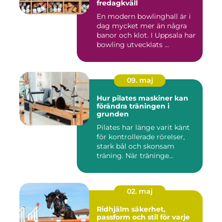
fredagkväll
En modern bowlinghall är i
dag mycket mer än några
banor och klot. I Uppsala har
bowling utvecklats ...
09. maj
Hur pilates maskiner kan
förändra träningen i
grunden
Pilates har länge varit känt
för kontrollerade rörelser,
stark bål och skonsam
träning. När träninge...
02. maj
Ridhjälm säkerhet,
passform och stil för varje