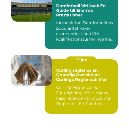
Damfotboll VM-kval: En
Guide till Enorma
Prestationer
Introduktion Damfotbollens
popularitet växer
exponentiellt och VM-
kvalifikationsturneringarna
utgör ...
17. jan
Curling regler os En
Grundlig Översikt av
Curlings Regler och Mer
Curling Regler os - En
Djupdykning i Curlingens
Fascinerande Värld Curling
Regler os - En Överblic...