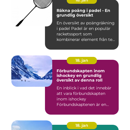
18. jan
Räkna poäng i padel - En
grundlig översikt
En översikt av poängräkning
i padel Padel är en populär
racketssport som
kombinerar element från te...
18. jan
Förbundskapten inom
ishockey en grundlig
översikt av denna roll
En inblick i vad det innebär
att vara förbundskapten
inom ishockey
Förbundskaptenen är en
central f...
18. jan