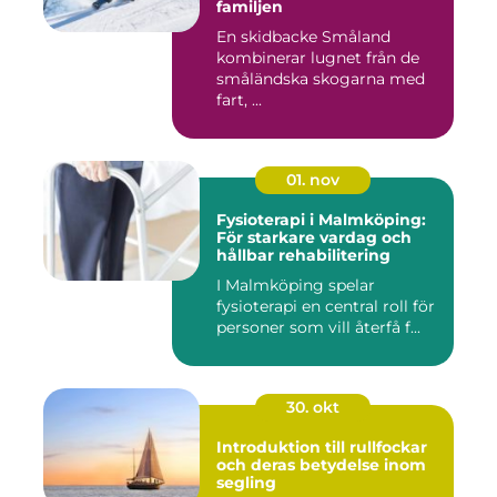
familjen
En skidbacke Småland
kombinerar lugnet från de
småländska skogarna med
fart, ...
01. nov
Fysioterapi i Malmköping:
För starkare vardag och
hållbar rehabilitering
I Malmköping spelar
fysioterapi en central roll för
personer som vill återfå f...
30. okt
Introduktion till rullfockar
och deras betydelse inom
segling