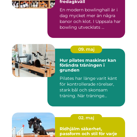
fredagkväll
En modern bowlinghall är i
dag mycket mer än några
banor och klot. I Uppsala har
bowling utvecklats ...
09. maj
Hur pilates maskiner kan
förändra träningen i
grunden
Pilates har länge varit känt
för kontrollerade rörelser,
stark bål och skonsam
träning. När träninge...
02. maj
Ridhjälm säkerhet,
passform och stil för varje