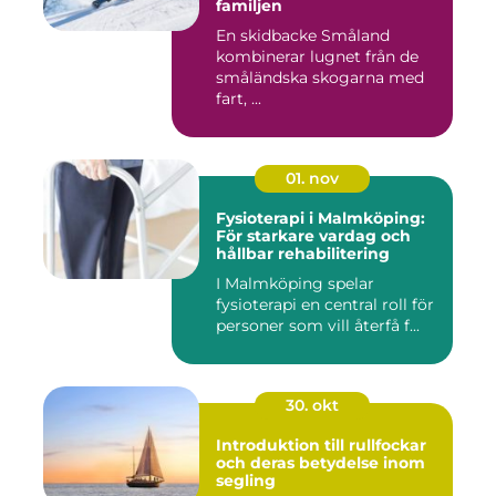
familjen
En skidbacke Småland
kombinerar lugnet från de
småländska skogarna med
fart, ...
01. nov
Fysioterapi i Malmköping:
För starkare vardag och
hållbar rehabilitering
I Malmköping spelar
fysioterapi en central roll för
personer som vill återfå f...
30. okt
Introduktion till rullfockar
och deras betydelse inom
segling