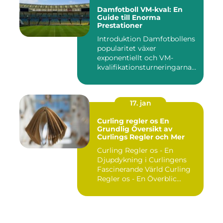
Damfotboll VM-kval: En
Guide till Enorma
Prestationer
Introduktion Damfotbollens
popularitet växer
exponentiellt och VM-
kvalifikationsturneringarna
utgör ...
17. jan
Curling regler os En
Grundlig Översikt av
Curlings Regler och Mer
Curling Regler os - En
Djupdykning i Curlingens
Fascinerande Värld Curling
Regler os - En Överblic...