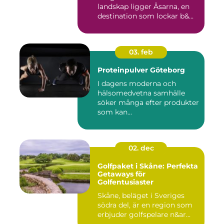
landskap ligger Åsarna, en
destination som lockar b&...
03. feb
Proteinpulver Göteborg
I dagens moderna och
hälsomedvetna samhälle
söker många efter produkter
som kan...
02. dec
Golfpaket i Skåne: Perfekta
Getaways för
Golfentusiaster
Skåne, beläget i Sveriges
södra del, är en region som
erbjuder golfspelare n&ar...