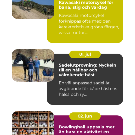
Kawasaki motorcykel för
bana, stig och vardag
Kawasaki motorcykel
förknippas ofta med den
karakteristiska gröna färgen,
vassa motor...
01. jul
Sadelutprovning: Nyckeln
till en hållbar och
välmående häst
En väl anpassad sadel är
avgörande för både hästens
hälsa och ry...
02. jun
Bowlinghall uppsala mer
än bara en aktivitet en