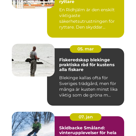
ryttare
En Ridhjälm är den enskilt
viktigaste
säkerhetsutrustningen för
ryttare. Den skyddar
huvudet vid fal...
05. mar
Fiskeredskap blekinge
praktiska råd för kustens
alla fiskare
Blekinge kallas ofta för
Sveriges trädgård, men för
många är kusten minst lika
viktig som de gröna m...
07. jan
Skidbacke Småland:
vinterupplevelser för hela