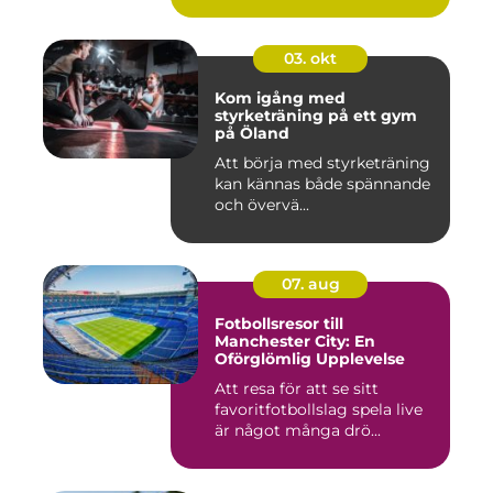
03. okt
Kom igång med
styrketräning på ett gym
på Öland
Att börja med styrketräning
kan kännas både spännande
och övervä...
07. aug
Fotbollsresor till
Manchester City: En
Oförglömlig Upplevelse
Att resa för att se sitt
favoritfotbollslag spela live
är något många drö...