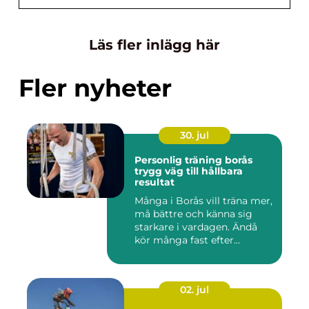
Läs fler inlägg här
Fler nyheter
30. jul
Personlig träning borås
trygg väg till hållbara
resultat
Många i Borås vill träna mer,
må bättre och känna sig
starkare i vardagen. Ändå
kör många fast efter...
02. jul