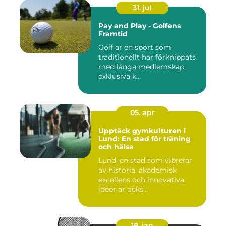
31. jul
Pay and Play - Golfens
Framtid
Golf är en sport som
traditionellt har förknippats
med långa medlemskap,
exklusiva k...
05. apr
Upptäck gymkulturen i
Lund: En stad för träning
och hälsa
Lund, en stad som vibrerar
av historia, akademisk
excellens och innovativa
idéer är ocks...
18. jan