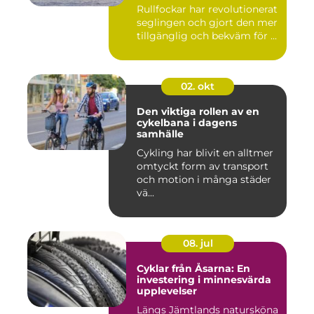
Rullfockar har revolutionerat
seglingen och gjort den mer
tillgänglig och bekväm för ...
02. okt
Den viktiga rollen av en
cykelbana i dagens
samhälle
Cykling har blivit en alltmer
omtyckt form av transport
och motion i många städer
vä...
08. jul
Cyklar från Åsarna: En
investering i minnesvärda
upplevelser
Längs Jämtlands natursköna