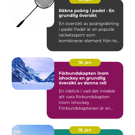
Räkna poäng i padel - En
grundlig översikt
En översikt av poängräkning
i padel Padel är en populär
racketssport som
kombinerar element från te...
18. jan
Förbundskapten inom
ishockey en grundlig
översikt av denna roll
En inblick i vad det innebär
att vara förbundskapten
inom ishockey
Förbundskaptenen är en
central f...
18. jan