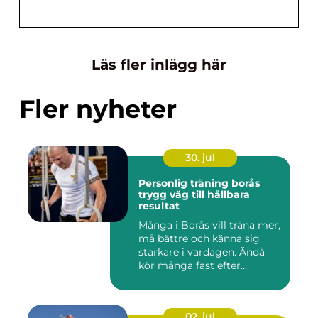
Läs fler inlägg här
Fler nyheter
30. jul
Personlig träning borås
trygg väg till hållbara
resultat
Många i Borås vill träna mer,
må bättre och känna sig
starkare i vardagen. Ändå
kör många fast efter...
02. jul