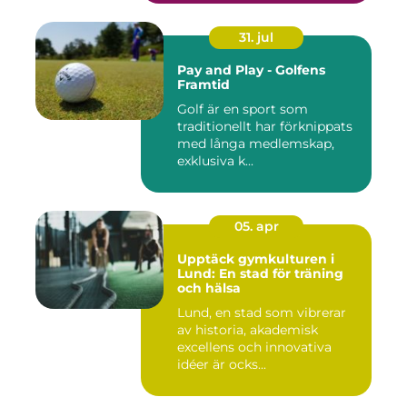
31. jul
Pay and Play - Golfens
Framtid
Golf är en sport som
traditionellt har förknippats
med långa medlemskap,
exklusiva k...
05. apr
Upptäck gymkulturen i
Lund: En stad för träning
och hälsa
Lund, en stad som vibrerar
av historia, akademisk
excellens och innovativa
idéer är ocks...