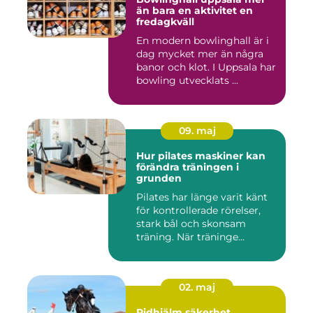
än bara en aktivitet en
fredagkväll
En modern bowlinghall är i
dag mycket mer än några
banor och klot. I Uppsala har
bowling utvecklats ...
09. maj
Hur pilates maskiner kan
förändra träningen i
grunden
Pilates har länge varit känt
för kontrollerade rörelser,
stark bål och skonsam
träning. När träninge...
02. maj
Ridhjälm säkerhet,