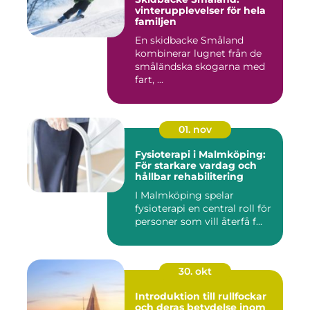
vinterupplevelser för hela
familjen
En skidbacke Småland
kombinerar lugnet från de
småländska skogarna med
fart, ...
01. nov
Fysioterapi i Malmköping:
För starkare vardag och
hållbar rehabilitering
I Malmköping spelar
fysioterapi en central roll för
personer som vill återfå f...
30. okt
Introduktion till rullfockar
och deras betydelse inom