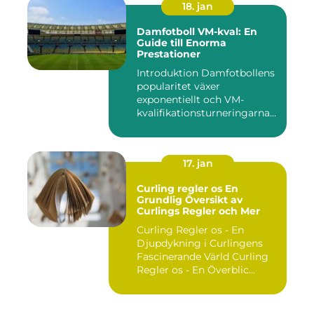
18. jan
Damfotboll VM-kval: En
Guide till Enorma
Prestationer
Introduktion Damfotbollens
popularitet växer
exponentiellt och VM-
kvalifikationsturneringarna
utgör ...
17. jan
Curling regler os En
Grundlig Översikt av
Curlings Regler och Mer
Curling Regler os - En
Djupdykning i Curlingens
Fascinerande Värld Curling
Regler os - En Överblic...