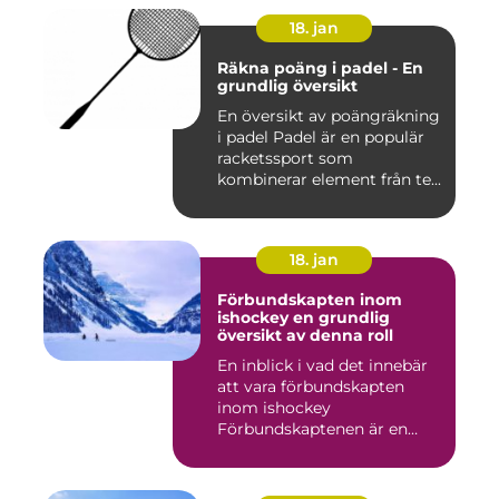
18. jan
Räkna poäng i padel - En
grundlig översikt
En översikt av poängräkning
i padel Padel är en populär
racketssport som
kombinerar element från te...
18. jan
Förbundskapten inom
ishockey en grundlig
översikt av denna roll
En inblick i vad det innebär
att vara förbundskapten
inom ishockey
Förbundskaptenen är en
central f...