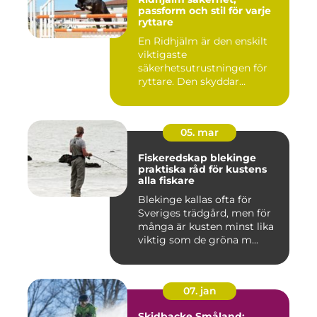
passform och stil för varje
ryttare
En Ridhjälm är den enskilt
viktigaste
säkerhetsutrustningen för
ryttare. Den skyddar
huvudet vid fal...
05. mar
Fiskeredskap blekinge
praktiska råd för kustens
alla fiskare
Blekinge kallas ofta för
Sveriges trädgård, men för
många är kusten minst lika
viktig som de gröna m...
07. jan
Skidbacke Småland: