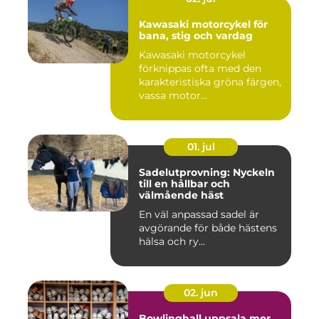
Kawasaki motorcykel för
bana, stig och vardag
Kawasaki motorcykel
förknippas ofta med den
karakteristiska gröna färgen,
vassa motor...
01. jul
Sadelutprovning: Nyckeln
till en hållbar och
välmående häst
En väl anpassad sadel är
avgörande för både hästens
hälsa och ry...
02. jun
Bowlinghall uppsala mer