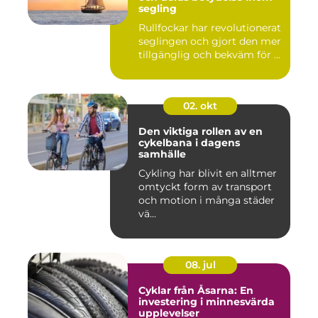
segling
Rullfockar har revolutionerat
seglingen och gjort den mer
tillgänglig och bekväm för ...
02. okt
Den viktiga rollen av en
cykelbana i dagens
samhälle
Cykling har blivit en alltmer
omtyckt form av transport
och motion i många städer
vä...
08. jul
Cyklar från Åsarna: En
investering i minnesvärda
upplevelser