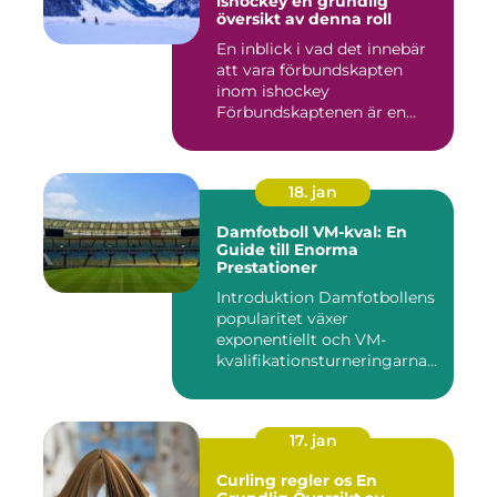
ishockey en grundlig
översikt av denna roll
En inblick i vad det innebär
att vara förbundskapten
inom ishockey
Förbundskaptenen är en
central f...
18. jan
Damfotboll VM-kval: En
Guide till Enorma
Prestationer
Introduktion Damfotbollens
popularitet växer
exponentiellt och VM-
kvalifikationsturneringarna
utgör ...
17. jan
Curling regler os En