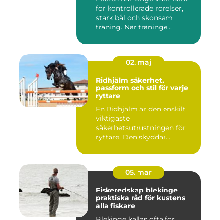
för kontrollerade rörelser,
stark bål och skonsam
träning. När träninge...
02. maj
Ridhjälm säkerhet,
passform och stil för varje
ryttare
En Ridhjälm är den enskilt
viktigaste
säkerhetsutrustningen för
ryttare. Den skyddar
huvudet vid fal...
05. mar
Fiskeredskap blekinge
praktiska råd för kustens
alla fiskare
Blekinge kallas ofta för