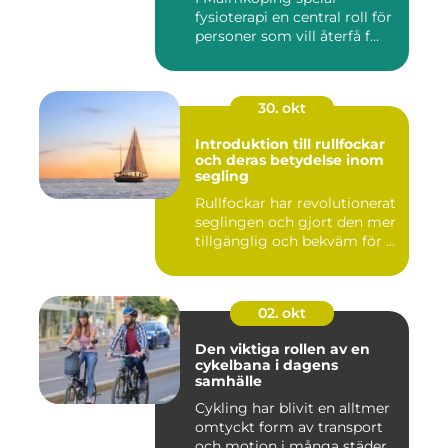
fysioterapi en central roll för
personer som vill återfå f...
30. okt
Introduktion till rullfockar
och deras betydelse inom
segling
Rullfockar har revolutionerat
seglingen och gjort den mer
tillgänglig och bekväm för ...
02. okt
Den viktiga rollen av en
cykelbana i dagens
samhälle
Cykling har blivit en alltmer
omtyckt form av transport
och motion i många städer