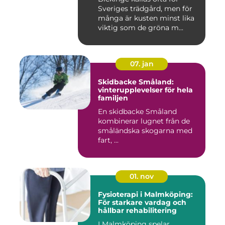
Sveriges trädgård, men för
många är kusten minst lika
viktig som de gröna m...
07. jan
Skidbacke Småland:
vinterupplevelser för hela
familjen
En skidbacke Småland
kombinerar lugnet från de
småländska skogarna med
fart, ...
01. nov
Fysioterapi i Malmköping:
För starkare vardag och
hållbar rehabilitering
I Malmköping spelar