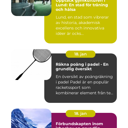
Upptäck gymkulturen i
Lund: En stad för träning
och hälsa
Lund, en stad som vibrerar
av historia, akademisk
excellens och innovativa
idéer är ocks...
18. jan
Räkna poäng i padel - En
grundlig översikt
En översikt av poängräkning
i padel Padel är en populär
racketssport som
kombinerar element från te...
18. jan
Förbundskapten inom