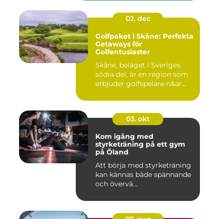
02. dec
Golfpaket i Skåne: Perfekta
Getaways för
Golfentusiaster
Skåne, beläget i Sveriges
södra del, är en region som
erbjuder golfspelare n&ar...
03. okt
Kom igång med
styrketräning på ett gym
på Öland
Att börja med styrketräning
kan kännas både spännande
och övervä...