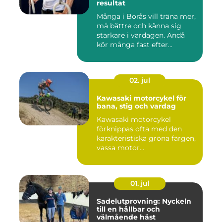
resultat
Många i Borås vill träna mer,
må bättre och känna sig
starkare i vardagen. Ändå
kör många fast efter...
02. jul
Kawasaki motorcykel för
bana, stig och vardag
Kawasaki motorcykel
förknippas ofta med den
karakteristiska gröna färgen,
vassa motor...
01. jul
Sadelutprovning: Nyckeln
till en hållbar och
välmående häst