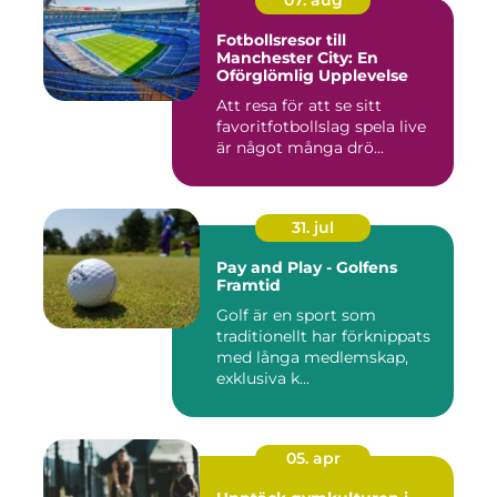
07. aug
Fotbollsresor till
Manchester City: En
Oförglömlig Upplevelse
Att resa för att se sitt
favoritfotbollslag spela live
är något många drö...
31. jul
Pay and Play - Golfens
Framtid
Golf är en sport som
traditionellt har förknippats
med långa medlemskap,
exklusiva k...
05. apr