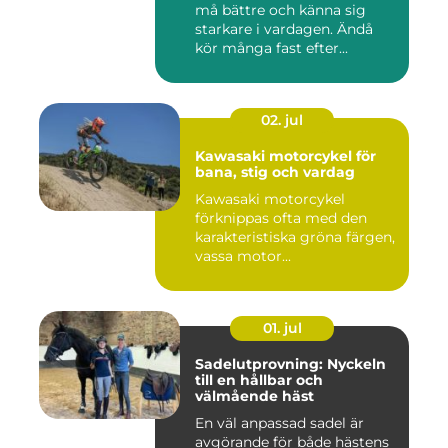
må bättre och känna sig
starkare i vardagen. Ändå
kör många fast efter...
02. jul
Kawasaki motorcykel för
bana, stig och vardag
Kawasaki motorcykel
förknippas ofta med den
karakteristiska gröna färgen,
vassa motor...
01. jul
Sadelutprovning: Nyckeln
till en hållbar och
välmående häst
En väl anpassad sadel är
avgörande för både hästens