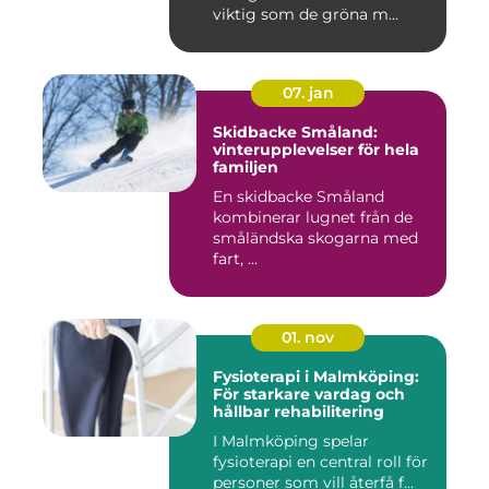
viktig som de gröna m...
07. jan
Skidbacke Småland:
vinterupplevelser för hela
familjen
En skidbacke Småland
kombinerar lugnet från de
småländska skogarna med
fart, ...
01. nov
Fysioterapi i Malmköping:
För starkare vardag och
hållbar rehabilitering
I Malmköping spelar
fysioterapi en central roll för
personer som vill återfå f...