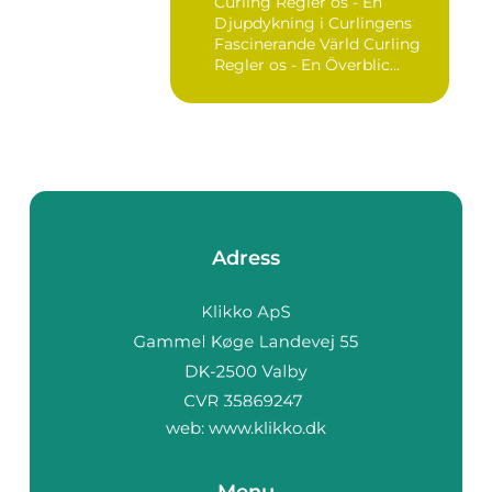
Curling Regler os - En
Djupdykning i Curlingens
Fascinerande Värld Curling
Regler os - En Överblic...
Adress
web:
www.klikko.dk
Menu