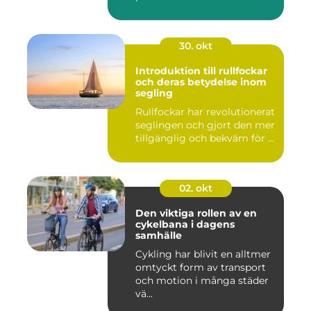
30. okt
Introduktion till rullfockar
och deras betydelse inom
segling
Rullfockar har revolutionerat
seglingen och gjort den mer
tillgänglig och bekväm för ...
02. okt
Den viktiga rollen av en
cykelbana i dagens
samhälle
Cykling har blivit en alltmer
omtyckt form av transport
och motion i många städer
vä...