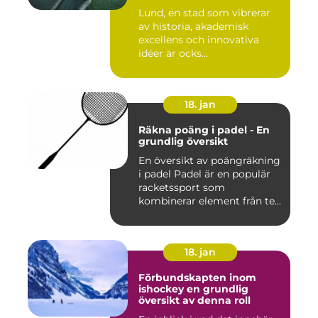
Lund, en stad som vibrerar
av historia, akademisk
excellens och innovativa
idéer är ocks...
18. jan
Räkna poäng i padel - En
grundlig översikt
En översikt av poängräkning
i padel Padel är en populär
racketssport som
kombinerar element från te...
18. jan
Förbundskapten inom
ishockey en grundlig
översikt av denna roll