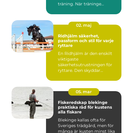
träning. När träninge...
02. maj
Ridhjälm säkerhet,
passform och stil för varje
ryttare
En Ridhjälm är den enskilt
viktigaste
säkerhetsutrustningen för
ryttare. Den skyddar
huvudet vid fal...
05. mar
Fiskeredskap blekinge
praktiska råd för kustens
alla fiskare
Blekinge kallas ofta för
Sveriges trädgård, men för
många är kusten minst lika