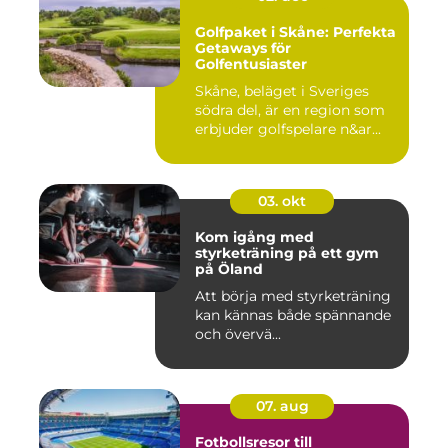
Golfpaket i Skåne: Perfekta
Getaways för
Golfentusiaster
Skåne, beläget i Sveriges
södra del, är en region som
erbjuder golfspelare n&ar...
03. okt
Kom igång med
styrketräning på ett gym
på Öland
Att börja med styrketräning
kan kännas både spännande
och övervä...
07. aug
Fotbollsresor till