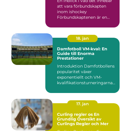
En inblick i vad det innebär
att vara förbundskapten
inom ishockey
Förbundskaptenen är en
central f...
18. jan
Damfotboll VM-kval: En
Guide till Enorma
Prestationer
Introduktion Damfotbollens
popularitet växer
exponentiellt och VM-
kvalifikationsturneringarna
utgör ...
17. jan
Curling regler os En
Grundlig Översikt av
Curlings Regler och Mer