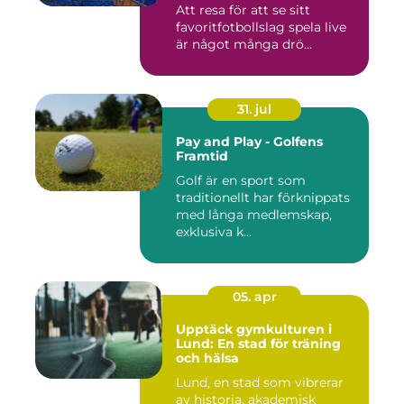
Att resa för att se sitt
favoritfotbollslag spela live
är något många drö...
31. jul
Pay and Play - Golfens
Framtid
Golf är en sport som
traditionellt har förknippats
med långa medlemskap,
exklusiva k...
05. apr
Upptäck gymkulturen i
Lund: En stad för träning
och hälsa
Lund, en stad som vibrerar
av historia, akademisk