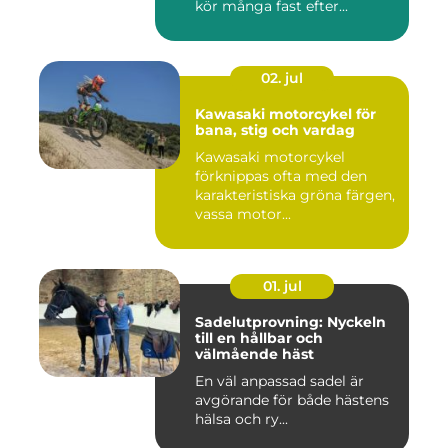
kör många fast efter...
02. jul
Kawasaki motorcykel för
bana, stig och vardag
Kawasaki motorcykel
förknippas ofta med den
karakteristiska gröna färgen,
vassa motor...
01. jul
Sadelutprovning: Nyckeln
till en hållbar och
välmående häst
En väl anpassad sadel är
avgörande för både hästens
hälsa och ry...