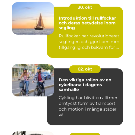
30. okt
Introduktion till rullfockar
och deras betydelse inom
segling
Rullfockar har revolutionerat
seglingen och gjort den mer
tillgänglig och bekväm för ...
02. okt
Den viktiga rollen av en
cykelbana i dagens
samhälle
Cykling har blivit en alltmer
omtyckt form av transport
och motion i många städer
vä...