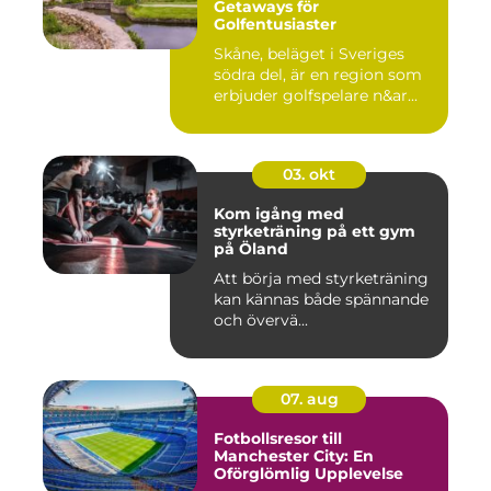
Getaways för
Golfentusiaster
Skåne, beläget i Sveriges
södra del, är en region som
erbjuder golfspelare n&ar...
03. okt
Kom igång med
styrketräning på ett gym
på Öland
Att börja med styrketräning
kan kännas både spännande
och övervä...
07. aug
Fotbollsresor till
Manchester City: En
Oförglömlig Upplevelse