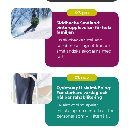
07. jan
Skidbacke Småland:
vinterupplevelser för hela
familjen
En skidbacke Småland
kombinerar lugnet från de
småländska skogarna med
fart, ...
01. nov
Fysioterapi i Malmköping:
För starkare vardag och
hållbar rehabilitering
I Malmköping spelar
fysioterapi en central roll för
personer som vill återfå f...