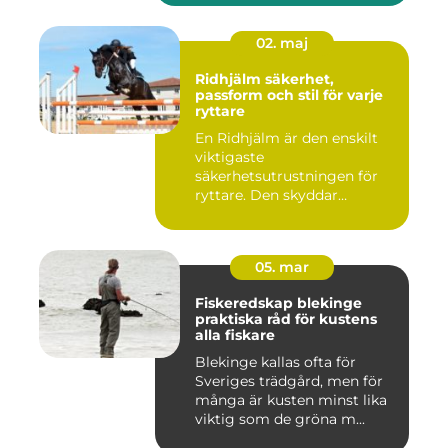
02. maj
Ridhjälm säkerhet,
passform och stil för varje
ryttare
En Ridhjälm är den enskilt
viktigaste
säkerhetsutrustningen för
ryttare. Den skyddar
huvudet vid fal...
05. mar
Fiskeredskap blekinge
praktiska råd för kustens
alla fiskare
Blekinge kallas ofta för
Sveriges trädgård, men för
många är kusten minst lika
viktig som de gröna m...