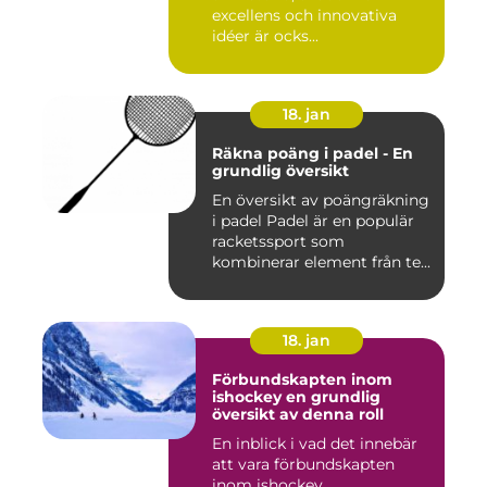
excellens och innovativa
idéer är ocks...
18. jan
Räkna poäng i padel - En
grundlig översikt
En översikt av poängräkning
i padel Padel är en populär
racketssport som
kombinerar element från te...
18. jan
Förbundskapten inom
ishockey en grundlig
översikt av denna roll
En inblick i vad det innebär
att vara förbundskapten
inom ishockey