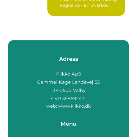
Regler os - En Överblic...
Adress
web:
www.klikko.dk
Menu