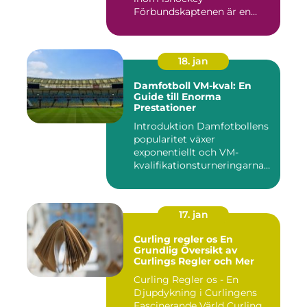
Förbundskaptenen är en
central f...
18. jan
Damfotboll VM-kval: En
Guide till Enorma
Prestationer
Introduktion Damfotbollens
popularitet växer
exponentiellt och VM-
kvalifikationsturneringarna
utgör ...
17. jan
Curling regler os En
Grundlig Översikt av
Curlings Regler och Mer
Curling Regler os - En
Djupdykning i Curlingens
Fascinerande Värld Curling