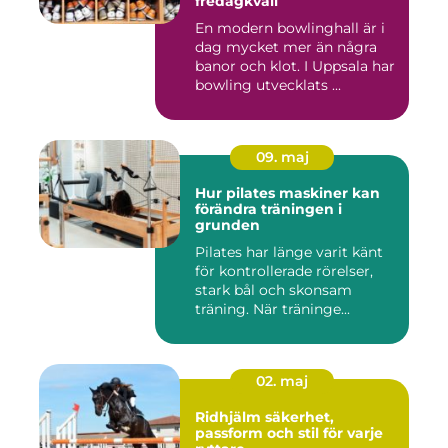
fredagkväll
En modern bowlinghall är i
dag mycket mer än några
banor och klot. I Uppsala har
bowling utvecklats ...
09. maj
Hur pilates maskiner kan
förändra träningen i
grunden
Pilates har länge varit känt
för kontrollerade rörelser,
stark bål och skonsam
träning. När träninge...
02. maj
Ridhjälm säkerhet,
passform och stil för varje