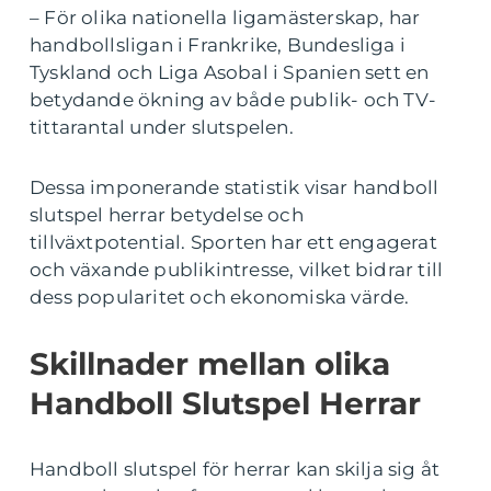
– För olika nationella ligamästerskap, har
handbollsligan i Frankrike, Bundesliga i
Tyskland och Liga Asobal i Spanien sett en
betydande ökning av både publik- och TV-
tittarantal under slutspelen.
Dessa imponerande statistik visar handboll
slutspel herrar betydelse och
tillväxtpotential. Sporten har ett engagerat
och växande publikintresse, vilket bidrar till
dess popularitet och ekonomiska värde.
Skillnader mellan olika
Handboll Slutspel Herrar
Handboll slutspel för herrar kan skilja sig åt