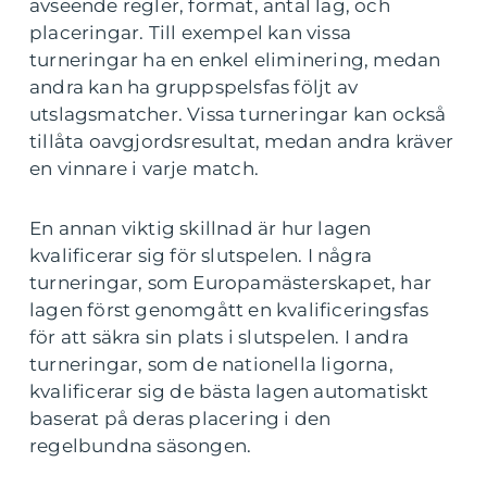
avseende regler, format, antal lag, och
placeringar. Till exempel kan vissa
turneringar ha en enkel eliminering, medan
andra kan ha gruppspelsfas följt av
utslagsmatcher. Vissa turneringar kan också
tillåta oavgjordsresultat, medan andra kräver
en vinnare i varje match.
En annan viktig skillnad är hur lagen
kvalificerar sig för slutspelen. I några
turneringar, som Europamästerskapet, har
lagen först genomgått en kvalificeringsfas
för att säkra sin plats i slutspelen. I andra
turneringar, som de nationella ligorna,
kvalificerar sig de bästa lagen automatiskt
baserat på deras placering i den
regelbundna säsongen.