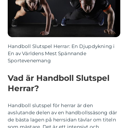
Handboll Slutspel Herrar: En Djupdykning i
En av Världens Mest Spännande
Sportevenemang
Vad är Handboll Slutspel
Herrar?
Handboll slutspel för herrar är den
avslutande delen av en handbollssäsong där
de bästa lagen på herrsidan tävlar om titeln
som mästare. Det är ett intensivt och