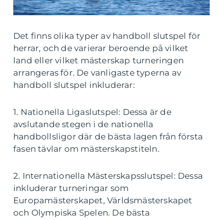
Det finns olika typer av handboll slutspel för
herrar, och de varierar beroende på vilket
land eller vilket mästerskap turneringen
arrangeras för. De vanligaste typerna av
handboll slutspel inkluderar:
1. Nationella Ligaslutspel: Dessa är de
avslutande stegen i de nationella
handbollsligor där de bästa lagen från första
fasen tävlar om mästerskapstiteln.
2. Internationella Mästerskapsslutspel: Dessa
inkluderar turneringar som
Europamästerskapet, Världsmästerskapet
och Olympiska Spelen. De bästa