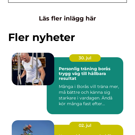
Läs fler inlägg här
Fler nyheter
30. jul
Personlig träning borås
trygg väg till hållbara
resultat
Många i Borås vill träna mer,
må bättre och känna sig
starkare i vardagen. Ändå
kör många fast efter...
02. jul