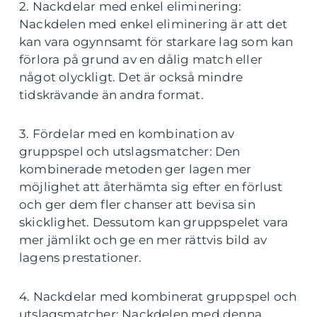
2. Nackdelar med enkel eliminering:
Nackdelen med enkel eliminering är att det
kan vara ogynnsamt för starkare lag som kan
förlora på grund av en dålig match eller
något olyckligt. Det är också mindre
tidskrävande än andra format.
3. Fördelar med en kombination av
gruppspel och utslagsmatcher: Den
kombinerade metoden ger lagen mer
möjlighet att återhämta sig efter en förlust
och ger dem fler chanser att bevisa sin
skicklighet. Dessutom kan gruppspelet vara
mer jämlikt och ge en mer rättvis bild av
lagens prestationer.
4. Nackdelar med kombinerat gruppspel och
utslagsmatcher: Nackdelen med denna