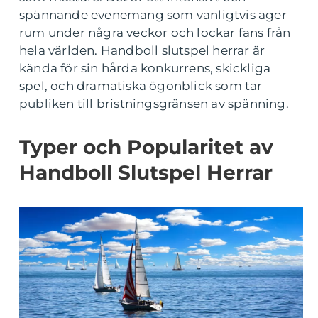
spännande evenemang som vanligtvis äger
rum under några veckor och lockar fans från
hela världen. Handboll slutspel herrar är
kända för sin hårda konkurrens, skickliga
spel, och dramatiska ögonblick som tar
publiken till bristningsgränsen av spänning.
Typer och Popularitet av
Handboll Slutspel Herrar