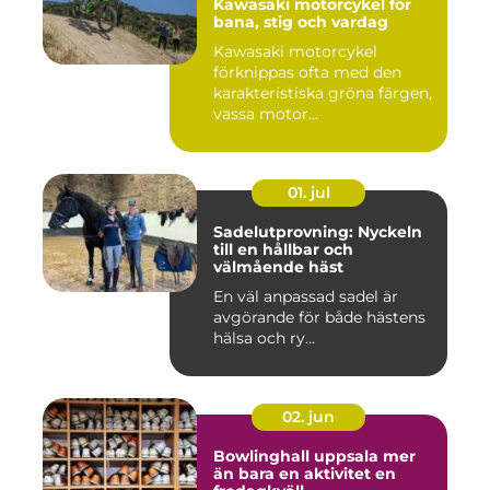
Kawasaki motorcykel för
bana, stig och vardag
Kawasaki motorcykel
förknippas ofta med den
karakteristiska gröna färgen,
vassa motor...
01. jul
Sadelutprovning: Nyckeln
till en hållbar och
välmående häst
En väl anpassad sadel är
avgörande för både hästens
hälsa och ry...
02. jun
Bowlinghall uppsala mer
än bara en aktivitet en