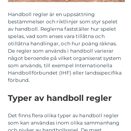
Handboll regler är en uppsättning
bestämmelser och riktlinjer som styr spelet
av handboll. Reglerna fastställer hur spelet
spelas, vad som anses vara tillåtna och
otillåtna handlingar, och hur poäng räknas.
De regler som används i handboll varierar
något beroende på vilket organiserat system
som används, till exempel Internationella
Handbollförbundet (IHF) eller landsspecifika
förbund.
Typer av handboll regler
Det finns flera olika typer av handboll regler
som kan användas inom olika sammanhang
och nivåer av handbollsspel. De mest