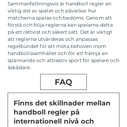
Sammanfattningsvis är handboll regler en
viktig del av spelet och påverkar hur
matcherna spelas och bedöms. Genom att
förstå och följa reglerna kan spelarna delta
på ett rättvist och säkert sätt. Det är viktigt
att reglerna utvärderas och anpassas
regelbundet för att möta behoven inom
handbollssamhället och för att främja en
spännande och attraktiv sport för spelare och
åskådare.
FAQ
Finns det skillnader mellan
handboll regler på
internationell nivå och