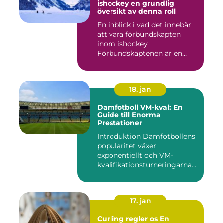
ishockey en grundlig
översikt av denna roll
En inblick i vad det innebär
att vara förbundskapten
inom ishockey
Förbundskaptenen är en
central f...
18. jan
Damfotboll VM-kval: En
Guide till Enorma
Prestationer
Introduktion Damfotbollens
popularitet växer
exponentiellt och VM-
kvalifikationsturneringarna
utgör ...
17. jan
Curling regler os En