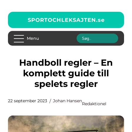
SPORTOCHLEKSAJTEN.
se
Menu
Handboll regler – En
komplett guide till
spelets regler
22 september 2023
Johan Hansen
Redaktionel