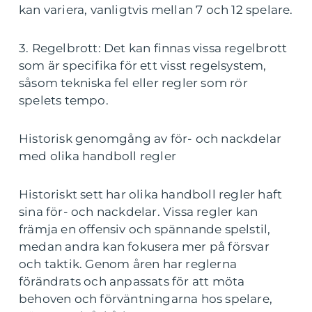
kan variera, vanligtvis mellan 7 och 12 spelare.
3. Regelbrott: Det kan finnas vissa regelbrott
som är specifika för ett visst regelsystem,
såsom tekniska fel eller regler som rör
spelets tempo.
Historisk genomgång av för- och nackdelar
med olika handboll regler
Historiskt sett har olika handboll regler haft
sina för- och nackdelar. Vissa regler kan
främja en offensiv och spännande spelstil,
medan andra kan fokusera mer på försvar
och taktik. Genom åren har reglerna
förändrats och anpassats för att möta
behoven och förväntningarna hos spelare,