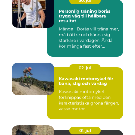
30. jul
Personlig träning borås
trygg väg till hållbara
resultat
Många i Borås vill träna mer,
må bättre och känna sig
starkare i vardagen. Ändå
kör många fast efter...
02. jul
Kawasaki motorcykel för
bana, stig och vardag
Kawasaki motorcykel
förknippas ofta med den
karakteristiska gröna färgen,
vassa motor...
01. jul