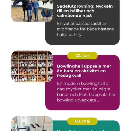
Sadelutprovning: Nyckeln
till en hållbar och
välmående häst
En väl anpassad sadel är
avgörande för både hästens
hälsa och ry...
02. jun
Bowlinghall uppsala mer
än bara en aktivitet en
fredagkväll
En modern bowlinghall är i
dag mycket mer än några
banor och klot. I Uppsala har
bowling utvecklats ...
09. maj