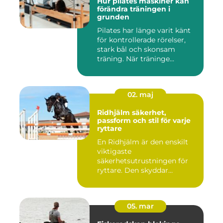
Hur pilates maskiner kan
förändra träningen i
grunden
Pilates har länge varit känt
för kontrollerade rörelser,
stark bål och skonsam
träning. När träninge...
02. maj
Ridhjälm säkerhet,
passform och stil för varje
ryttare
En Ridhjälm är den enskilt
viktigaste
säkerhetsutrustningen för
ryttare. Den skyddar
huvudet vid fal...
05. mar