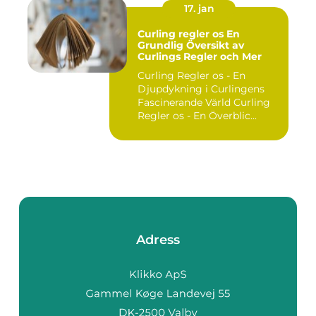
17. jan
Curling regler os En
Grundlig Översikt av
Curlings Regler och Mer
Curling Regler os - En
Djupdykning i Curlingens
Fascinerande Värld Curling
Regler os - En Överblic...
Adress