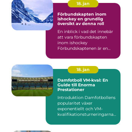
18. jan
Förbundskapten inom
ishockey en grundlig
översikt av denna roll
En inblick i vad det innebär
att vara förbundskapten
inom ishockey
Förbundskaptenen är en
central f...
18. jan
Damfotboll VM-kval: En
Guide till Enorma
Prestationer
Introduktion Damfotbollens
popularitet växer
exponentiellt och VM-
kvalifikationsturneringarna
utgör ...