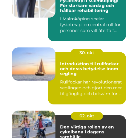
Fysioterapi i Malmköping:
För starkare vardag och
hållbar rehabilitering
I Malmköping spelar
fysioterapi en central roll för
personer som vill återfå f...
30. okt
Introduktion till rullfockar
och deras betydelse inom
segling
Rullfockar har revolutionerat
seglingen och gjort den mer
tillgänglig och bekväm för ...
02. okt
Den viktiga rollen av en
cykelbana i dagens
samhälle