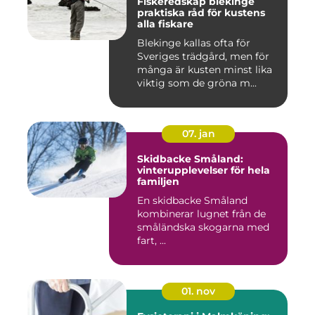
Fiskeredskap blekinge
praktiska råd för kustens
alla fiskare
Blekinge kallas ofta för
Sveriges trädgård, men för
många är kusten minst lika
viktig som de gröna m...
07. jan
Skidbacke Småland:
vinterupplevelser för hela
familjen
En skidbacke Småland
kombinerar lugnet från de
småländska skogarna med
fart, ...
01. nov