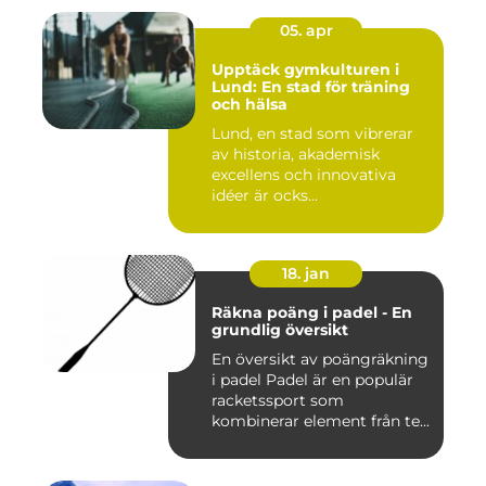
05. apr
Upptäck gymkulturen i
Lund: En stad för träning
och hälsa
Lund, en stad som vibrerar
av historia, akademisk
excellens och innovativa
idéer är ocks...
18. jan
Räkna poäng i padel - En
grundlig översikt
En översikt av poängräkning
i padel Padel är en populär
racketssport som
kombinerar element från te...