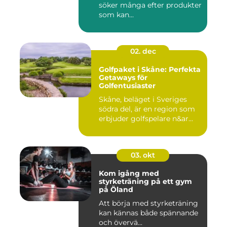
söker många efter produkter
som kan...
02. dec
Golfpaket i Skåne: Perfekta
Getaways för
Golfentusiaster
Skåne, beläget i Sveriges
södra del, är en region som
erbjuder golfspelare n&ar...
03. okt
Kom igång med
styrketräning på ett gym
på Öland
Att börja med styrketräning
kan kännas både spännande
och övervä...