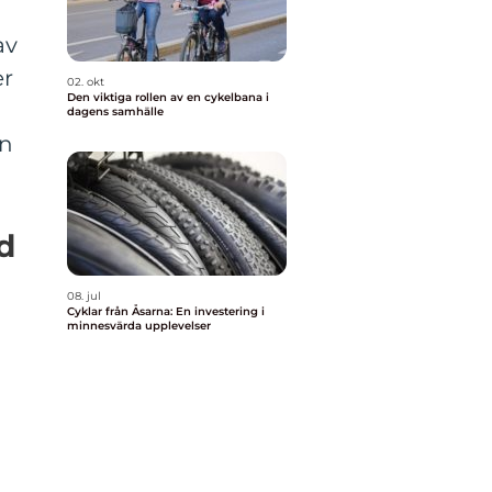
av
er
02. okt
Den viktiga rollen av en cykelbana i
dagens samhälle
en
d
08. jul
Cyklar från Åsarna: En investering i
minnesvärda upplevelser