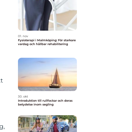
01. nov
Fysioterapi i Malmköping: För starkare
vardag och hållbar rehabilitering
tt
30. okt
Introduktion till rullfockar och deras
betydelse inom segling
g,