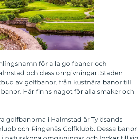
amlingsnamn för alla golfbanor och
Halmstad och dess omgivningar. Staden
tbud av golfbanor, från kustnära banor till
anor. Här finns något för alla smaker och
a golfbanorna i Halmstad är Tylösands
klubb och Ringenäs Golfklubb. Dessa banor
 natursköna omgivningar och lockar till sig