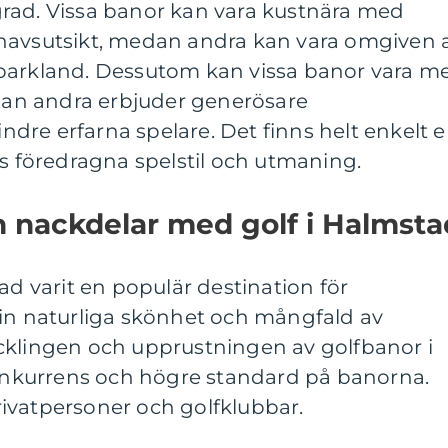
rad. Vissa banor kan vara kustnära med
havsutsikt, medan andra kan vara omgiven 
parkland. Dessutom kan vissa banor vara m
an andra erbjuder generösare
dre erfarna spelare. Det finns helt enkelt 
es föredragna spelstil och utmaning.
ch nackdelar med golf i Halmsta
ad varit en populär destination för
sin naturliga skönhet och mångfald av
cklingen och upprustningen av golfbanor i
 konkurrens och högre standard på banorna.
ivatpersoner och golfklubbar.