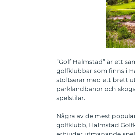
”Golf Halmstad” är ett s
golfklubbar som finns i 
stoltserar med ett brett u
parklandbanor och skogsb
spelstilar.
Några av de mest populär
golfklubb, Halmstad Golf
erbjuder utmanande spel i