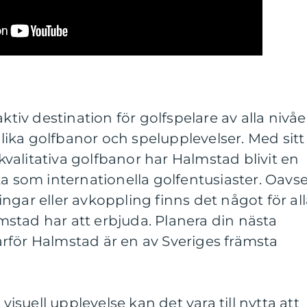
aktiv destination för golfspelare av alla nivåe
ika golfbanor och spelupplevelser. Med sitt
alitativa golfbanor har Halmstad blivit en
ka som internationella golfentusiaster. Oavse
ngar eller avkoppling finns det något för al
stad har att erbjuda. Planera din nästa
rför Halmstad är en av Sveriges främsta
 visuell upplevelse kan det vara till nytta att