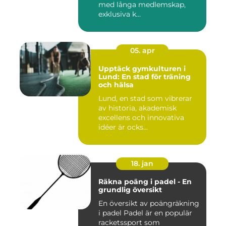
med långa medlemskap,
exklusiva k...
05. apr
Upptäck gymkulturen i
Lund: En stad för träning
och hälsa
Lund, en stad som vibrerar
av historia, akademisk
excellens och innovativa
idéer är ocks...
18. jan
Räkna poäng i padel - En
grundlig översikt
En översikt av poängräkning
i padel Padel är en populär
racketssport som