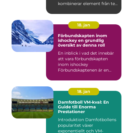
kombinerar element från te...
18. jan
Förbundskapten inom
ishockey en grundlig
översikt av denna roll
En inblick i vad det innebär
att vara förbundskapten
inom ishockey
Förbundskaptenen är en
central f...
18. jan
Damfotboll VM-kval: En
Guide till Enorma
Prestationer
Introduktion Damfotbollens
popularitet växer
exponentiellt och VM-