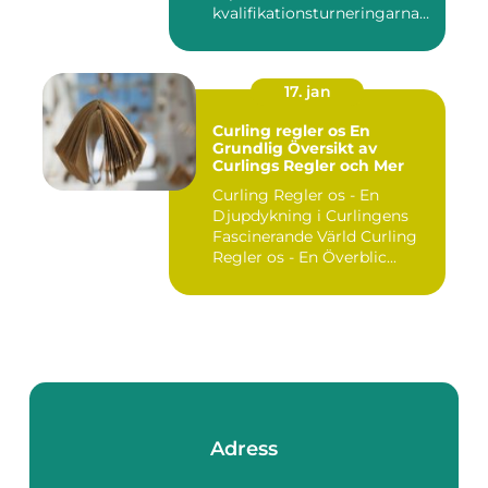
kvalifikationsturneringarna
utgör ...
17. jan
Curling regler os En
Grundlig Översikt av
Curlings Regler och Mer
Curling Regler os - En
Djupdykning i Curlingens
Fascinerande Värld Curling
Regler os - En Överblic...
Adress