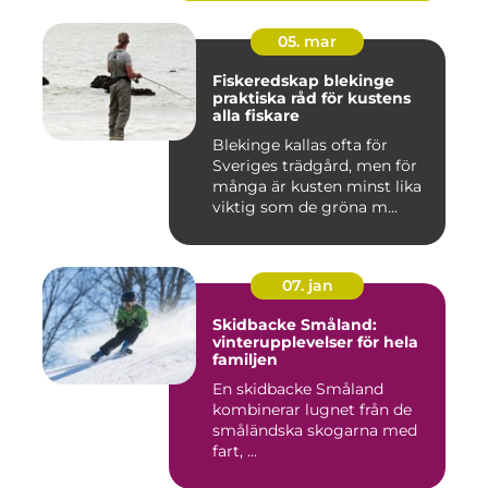
05. mar
Fiskeredskap blekinge
praktiska råd för kustens
alla fiskare
Blekinge kallas ofta för
Sveriges trädgård, men för
många är kusten minst lika
viktig som de gröna m...
07. jan
Skidbacke Småland:
vinterupplevelser för hela
familjen
En skidbacke Småland
kombinerar lugnet från de
småländska skogarna med
fart, ...