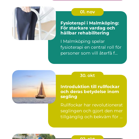
01. nov
Fysioterapi i Malmköping:
För starkare vardag och
hållbar rehabilitering
I Malmköping spelar
fysioterapi en central roll för
personer som vill återfå f...
30. okt
Introduktion till rullfockar
och deras betydelse inom
segling
Rullfockar har revolutionerat
seglingen och gjort den mer
tillgänglig och bekväm för ...