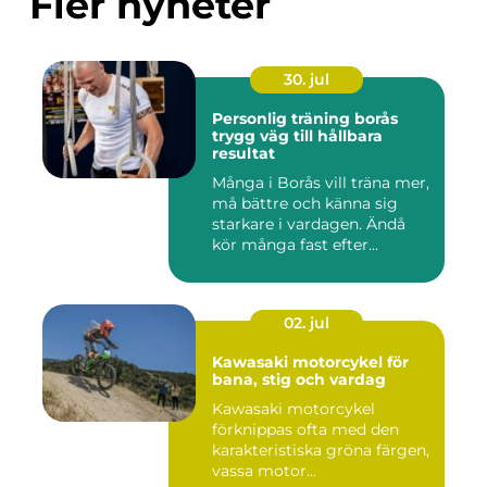
Fler nyheter
30. jul
Personlig träning borås
trygg väg till hållbara
resultat
Många i Borås vill träna mer,
må bättre och känna sig
starkare i vardagen. Ändå
kör många fast efter...
02. jul
Kawasaki motorcykel för
bana, stig och vardag
Kawasaki motorcykel
förknippas ofta med den
karakteristiska gröna färgen,
vassa motor...