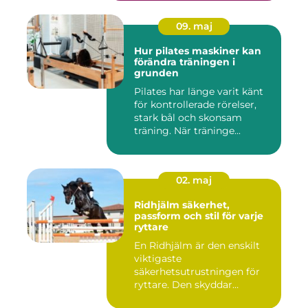
09. maj
Hur pilates maskiner kan
förändra träningen i
grunden
Pilates har länge varit känt
för kontrollerade rörelser,
stark bål och skonsam
träning. När träninge...
02. maj
Ridhjälm säkerhet,
passform och stil för varje
ryttare
En Ridhjälm är den enskilt
viktigaste
säkerhetsutrustningen för
ryttare. Den skyddar
huvudet vid fal...