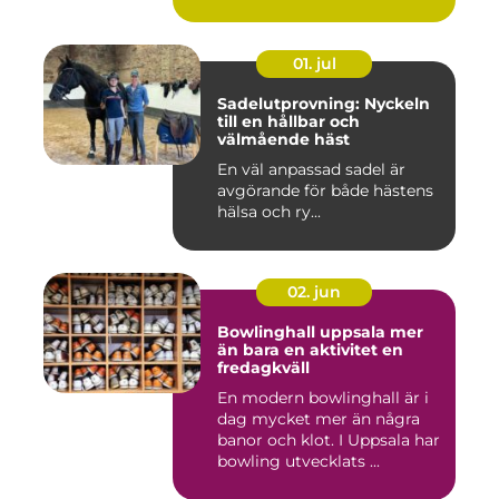
01. jul
Sadelutprovning: Nyckeln
till en hållbar och
välmående häst
En väl anpassad sadel är
avgörande för både hästens
hälsa och ry...
02. jun
Bowlinghall uppsala mer
än bara en aktivitet en
fredagkväll
En modern bowlinghall är i
dag mycket mer än några
banor och klot. I Uppsala har
bowling utvecklats ...