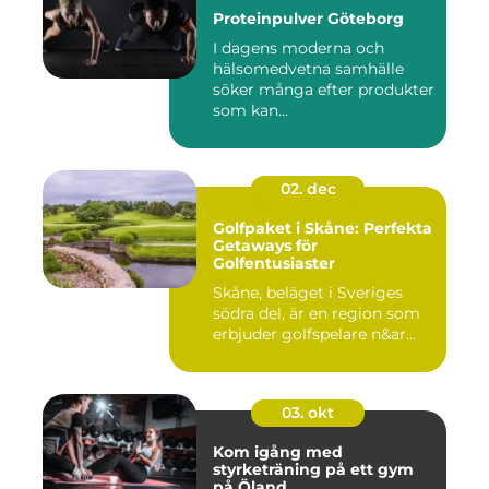
Proteinpulver Göteborg
I dagens moderna och
hälsomedvetna samhälle
söker många efter produkter
som kan...
02. dec
Golfpaket i Skåne: Perfekta
Getaways för
Golfentusiaster
Skåne, beläget i Sveriges
södra del, är en region som
erbjuder golfspelare n&ar...
03. okt
Kom igång med
styrketräning på ett gym
på Öland