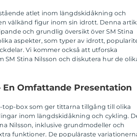
mstående atlet inom längdskidåkning och
 en välkänd figur inom sin idrott. Denna artik
pande och grundlig översikt över SM Stina
lika aspekter, som typer av idrott, popularit
ackdelar. Vi kommer också att utforska
 SM Stina Nilsson och diskutera hur de olik
 – En Omfattande Presentation
-top-box som ger tittarna tillgång till olika
ingar inom längdskidåkning och cykling. D
tina Nilsson, inklusive grundmodeller och
a funktioner. De populäraste variationern