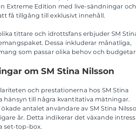
son Extreme Edition med live-sändningar oc
t få tillgång till exklusivt innehåll.
lika tittare och idrottsfans erbjuder SM Stin
emangspaket. Dessa inkluderar månatliga,
emang som passar olika behov och budgetar
ingar om SM Stina Nilsson
ulariteten och prestationerna hos SM Stina
 ta hänsyn till några kvantitativa mätningar.
0 ökade antalet användare av SM Stina Nilss
are år. Detta indikerar det växande intress
a set-top-box.