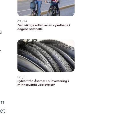
h
02. okt
Den viktiga rollen av en cykelbana i
dagens samhälle
a
.
08. jul
Cyklar från Åsarna: En investering i
minnesvärda upplevelser
on
et