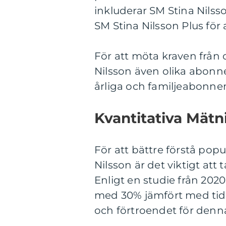
inkluderar SM Stina Nils
SM Stina Nilsson Plus för at
För att möta kraven från o
Nilsson även olika abonn
årliga och familjeabonn
Kvantitativa Mätn
För att bättre förstå pop
Nilsson är det viktigt att
Enligt en studie från 202
med 30% jämfört med tidig
och förtroendet för denn