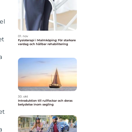
el
01. nov
et
Fysioterapi i Malmköping: För starkare
vardag och hållbar rehabilitering
a
30. okt
Introduktion till rullfockar och deras
betydelse inom segling
et
a