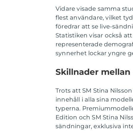
Vidare visade samma stud
flest användare, vilket t
föredrar att se live-sänd
Statistiken visar också a
representerade demografin,
synnerhet lockar yngre g
Skillnader mellan 
Trots att SM Stina Nilsso
innehåll i alla sina modell
typerna. Premiummodeller
Edition och SM Stina Nils
sändningar, exklusiva inte