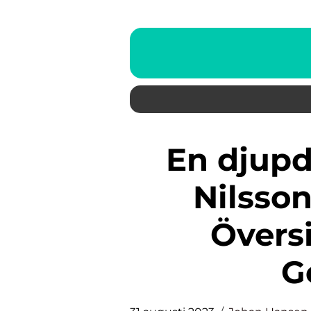
En djupdykning i SM Stina
Nilsson
Översi
G