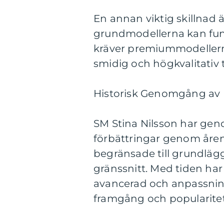
En annan viktig skillnad
grundmodellerna kan fun
kräver premiummodellerna
smidig och högkvalitativ t
Historisk Genomgång av 
SM Stina Nilsson har ge
förbättringar genom åren. 
begränsade till grundläg
gränssnitt. Med tiden har 
avancerad och anpassnings
framgång och popularitet