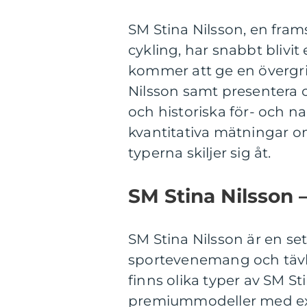
SM Stina Nilsson, en fra
cykling, har snabbt blivit
kommer att ge en övergri
Nilsson samt presentera o
och historiska för- och n
kvantitativa mätningar om
typerna skiljer sig åt.
SM Stina Nilsson
SM Stina Nilsson är en set
sportevenemang och tävl
finns olika typer av SM S
premiummodeller med extr