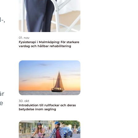
-,
01. nov
Fysioterapi i Malmköping: För starkare
vardag och hållbar rehabilitering
är
30. okt
de
Introduktion till rullfockar och deras
betydelse inom segling
1