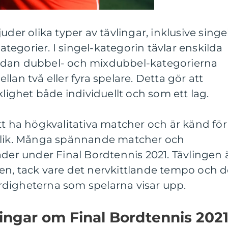
uder olika typer av tävlingar, inklusive singel
egorier. I singel-kategorin tävlar enskilda
edan dubbel- och mixdubbel-kategorierna
lan två eller fyra spelare. Detta gör att
klighet både individuellt och som ett lag.
tt ha högkvalitativa matcher och är känd för
ublik. Många spännande matcher och
äder under Final Bordtennis 2021. Tävlingen 
en, tack vare det nervkittlande tempo och 
digheterna som spelarna visar upp.
ingar om Final Bordtennis 202