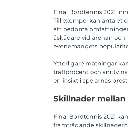
Final Bordtennis 2021 inn
Till exempel kan antalet 
att bedöma omfattningen
åskådare vid arenan och T
evenemangets popularitet
Ytterligare mätningar kan
träffprocent och snittvins
en insikt i spelarnas pre
Skillnader mellan 
Final Bordtennis 2021 kan s
framträdande skillnadern