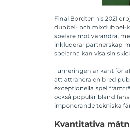
Final Bordtennis 2021 erbj
dubbel- och mixdubbel-kat
spelare mot varandra, m
inkluderar partnerskap mel
spelarna kan visa sin skic
Turneringen är känt för a
att attrahera en bred p
exceptionella spel framtr
också populär bland fans
imponerande tekniska fär
Kvantitativa mätn