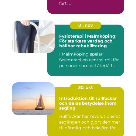
fart, ...
01. nov
Fysioterapi i Malmköping:
För starkare vardag och
hållbar rehabilitering
I Malmköping spelar
fysioterapi en central roll för
personer som vill återfå f...
30. okt
Introduktion till rullfockar
och deras betydelse inom
segling
Rullfockar har revolutionerat
seglingen och gjort den mer
tillgänglig och bekväm för ...