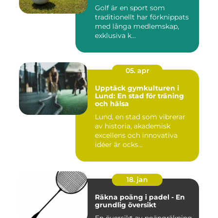
Golf är en sport som
traditionellt har förknippats
med långa medlemskap,
exklusiva k...
05. apr
Upptäck gymkulturen i
Lund: En stad för träning
och hälsa
Lund, en stad som vibrerar
av historia, akademisk
excellens och innovativa
idéer är ocks...
18. jan
Räkna poäng i padel - En
grundlig översikt