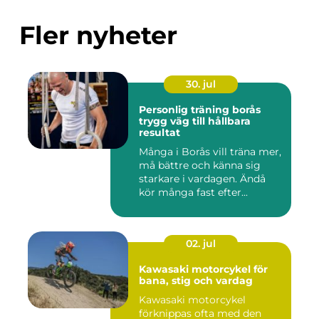
Fler nyheter
30. jul
Personlig träning borås
trygg väg till hållbara
resultat
Många i Borås vill träna mer,
må bättre och känna sig
starkare i vardagen. Ändå
kör många fast efter...
02. jul
Kawasaki motorcykel för
bana, stig och vardag
Kawasaki motorcykel
förknippas ofta med den