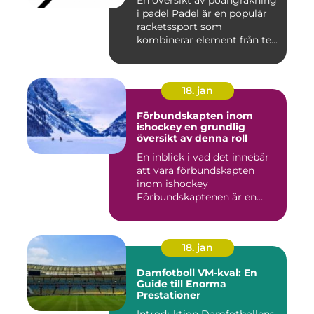
En översikt av poängräkning
i padel Padel är en populär
racketssport som
kombinerar element från te...
18. jan
Förbundskapten inom
ishockey en grundlig
översikt av denna roll
En inblick i vad det innebär
att vara förbundskapten
inom ishockey
Förbundskaptenen är en
central f...
18. jan
Damfotboll VM-kval: En
Guide till Enorma
Prestationer