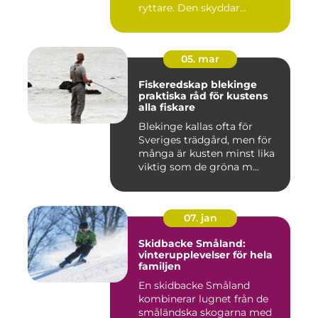
ryttare. Den skyddar
huvudet vid fal...
05. mar
Fiskeredskap blekinge
praktiska råd för kustens
alla fiskare
Blekinge kallas ofta för
Sveriges trädgård, men för
många är kusten minst lika
viktig som de gröna m...
07. jan
Skidbacke Småland:
vinterupplevelser för hela
familjen
En skidbacke Småland
kombinerar lugnet från de
småländska skogarna med