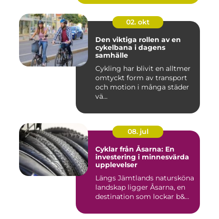
02. okt
Den viktiga rollen av en
cykelbana i dagens
samhälle
Cykling har blivit en alltmer
omtyckt form av transport
och motion i många städer
vä...
08. jul
Cyklar från Åsarna: En
investering i minnesvärda
upplevelser
Längs Jämtlands natursköna
landskap ligger Åsarna, en
destination som lockar b&...