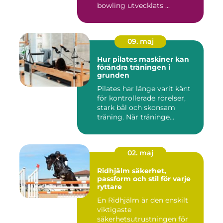
bowling utvecklats ...
09. maj
Hur pilates maskiner kan
förändra träningen i
grunden
Pilates har länge varit känt
för kontrollerade rörelser,
stark bål och skonsam
träning. När träninge...
02. maj
Ridhjälm säkerhet,
passform och stil för varje
ryttare
En Ridhjälm är den enskilt
viktigaste
säkerhetsutrustningen för