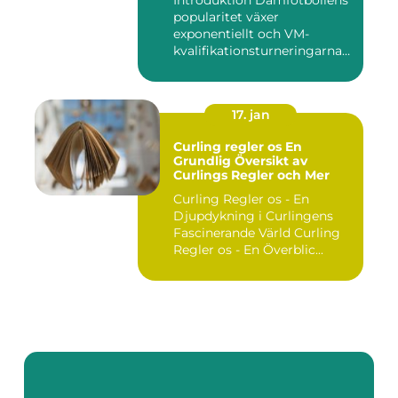
Introduktion Damfotbollens
popularitet växer
exponentiellt och VM-
kvalifikationsturneringarna
utgör ...
17. jan
Curling regler os En
Grundlig Översikt av
Curlings Regler och Mer
Curling Regler os - En
Djupdykning i Curlingens
Fascinerande Värld Curling
Regler os - En Överblic...