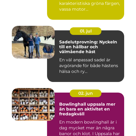
karakteristiska gröna färgen,
vassa motor...
01. jul
Sadelutprovning: Nyckeln
till en hållbar och
välmående häst
En väl anpassad sadel är
avgörande för både hästens
hälsa och ry...
02. jun
Bowlinghall uppsala mer
än bara en aktivitet en
fredagkväll
En modern bowlinghall är i
dag mycket mer än några
banor och klot. I Uppsala har