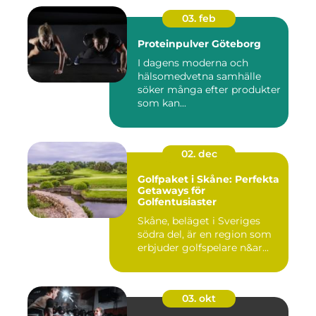
03. feb
Proteinpulver Göteborg
I dagens moderna och
hälsomedvetna samhälle
söker många efter produkter
som kan...
02. dec
Golfpaket i Skåne: Perfekta
Getaways för
Golfentusiaster
Skåne, beläget i Sveriges
södra del, är en region som
erbjuder golfspelare n&ar...
03. okt