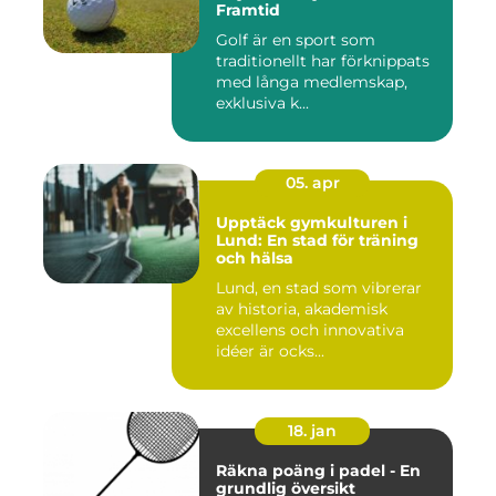
Framtid
Golf är en sport som
traditionellt har förknippats
med långa medlemskap,
exklusiva k...
05. apr
Upptäck gymkulturen i
Lund: En stad för träning
och hälsa
Lund, en stad som vibrerar
av historia, akademisk
excellens och innovativa
idéer är ocks...
18. jan
Räkna poäng i padel - En
grundlig översikt