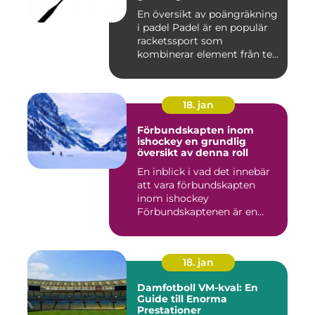
En översikt av poängräkning
i padel Padel är en populär
racketssport som
kombinerar element från te...
18. jan
Förbundskapten inom
ishockey en grundlig
översikt av denna roll
En inblick i vad det innebär
att vara förbundskapten
inom ishockey
Förbundskaptenen är en
central f...
18. jan
Damfotboll VM-kval: En
Guide till Enorma
Prestationer