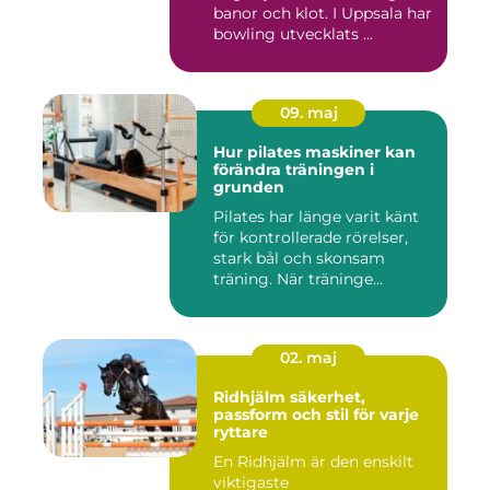
banor och klot. I Uppsala har
bowling utvecklats ...
09. maj
Hur pilates maskiner kan
förändra träningen i
grunden
Pilates har länge varit känt
för kontrollerade rörelser,
stark bål och skonsam
träning. När träninge...
02. maj
Ridhjälm säkerhet,
passform och stil för varje
ryttare
En Ridhjälm är den enskilt
viktigaste