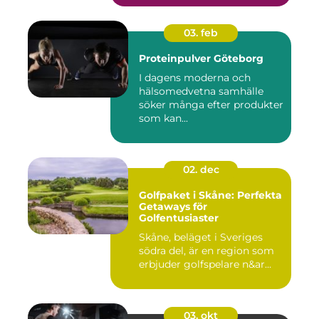
03. feb
Proteinpulver Göteborg
I dagens moderna och
hälsomedvetna samhälle
söker många efter produkter
som kan...
02. dec
Golfpaket i Skåne: Perfekta
Getaways för
Golfentusiaster
Skåne, beläget i Sveriges
södra del, är en region som
erbjuder golfspelare n&ar...
03. okt