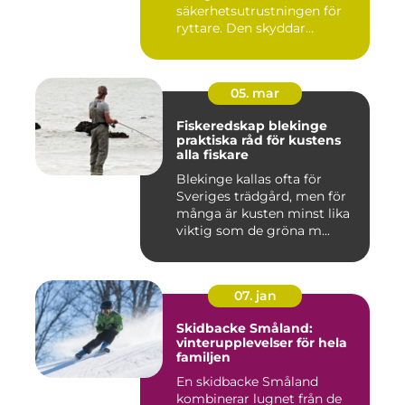
säkerhetsutrustningen för
ryttare. Den skyddar
huvudet vid fal...
05. mar
Fiskeredskap blekinge
praktiska råd för kustens
alla fiskare
Blekinge kallas ofta för
Sveriges trädgård, men för
många är kusten minst lika
viktig som de gröna m...
07. jan
Skidbacke Småland:
vinterupplevelser för hela
familjen
En skidbacke Småland
kombinerar lugnet från de