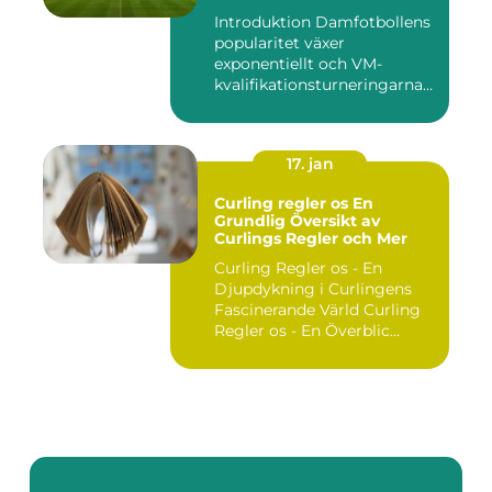
Introduktion Damfotbollens
popularitet växer
exponentiellt och VM-
kvalifikationsturneringarna
utgör ...
17. jan
Curling regler os En
Grundlig Översikt av
Curlings Regler och Mer
Curling Regler os - En
Djupdykning i Curlingens
Fascinerande Värld Curling
Regler os - En Överblic...