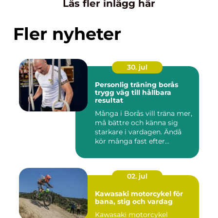
Läs fler inlägg här
Fler nyheter
30. jul
Personlig träning borås
trygg väg till hållbara
resultat
Många i Borås vill träna mer,
må bättre och känna sig
starkare i vardagen. Ändå
kör många fast efter...
02. jul
Kawasaki motorcykel för
bana, stig och vardag
Kawasaki motorcykel