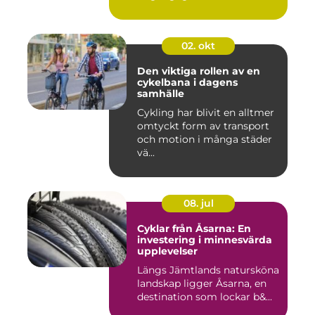
02. okt
Den viktiga rollen av en
cykelbana i dagens
samhälle
Cykling har blivit en alltmer
omtyckt form av transport
och motion i många städer
vä...
08. jul
Cyklar från Åsarna: En
investering i minnesvärda
upplevelser
Längs Jämtlands natursköna
landskap ligger Åsarna, en
destination som lockar b&...