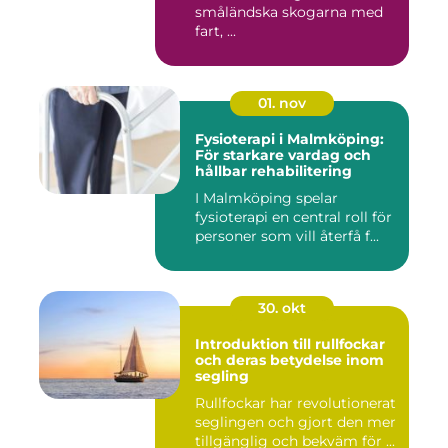
småländska skogarna med
fart, ...
01. nov
Fysioterapi i Malmköping:
För starkare vardag och
hållbar rehabilitering
I Malmköping spelar
fysioterapi en central roll för
personer som vill återfå f...
30. okt
Introduktion till rullfockar
och deras betydelse inom
segling
Rullfockar har revolutionerat
seglingen och gjort den mer
tillgänglig och bekväm för ...