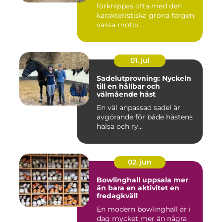
förknippas ofta med den
karakteristiska gröna färgen,
vassa motor...
01. jul
Sadelutprovning: Nyckeln
till en hållbar och
välmående häst
En väl anpassad sadel är
avgörande för både hästens
hälsa och ry...
02. jun
Bowlinghall uppsala mer
än bara en aktivitet en
fredagkväll
En modern bowlinghall är i
dag mycket mer än några