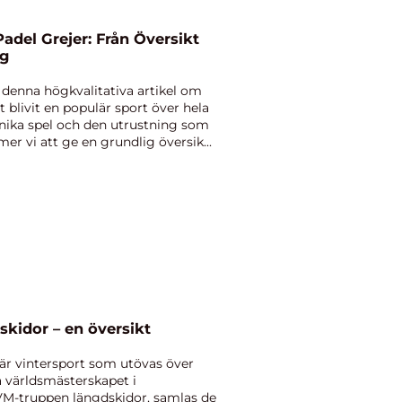
adel Grejer: Från Översikt
ng
 denna högkvalitativa artikel om
t blivit en populär sport över hela
 unika spel och den utrustning som
er vi att ge en grundlig översik...
kidor – en översikt
är vintersport som utövas över
a världsmästerskapet i
VM-truppen längdskidor, samlas de