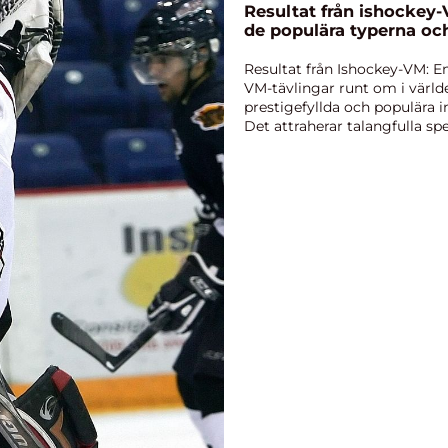
Resultat från ishockey-
de populära typerna oc
Resultat från Ishockey-VM: En
VM-tävlingar runt om i värl
prestigefyllda och populära i
Det attraherar talangfulla spe
förem...