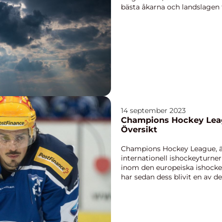
bästa åkarna och landslagen f
denna artikel ...
14 september 2023
Champions Hockey Lea
Översikt
Champions Hockey League, ä
internationell ishockeyturner
inom den europeiska ishocke
har sedan dess blivit en av d
turneringarna fö...