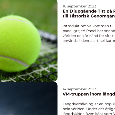
16 september 2023
En Djupgående Titt på P
till Historisk Genomgå
Introduktion: Välkommen till
padel grejer! Padel har snabb
världen och är känd för sitt
används. I denna artikel komm
14 september 2023
VM-truppen inom längds
Längdskidåkning är en popul
hela världen. Under det årlig
längdskidor, även känt som 